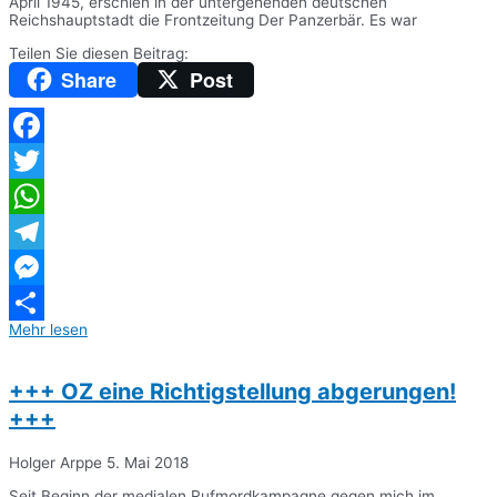
April 1945, erschien in der untergehenden deutschen
Reichshauptstadt die Frontzeitung Der Panzerbär. Es war
Teilen Sie diesen Beitrag:
Share
Post
Facebook
Twitter
WhatsApp
Telegram
Messenger
Mehr lesen
Teilen
+++ OZ eine Richtigstellung abgerungen!
+++
Holger Arppe
5. Mai 2018
Seit Beginn der medialen Rufmordkampagne gegen mich im