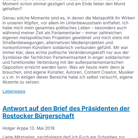
Moment schon einmal gezögert und am Ende lieber den Mund
gehalten?
Genau solche Momente sind es, in denen die Metapolitik ihr Wirken
in unseren Köpfen, vor allem im Unterbewusstsein entfaltet. Ich
habe mich mein gesamtes politisches Leben – besonders auch
während meiner Zeit als Parlamentarier – immer zahlreichen
eigenen metapolitischen Projekten gewidmet und mich stets mit
Straßenbewegungen, alternativen Medienprojekten und
nonkonformen Künstlern solidarisch verbunden gefühlt. Mir war
immer klar, dass echte politische Veränderungskraft nur aus der
Symbiose der fachlichen Parlamentsarbeit in enger solidarischer
und funktioneller Verbindung mit der außerparlamentarischen
Opposition erreicht werden kann. Was wir heute mehr denn je
brauchen, sind eigene Künstler, Autoren, Content Creator, Musiker
u.v.m. In einigen dieser Bereiche habe ich selbst versucht, eigene
Akzente zu setzen.
Lebensweg
Antwort auf den Brief des Präsidenten der
Rostocker Bürgerschaft
Holger Arppe
13. Mai 2018
Liebe Mitstreiter, nachfolgend darf ich Euch ein Schreiben zur