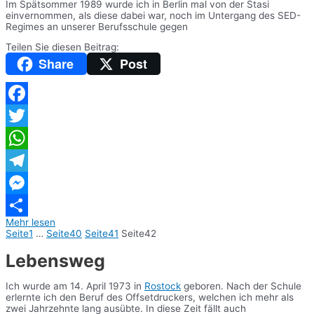
Im Spätsommer 1989 wurde ich in Berlin mal von der Stasi
einvernommen, als diese dabei war, noch im Untergang des SED-
Regimes an unserer Berufsschule gegen
Teilen Sie diesen Beitrag:
Share
Post
Facebook
Twitter
WhatsApp
Telegram
Messenger
Mehr lesen
Teilen
Seite
1
…
Seite
40
Seite
41
Seite
42
Lebensweg
Ich wurde am 14. April 1973 in
Rostock
geboren. Nach der Schule
erlernte ich den Beruf des Offsetdruckers, welchen ich mehr als
zwei Jahrzehnte lang ausübte. In diese Zeit fällt auch