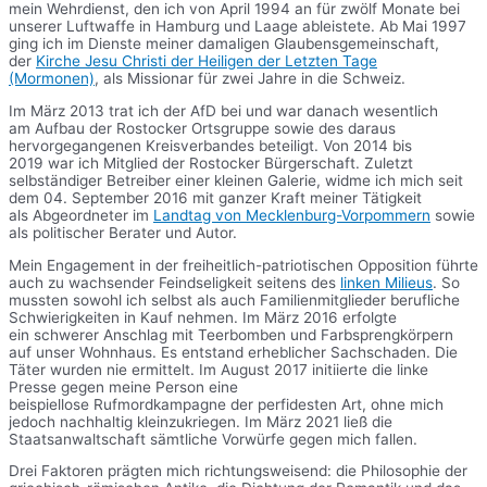
mein Wehrdienst, den ich von April 1994 an für zwölf Monate bei
unserer Luftwaffe in Hamburg und Laage ableistete. Ab Mai 1997
ging ich im Dienste meiner damaligen Glaubensgemeinschaft,
der
Kirche Jesu Christi der Heiligen der Letzten Tage
(Mormonen)
, als Missionar für zwei Jahre in die Schweiz.
Im März 2013 trat ich der AfD bei und war danach wesentlich
am Aufbau der Rostocker Ortsgruppe sowie des daraus
hervorgegangenen Kreisverbandes beteiligt. Von 2014 bis
2019 war ich Mitglied der Rostocker Bürgerschaft. Zuletzt
selbständiger Betreiber einer kleinen Galerie, widme ich mich seit
dem 04. September 2016 mit ganzer Kraft meiner Tätigkeit
als Abgeordneter im
Landtag von Mecklenburg-Vorpommern
sowie
als politischer Berater und Autor.
Mein Engagement in der freiheitlich-patriotischen Opposition führte
auch zu wachsender Feindseligkeit seitens des
linken Milieus
. So
mussten sowohl ich selbst als auch Familienmitglieder berufliche
Schwierigkeiten in Kauf nehmen. Im März 2016 erfolgte
ein schwerer Anschlag mit Teerbomben und Farbsprengkörpern
auf unser Wohnhaus. Es entstand erheblicher Sachschaden. Die
Täter wurden nie ermittelt. Im August 2017 initiierte die linke
Presse gegen meine Person eine
beispiellose Rufmordkampagne der perfidesten Art, ohne mich
jedoch nachhaltig kleinzukriegen. Im März 2021 ließ die
Staatsanwaltschaft sämtliche Vorwürfe gegen mich fallen.
Drei Faktoren prägten mich richtungsweisend: die Philosophie der