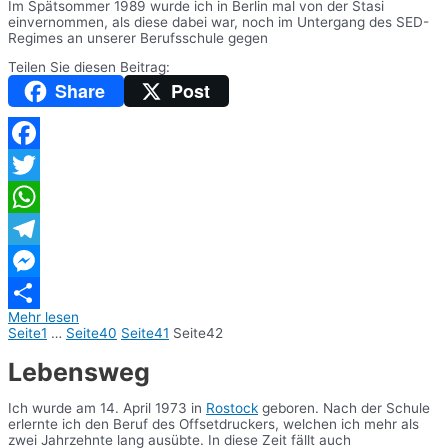
Im Spätsommer 1989 wurde ich in Berlin mal von der Stasi
einvernommen, als diese dabei war, noch im Untergang des SED-
Regimes an unserer Berufsschule gegen
Teilen Sie diesen Beitrag:
Share
Post
Facebook
Twitter
WhatsApp
Telegram
Messenger
Mehr lesen
Teilen
Seite
1
…
Seite
40
Seite
41
Seite
42
Lebensweg
Ich wurde am 14. April 1973 in
Rostock
geboren. Nach der Schule
erlernte ich den Beruf des Offsetdruckers, welchen ich mehr als
zwei Jahrzehnte lang ausübte. In diese Zeit fällt auch