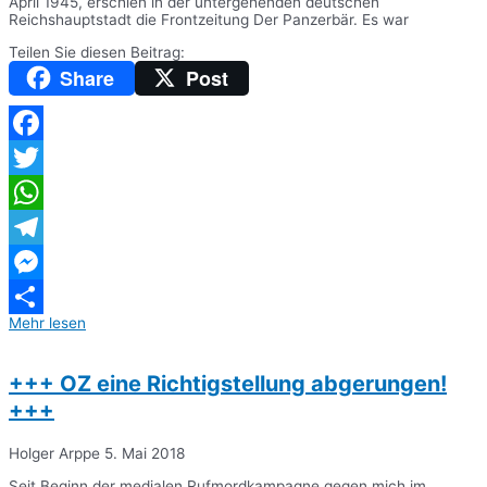
April 1945, erschien in der untergehenden deutschen
Reichshauptstadt die Frontzeitung Der Panzerbär. Es war
Teilen Sie diesen Beitrag:
Share
Post
Facebook
Twitter
WhatsApp
Telegram
Messenger
Mehr lesen
Teilen
+++ OZ eine Richtigstellung abgerungen!
+++
Holger Arppe
5. Mai 2018
Seit Beginn der medialen Rufmordkampagne gegen mich im