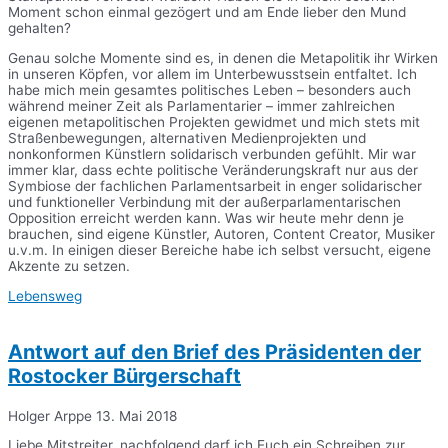
Moment schon einmal gezögert und am Ende lieber den Mund
gehalten?
Genau solche Momente sind es, in denen die Metapolitik ihr Wirken
in unseren Köpfen, vor allem im Unterbewusstsein entfaltet. Ich
habe mich mein gesamtes politisches Leben – besonders auch
während meiner Zeit als Parlamentarier – immer zahlreichen
eigenen metapolitischen Projekten gewidmet und mich stets mit
Straßenbewegungen, alternativen Medienprojekten und
nonkonformen Künstlern solidarisch verbunden gefühlt. Mir war
immer klar, dass echte politische Veränderungskraft nur aus der
Symbiose der fachlichen Parlamentsarbeit in enger solidarischer
und funktioneller Verbindung mit der außerparlamentarischen
Opposition erreicht werden kann. Was wir heute mehr denn je
brauchen, sind eigene Künstler, Autoren, Content Creator, Musiker
u.v.m. In einigen dieser Bereiche habe ich selbst versucht, eigene
Akzente zu setzen.
Lebensweg
Antwort auf den Brief des Präsidenten der
Rostocker Bürgerschaft
Holger Arppe
13. Mai 2018
Liebe Mitstreiter, nachfolgend darf ich Euch ein Schreiben zur