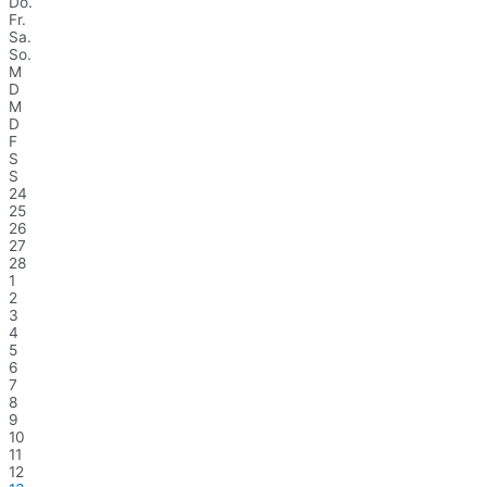
Do.
Fr.
Sa.
So.
M
D
M
D
F
S
S
24
25
26
27
28
1
2
3
4
5
6
7
8
9
10
11
12