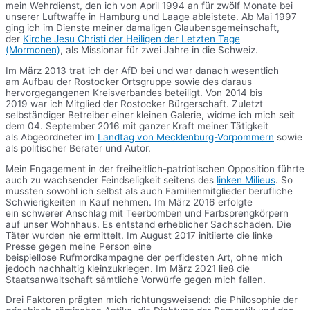
mein Wehrdienst, den ich von April 1994 an für zwölf Monate bei
unserer Luftwaffe in Hamburg und Laage ableistete. Ab Mai 1997
ging ich im Dienste meiner damaligen Glaubensgemeinschaft,
der
Kirche Jesu Christi der Heiligen der Letzten Tage
(Mormonen)
, als Missionar für zwei Jahre in die Schweiz.
Im März 2013 trat ich der AfD bei und war danach wesentlich
am Aufbau der Rostocker Ortsgruppe sowie des daraus
hervorgegangenen Kreisverbandes beteiligt. Von 2014 bis
2019 war ich Mitglied der Rostocker Bürgerschaft. Zuletzt
selbständiger Betreiber einer kleinen Galerie, widme ich mich seit
dem 04. September 2016 mit ganzer Kraft meiner Tätigkeit
als Abgeordneter im
Landtag von Mecklenburg-Vorpommern
sowie
als politischer Berater und Autor.
Mein Engagement in der freiheitlich-patriotischen Opposition führte
auch zu wachsender Feindseligkeit seitens des
linken Milieus
. So
mussten sowohl ich selbst als auch Familienmitglieder berufliche
Schwierigkeiten in Kauf nehmen. Im März 2016 erfolgte
ein schwerer Anschlag mit Teerbomben und Farbsprengkörpern
auf unser Wohnhaus. Es entstand erheblicher Sachschaden. Die
Täter wurden nie ermittelt. Im August 2017 initiierte die linke
Presse gegen meine Person eine
beispiellose Rufmordkampagne der perfidesten Art, ohne mich
jedoch nachhaltig kleinzukriegen. Im März 2021 ließ die
Staatsanwaltschaft sämtliche Vorwürfe gegen mich fallen.
Drei Faktoren prägten mich richtungsweisend: die Philosophie der