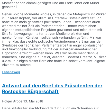
Moment schon einmal gezögert und am Ende lieber den Mund
gehalten?
Genau solche Momente sind es, in denen die Metapolitik ihr Wirken
in unseren Köpfen, vor allem im Unterbewusstsein entfaltet. Ich
habe mich mein gesamtes politisches Leben – besonders auch
während meiner Zeit als Parlamentarier – immer zahlreichen
eigenen metapolitischen Projekten gewidmet und mich stets mit
Straßenbewegungen, alternativen Medienprojekten und
nonkonformen Künstlern solidarisch verbunden gefühlt. Mir war
immer klar, dass echte politische Veränderungskraft nur aus der
Symbiose der fachlichen Parlamentsarbeit in enger solidarischer
und funktioneller Verbindung mit der außerparlamentarischen
Opposition erreicht werden kann. Was wir heute mehr denn je
brauchen, sind eigene Künstler, Autoren, Content Creator, Musiker
u.v.m. In einigen dieser Bereiche habe ich selbst versucht, eigene
Akzente zu setzen.
Lebensweg
Antwort auf den Brief des Präsidenten der
Rostocker Bürgerschaft
Holger Arppe
13. Mai 2018
Liebe Mitstreiter, nachfolgend darf ich Euch ein Schreiben zur