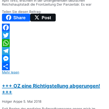
April 1945, erschien in der untergehenden deutschen
Reichshauptstadt die Frontzeitung Der Panzerbär. Es war
Teilen Sie diesen Beitrag:
Share
Post
Facebook
Twitter
WhatsApp
Telegram
Messenger
Mehr lesen
Teilen
+++ OZ eine Richtigstellung abgerungen!
+++
Holger Arppe
5. Mai 2018
Seit Beginn der medialen Rufmordkampagne gegen mich im