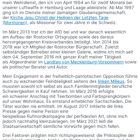
mein Wehrdienst, den ich von April 1994 an für zwölf Monate bei
unserer Luftwaffe in Hamburg und Laage ableistete. Ab Mai 1997
ging ich im Dienste meiner damaligen Glaubensgemeinschaft,
der
Kirche Jesu Christi der Heiligen der Letzten Tage
(Mormonen)
, als Missionar für zwei Jahre in die Schweiz.
Im März 2013 trat ich der AfD bei und war danach wesentlich
am Aufbau der Rostocker Ortsgruppe sowie des daraus
hervorgegangenen Kreisverbandes beteiligt. Von 2014 bis
2019 war ich Mitglied der Rostocker Bürgerschaft. Zuletzt
selbständiger Betreiber einer kleinen Galerie, widme ich mich seit
dem 04. September 2016 mit ganzer Kraft meiner Tätigkeit
als Abgeordneter im
Landtag von Mecklenburg-Vorpommern
sowie
als politischer Berater und Autor.
Mein Engagement in der freiheitlich-patriotischen Opposition führte
auch zu wachsender Feindseligkeit seitens des
linken Milieus
. So
mussten sowohl ich selbst als auch Familienmitglieder berufliche
Schwierigkeiten in Kauf nehmen. Im März 2016 erfolgte
ein schwerer Anschlag mit Teerbomben und Farbsprengkörpern
auf unser Wohnhaus. Es entstand erheblicher Sachschaden. Die
Täter wurden nie ermittelt. Im August 2017 initiierte die linke
Presse gegen meine Person eine
beispiellose Rufmordkampagne der perfidesten Art, ohne mich
jedoch nachhaltig kleinzukriegen. Im März 2021 ließ die
Staatsanwaltschaft sämtliche Vorwürfe gegen mich fallen.
Drei Faktoren prägten mich richtungsweisend: die Philosophie der