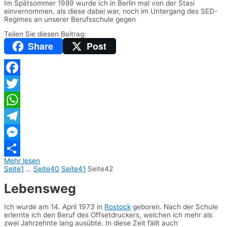
Im Spätsommer 1989 wurde ich in Berlin mal von der Stasi
einvernommen, als diese dabei war, noch im Untergang des SED-
Regimes an unserer Berufsschule gegen
Teilen Sie diesen Beitrag:
Share
Post
Facebook
Twitter
WhatsApp
Telegram
Messenger
Mehr lesen
Teilen
Seite
1
…
Seite
40
Seite
41
Seite
42
Lebensweg
Ich wurde am 14. April 1973 in
Rostock
geboren. Nach der Schule
erlernte ich den Beruf des Offsetdruckers, welchen ich mehr als
zwei Jahrzehnte lang ausübte. In diese Zeit fällt auch