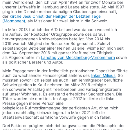
mein Wehrdienst, den ich von April 1994 an für zwölf Monate bei
unserer Luftwaffe in Hamburg und Laage ableistete. Ab Mai 1997
ging ich im Dienste meiner damaligen Glaubensgemeinschaft,
der
Kirche Jesu Christi der Heiligen der Letzten Tage
(Mormonen)
, als Missionar für zwei Jahre in die Schweiz.
Im März 2013 trat ich der AfD bei und war danach wesentlich
am Aufbau der Rostocker Ortsgruppe sowie des daraus
hervorgegangenen Kreisverbandes beteiligt. Von 2014 bis
2019 war ich Mitglied der Rostocker Bürgerschaft. Zuletzt
selbständiger Betreiber einer kleinen Galerie, widme ich mich seit
dem 04. September 2016 mit ganzer Kraft meiner Tätigkeit
als Abgeordneter im
Landtag von Mecklenburg-Vorpommern
sowie
als politischer Berater und Autor.
Mein Engagement in der freiheitlich-patriotischen Opposition führte
auch zu wachsender Feindseligkeit seitens des
linken Milieus
. So
mussten sowohl ich selbst als auch Familienmitglieder berufliche
Schwierigkeiten in Kauf nehmen. Im März 2016 erfolgte
ein schwerer Anschlag mit Teerbomben und Farbsprengkörpern
auf unser Wohnhaus. Es entstand erheblicher Sachschaden. Die
Täter wurden nie ermittelt. Im August 2017 initiierte die linke
Presse gegen meine Person eine
beispiellose Rufmordkampagne der perfidesten Art, ohne mich
jedoch nachhaltig kleinzukriegen. Im März 2021 ließ die
Staatsanwaltschaft sämtliche Vorwürfe gegen mich fallen.
Drei Faktoren prägten mich richtungsweisend: die Philosophie der