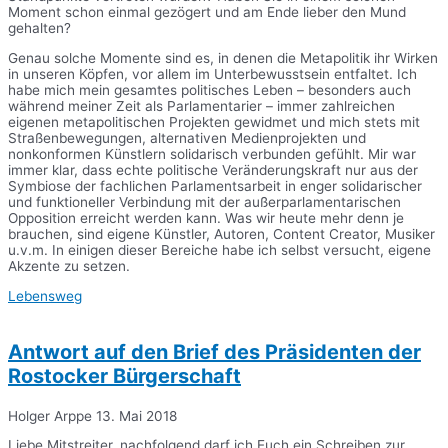
Moment schon einmal gezögert und am Ende lieber den Mund
gehalten?
Genau solche Momente sind es, in denen die Metapolitik ihr Wirken
in unseren Köpfen, vor allem im Unterbewusstsein entfaltet. Ich
habe mich mein gesamtes politisches Leben – besonders auch
während meiner Zeit als Parlamentarier – immer zahlreichen
eigenen metapolitischen Projekten gewidmet und mich stets mit
Straßenbewegungen, alternativen Medienprojekten und
nonkonformen Künstlern solidarisch verbunden gefühlt. Mir war
immer klar, dass echte politische Veränderungskraft nur aus der
Symbiose der fachlichen Parlamentsarbeit in enger solidarischer
und funktioneller Verbindung mit der außerparlamentarischen
Opposition erreicht werden kann. Was wir heute mehr denn je
brauchen, sind eigene Künstler, Autoren, Content Creator, Musiker
u.v.m. In einigen dieser Bereiche habe ich selbst versucht, eigene
Akzente zu setzen.
Lebensweg
Antwort auf den Brief des Präsidenten der
Rostocker Bürgerschaft
Holger Arppe
13. Mai 2018
Liebe Mitstreiter, nachfolgend darf ich Euch ein Schreiben zur