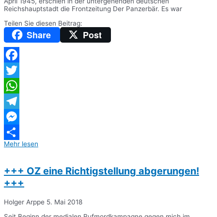
April 1945, erschien in der untergehenden deutschen
Reichshauptstadt die Frontzeitung Der Panzerbär. Es war
Teilen Sie diesen Beitrag:
Share
Post
Facebook
Twitter
WhatsApp
Telegram
Messenger
Mehr lesen
Teilen
+++ OZ eine Richtigstellung abgerungen!
+++
Holger Arppe
5. Mai 2018
Seit Beginn der medialen Rufmordkampagne gegen mich im