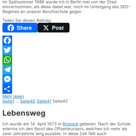
Im Spätsommer 1989 wurde ich in Berlin mal von der Stasi
einvernommen, als diese dabei war, noch im Untergang des SED-
Regimes an unserer Berufsschule gegen
Teilen Sie diesen Beitrag:
Share
Post
Facebook
Twitter
WhatsApp
Telegram
Messenger
Mehr lesen
Teilen
Seite
1
…
Seite
40
Seite
41
Seite
42
Lebensweg
Ich wurde am 14. April 1973 in
Rostock
geboren. Nach der Schule
erlernte ich den Beruf des Offsetdruckers, welchen ich mehr als
zwei Jahrzehnte lang ausübte. In diese Zeit fällt auch