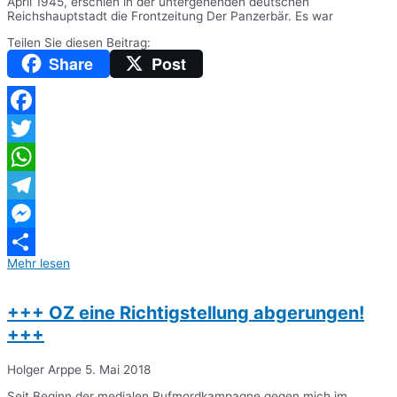
April 1945, erschien in der untergehenden deutschen
Reichshauptstadt die Frontzeitung Der Panzerbär. Es war
Teilen Sie diesen Beitrag:
Share
Post
Facebook
Twitter
WhatsApp
Telegram
Messenger
Mehr lesen
Teilen
+++ OZ eine Richtigstellung abgerungen!
+++
Holger Arppe
5. Mai 2018
Seit Beginn der medialen Rufmordkampagne gegen mich im