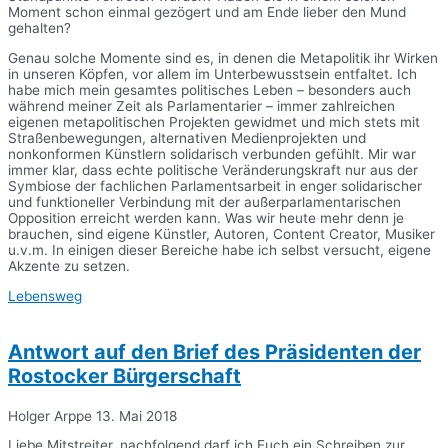
Moment schon einmal gezögert und am Ende lieber den Mund
gehalten?
Genau solche Momente sind es, in denen die Metapolitik ihr Wirken
in unseren Köpfen, vor allem im Unterbewusstsein entfaltet. Ich
habe mich mein gesamtes politisches Leben – besonders auch
während meiner Zeit als Parlamentarier – immer zahlreichen
eigenen metapolitischen Projekten gewidmet und mich stets mit
Straßenbewegungen, alternativen Medienprojekten und
nonkonformen Künstlern solidarisch verbunden gefühlt. Mir war
immer klar, dass echte politische Veränderungskraft nur aus der
Symbiose der fachlichen Parlamentsarbeit in enger solidarischer
und funktioneller Verbindung mit der außerparlamentarischen
Opposition erreicht werden kann. Was wir heute mehr denn je
brauchen, sind eigene Künstler, Autoren, Content Creator, Musiker
u.v.m. In einigen dieser Bereiche habe ich selbst versucht, eigene
Akzente zu setzen.
Lebensweg
Antwort auf den Brief des Präsidenten der
Rostocker Bürgerschaft
Holger Arppe
13. Mai 2018
Liebe Mitstreiter, nachfolgend darf ich Euch ein Schreiben zur