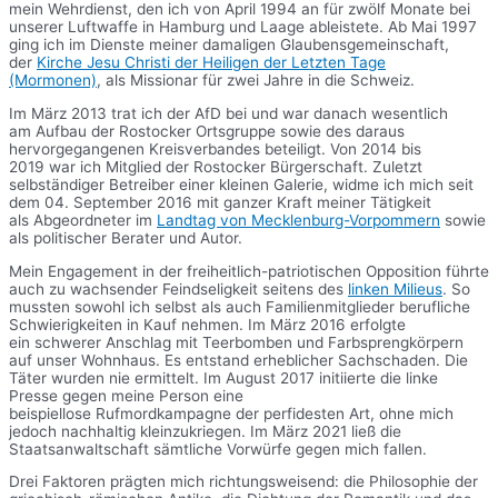
mein Wehrdienst, den ich von April 1994 an für zwölf Monate bei
unserer Luftwaffe in Hamburg und Laage ableistete. Ab Mai 1997
ging ich im Dienste meiner damaligen Glaubensgemeinschaft,
der
Kirche Jesu Christi der Heiligen der Letzten Tage
(Mormonen)
, als Missionar für zwei Jahre in die Schweiz.
Im März 2013 trat ich der AfD bei und war danach wesentlich
am Aufbau der Rostocker Ortsgruppe sowie des daraus
hervorgegangenen Kreisverbandes beteiligt. Von 2014 bis
2019 war ich Mitglied der Rostocker Bürgerschaft. Zuletzt
selbständiger Betreiber einer kleinen Galerie, widme ich mich seit
dem 04. September 2016 mit ganzer Kraft meiner Tätigkeit
als Abgeordneter im
Landtag von Mecklenburg-Vorpommern
sowie
als politischer Berater und Autor.
Mein Engagement in der freiheitlich-patriotischen Opposition führte
auch zu wachsender Feindseligkeit seitens des
linken Milieus
. So
mussten sowohl ich selbst als auch Familienmitglieder berufliche
Schwierigkeiten in Kauf nehmen. Im März 2016 erfolgte
ein schwerer Anschlag mit Teerbomben und Farbsprengkörpern
auf unser Wohnhaus. Es entstand erheblicher Sachschaden. Die
Täter wurden nie ermittelt. Im August 2017 initiierte die linke
Presse gegen meine Person eine
beispiellose Rufmordkampagne der perfidesten Art, ohne mich
jedoch nachhaltig kleinzukriegen. Im März 2021 ließ die
Staatsanwaltschaft sämtliche Vorwürfe gegen mich fallen.
Drei Faktoren prägten mich richtungsweisend: die Philosophie der