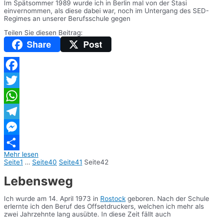
Im Spätsommer 1989 wurde ich in Berlin mal von der Stasi
einvernommen, als diese dabei war, noch im Untergang des SED-
Regimes an unserer Berufsschule gegen
Teilen Sie diesen Beitrag:
Share
Post
Facebook
Twitter
WhatsApp
Telegram
Messenger
Mehr lesen
Teilen
Seite
1
…
Seite
40
Seite
41
Seite
42
Lebensweg
Ich wurde am 14. April 1973 in
Rostock
geboren. Nach der Schule
erlernte ich den Beruf des Offsetdruckers, welchen ich mehr als
zwei Jahrzehnte lang ausübte. In diese Zeit fällt auch