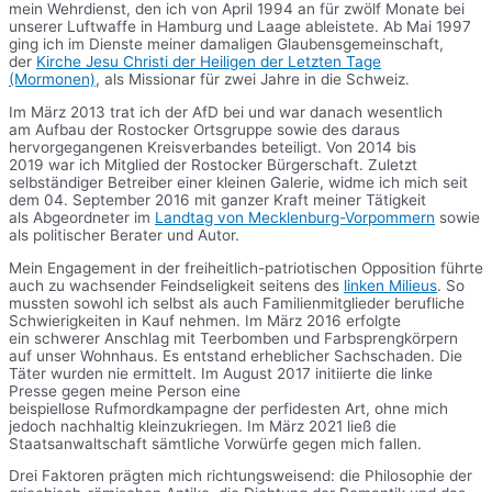
mein Wehrdienst, den ich von April 1994 an für zwölf Monate bei
unserer Luftwaffe in Hamburg und Laage ableistete. Ab Mai 1997
ging ich im Dienste meiner damaligen Glaubensgemeinschaft,
der
Kirche Jesu Christi der Heiligen der Letzten Tage
(Mormonen)
, als Missionar für zwei Jahre in die Schweiz.
Im März 2013 trat ich der AfD bei und war danach wesentlich
am Aufbau der Rostocker Ortsgruppe sowie des daraus
hervorgegangenen Kreisverbandes beteiligt. Von 2014 bis
2019 war ich Mitglied der Rostocker Bürgerschaft. Zuletzt
selbständiger Betreiber einer kleinen Galerie, widme ich mich seit
dem 04. September 2016 mit ganzer Kraft meiner Tätigkeit
als Abgeordneter im
Landtag von Mecklenburg-Vorpommern
sowie
als politischer Berater und Autor.
Mein Engagement in der freiheitlich-patriotischen Opposition führte
auch zu wachsender Feindseligkeit seitens des
linken Milieus
. So
mussten sowohl ich selbst als auch Familienmitglieder berufliche
Schwierigkeiten in Kauf nehmen. Im März 2016 erfolgte
ein schwerer Anschlag mit Teerbomben und Farbsprengkörpern
auf unser Wohnhaus. Es entstand erheblicher Sachschaden. Die
Täter wurden nie ermittelt. Im August 2017 initiierte die linke
Presse gegen meine Person eine
beispiellose Rufmordkampagne der perfidesten Art, ohne mich
jedoch nachhaltig kleinzukriegen. Im März 2021 ließ die
Staatsanwaltschaft sämtliche Vorwürfe gegen mich fallen.
Drei Faktoren prägten mich richtungsweisend: die Philosophie der