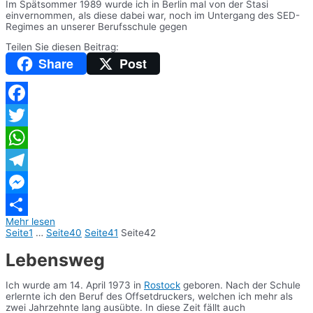
Im Spätsommer 1989 wurde ich in Berlin mal von der Stasi
einvernommen, als diese dabei war, noch im Untergang des SED-
Regimes an unserer Berufsschule gegen
Teilen Sie diesen Beitrag:
Share
Post
Facebook
Twitter
WhatsApp
Telegram
Messenger
Mehr lesen
Teilen
Seite
1
…
Seite
40
Seite
41
Seite
42
Lebensweg
Ich wurde am 14. April 1973 in
Rostock
geboren. Nach der Schule
erlernte ich den Beruf des Offsetdruckers, welchen ich mehr als
zwei Jahrzehnte lang ausübte. In diese Zeit fällt auch