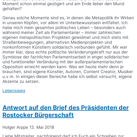
Moment schon einmal gezögert und am Ende lieber den Mund
gehalten?
Genau solche Momente sind es, in denen die Metapolitik ihr Wirken
in unseren Köpfen, vor allem im Unterbewusstsein entfaltet. Ich
habe mich mein gesamtes politisches Leben – besonders auch
während meiner Zeit als Parlamentarier – immer zahlreichen
eigenen metapolitischen Projekten gewidmet und mich stets mit
Straßenbewegungen, alternativen Medienprojekten und
nonkonformen Künstlern solidarisch verbunden gefühlt. Mir war
immer klar, dass echte politische Veränderungskraft nur aus der
Symbiose der fachlichen Parlamentsarbeit in enger solidarischer
und funktioneller Verbindung mit der außerparlamentarischen
Opposition erreicht werden kann. Was wir heute mehr denn je
brauchen, sind eigene Künstler, Autoren, Content Creator, Musiker
u.v.m. In einigen dieser Bereiche habe ich selbst versucht, eigene
Akzente zu setzen.
Lebensweg
Antwort auf den Brief des Präsidenten der
Rostocker Bürgerschaft
Holger Arppe
13. Mai 2018
Liebe Mitstreiter, nachfolgend darf ich Euch ein Schreiben zur