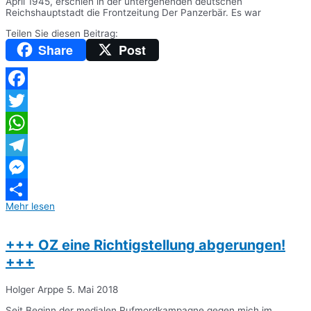
April 1945, erschien in der untergehenden deutschen
Reichshauptstadt die Frontzeitung Der Panzerbär. Es war
Teilen Sie diesen Beitrag:
Share
Post
Facebook
Twitter
WhatsApp
Telegram
Messenger
Mehr lesen
Teilen
+++ OZ eine Richtigstellung abgerungen!
+++
Holger Arppe
5. Mai 2018
Seit Beginn der medialen Rufmordkampagne gegen mich im