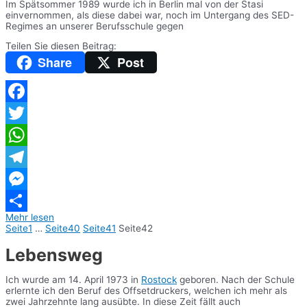
Im Spätsommer 1989 wurde ich in Berlin mal von der Stasi
einvernommen, als diese dabei war, noch im Untergang des SED-
Regimes an unserer Berufsschule gegen
Teilen Sie diesen Beitrag:
Share
Post
Facebook
Twitter
WhatsApp
Telegram
Messenger
Mehr lesen
Teilen
Seite
1
…
Seite
40
Seite
41
Seite
42
Lebensweg
Ich wurde am 14. April 1973 in
Rostock
geboren. Nach der Schule
erlernte ich den Beruf des Offsetdruckers, welchen ich mehr als
zwei Jahrzehnte lang ausübte. In diese Zeit fällt auch