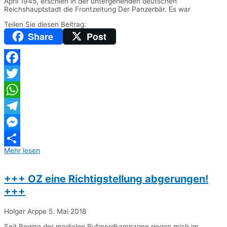
April 1945, erschien in der untergehenden deutschen
Reichshauptstadt die Frontzeitung Der Panzerbär. Es war
Teilen Sie diesen Beitrag:
Share
Post
Facebook
Twitter
WhatsApp
Telegram
Messenger
Mehr lesen
Teilen
+++ OZ eine Richtigstellung abgerungen!
+++
Holger Arppe
5. Mai 2018
Seit Beginn der medialen Rufmordkampagne gegen mich im