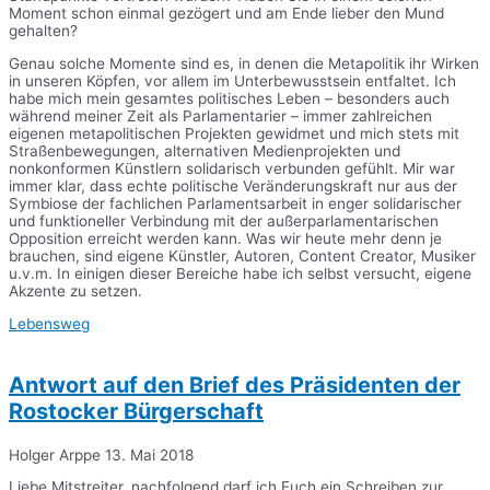
Moment schon einmal gezögert und am Ende lieber den Mund
gehalten?
Genau solche Momente sind es, in denen die Metapolitik ihr Wirken
in unseren Köpfen, vor allem im Unterbewusstsein entfaltet. Ich
habe mich mein gesamtes politisches Leben – besonders auch
während meiner Zeit als Parlamentarier – immer zahlreichen
eigenen metapolitischen Projekten gewidmet und mich stets mit
Straßenbewegungen, alternativen Medienprojekten und
nonkonformen Künstlern solidarisch verbunden gefühlt. Mir war
immer klar, dass echte politische Veränderungskraft nur aus der
Symbiose der fachlichen Parlamentsarbeit in enger solidarischer
und funktioneller Verbindung mit der außerparlamentarischen
Opposition erreicht werden kann. Was wir heute mehr denn je
brauchen, sind eigene Künstler, Autoren, Content Creator, Musiker
u.v.m. In einigen dieser Bereiche habe ich selbst versucht, eigene
Akzente zu setzen.
Lebensweg
Antwort auf den Brief des Präsidenten der
Rostocker Bürgerschaft
Holger Arppe
13. Mai 2018
Liebe Mitstreiter, nachfolgend darf ich Euch ein Schreiben zur