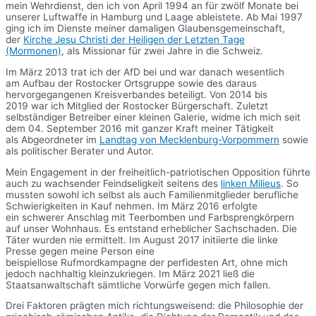
mein Wehrdienst, den ich von April 1994 an für zwölf Monate bei
unserer Luftwaffe in Hamburg und Laage ableistete. Ab Mai 1997
ging ich im Dienste meiner damaligen Glaubensgemeinschaft,
der
Kirche Jesu Christi der Heiligen der Letzten Tage
(Mormonen)
, als Missionar für zwei Jahre in die Schweiz.
Im März 2013 trat ich der AfD bei und war danach wesentlich
am Aufbau der Rostocker Ortsgruppe sowie des daraus
hervorgegangenen Kreisverbandes beteiligt. Von 2014 bis
2019 war ich Mitglied der Rostocker Bürgerschaft. Zuletzt
selbständiger Betreiber einer kleinen Galerie, widme ich mich seit
dem 04. September 2016 mit ganzer Kraft meiner Tätigkeit
als Abgeordneter im
Landtag von Mecklenburg-Vorpommern
sowie
als politischer Berater und Autor.
Mein Engagement in der freiheitlich-patriotischen Opposition führte
auch zu wachsender Feindseligkeit seitens des
linken Milieus
. So
mussten sowohl ich selbst als auch Familienmitglieder berufliche
Schwierigkeiten in Kauf nehmen. Im März 2016 erfolgte
ein schwerer Anschlag mit Teerbomben und Farbsprengkörpern
auf unser Wohnhaus. Es entstand erheblicher Sachschaden. Die
Täter wurden nie ermittelt. Im August 2017 initiierte die linke
Presse gegen meine Person eine
beispiellose Rufmordkampagne der perfidesten Art, ohne mich
jedoch nachhaltig kleinzukriegen. Im März 2021 ließ die
Staatsanwaltschaft sämtliche Vorwürfe gegen mich fallen.
Drei Faktoren prägten mich richtungsweisend: die Philosophie der