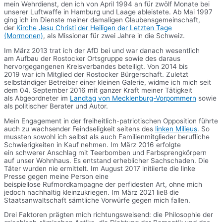
mein Wehrdienst, den ich von April 1994 an für zwölf Monate bei
unserer Luftwaffe in Hamburg und Laage ableistete. Ab Mai 1997
ging ich im Dienste meiner damaligen Glaubensgemeinschaft,
der
Kirche Jesu Christi der Heiligen der Letzten Tage
(Mormonen)
, als Missionar für zwei Jahre in die Schweiz.
Im März 2013 trat ich der AfD bei und war danach wesentlich
am Aufbau der Rostocker Ortsgruppe sowie des daraus
hervorgegangenen Kreisverbandes beteiligt. Von 2014 bis
2019 war ich Mitglied der Rostocker Bürgerschaft. Zuletzt
selbständiger Betreiber einer kleinen Galerie, widme ich mich seit
dem 04. September 2016 mit ganzer Kraft meiner Tätigkeit
als Abgeordneter im
Landtag von Mecklenburg-Vorpommern
sowie
als politischer Berater und Autor.
Mein Engagement in der freiheitlich-patriotischen Opposition führte
auch zu wachsender Feindseligkeit seitens des
linken Milieus
. So
mussten sowohl ich selbst als auch Familienmitglieder berufliche
Schwierigkeiten in Kauf nehmen. Im März 2016 erfolgte
ein schwerer Anschlag mit Teerbomben und Farbsprengkörpern
auf unser Wohnhaus. Es entstand erheblicher Sachschaden. Die
Täter wurden nie ermittelt. Im August 2017 initiierte die linke
Presse gegen meine Person eine
beispiellose Rufmordkampagne der perfidesten Art, ohne mich
jedoch nachhaltig kleinzukriegen. Im März 2021 ließ die
Staatsanwaltschaft sämtliche Vorwürfe gegen mich fallen.
Drei Faktoren prägten mich richtungsweisend: die Philosophie der