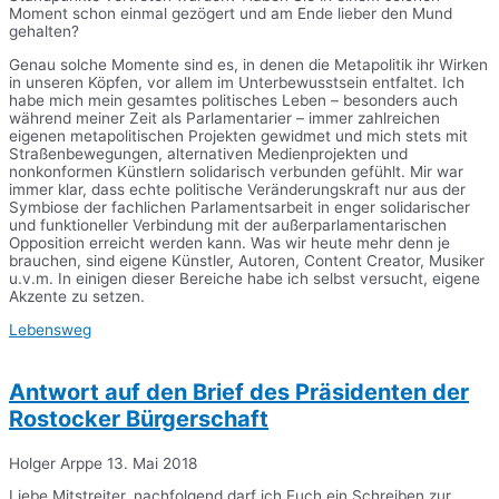
Moment schon einmal gezögert und am Ende lieber den Mund
gehalten?
Genau solche Momente sind es, in denen die Metapolitik ihr Wirken
in unseren Köpfen, vor allem im Unterbewusstsein entfaltet. Ich
habe mich mein gesamtes politisches Leben – besonders auch
während meiner Zeit als Parlamentarier – immer zahlreichen
eigenen metapolitischen Projekten gewidmet und mich stets mit
Straßenbewegungen, alternativen Medienprojekten und
nonkonformen Künstlern solidarisch verbunden gefühlt. Mir war
immer klar, dass echte politische Veränderungskraft nur aus der
Symbiose der fachlichen Parlamentsarbeit in enger solidarischer
und funktioneller Verbindung mit der außerparlamentarischen
Opposition erreicht werden kann. Was wir heute mehr denn je
brauchen, sind eigene Künstler, Autoren, Content Creator, Musiker
u.v.m. In einigen dieser Bereiche habe ich selbst versucht, eigene
Akzente zu setzen.
Lebensweg
Antwort auf den Brief des Präsidenten der
Rostocker Bürgerschaft
Holger Arppe
13. Mai 2018
Liebe Mitstreiter, nachfolgend darf ich Euch ein Schreiben zur