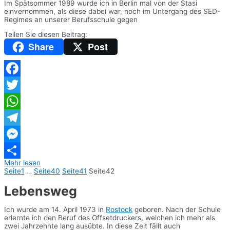
Im Spätsommer 1989 wurde ich in Berlin mal von der Stasi
einvernommen, als diese dabei war, noch im Untergang des SED-
Regimes an unserer Berufsschule gegen
Teilen Sie diesen Beitrag:
Share
Post
Facebook
Twitter
WhatsApp
Telegram
Messenger
Mehr lesen
Teilen
Seite
1
…
Seite
40
Seite
41
Seite
42
Lebensweg
Ich wurde am 14. April 1973 in
Rostock
geboren. Nach der Schule
erlernte ich den Beruf des Offsetdruckers, welchen ich mehr als
zwei Jahrzehnte lang ausübte. In diese Zeit fällt auch