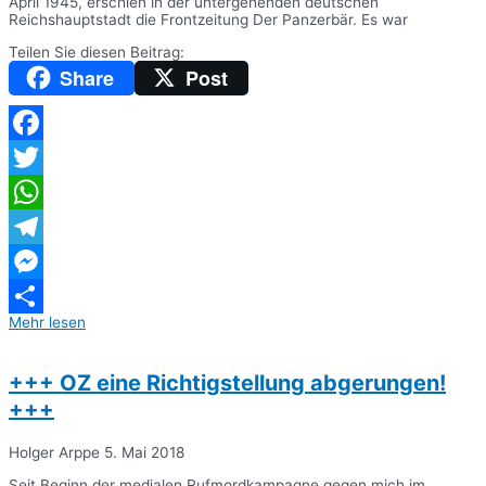
April 1945, erschien in der untergehenden deutschen
Reichshauptstadt die Frontzeitung Der Panzerbär. Es war
Teilen Sie diesen Beitrag:
Share
Post
Facebook
Twitter
WhatsApp
Telegram
Messenger
Mehr lesen
Teilen
+++ OZ eine Richtigstellung abgerungen!
+++
Holger Arppe
5. Mai 2018
Seit Beginn der medialen Rufmordkampagne gegen mich im