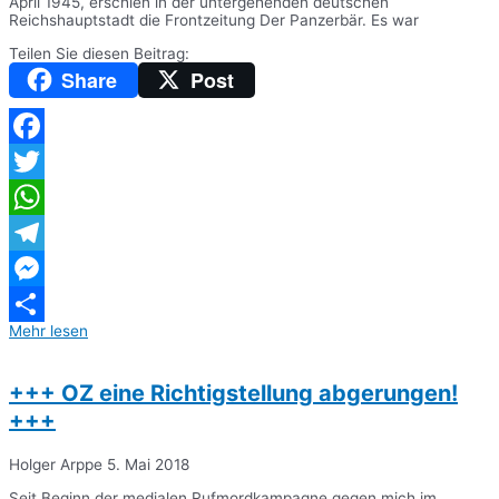
April 1945, erschien in der untergehenden deutschen
Reichshauptstadt die Frontzeitung Der Panzerbär. Es war
Teilen Sie diesen Beitrag:
Share
Post
Facebook
Twitter
WhatsApp
Telegram
Messenger
Mehr lesen
Teilen
+++ OZ eine Richtigstellung abgerungen!
+++
Holger Arppe
5. Mai 2018
Seit Beginn der medialen Rufmordkampagne gegen mich im