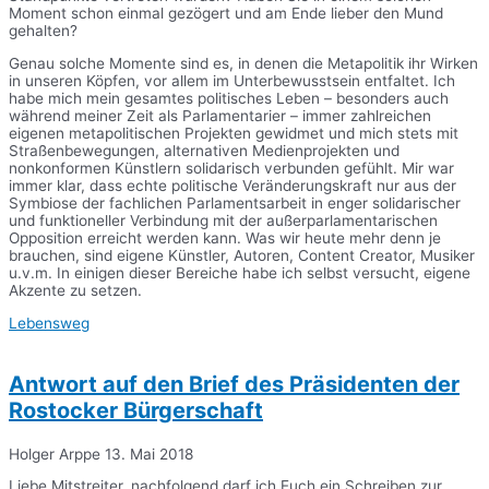
Moment schon einmal gezögert und am Ende lieber den Mund
gehalten?
Genau solche Momente sind es, in denen die Metapolitik ihr Wirken
in unseren Köpfen, vor allem im Unterbewusstsein entfaltet. Ich
habe mich mein gesamtes politisches Leben – besonders auch
während meiner Zeit als Parlamentarier – immer zahlreichen
eigenen metapolitischen Projekten gewidmet und mich stets mit
Straßenbewegungen, alternativen Medienprojekten und
nonkonformen Künstlern solidarisch verbunden gefühlt. Mir war
immer klar, dass echte politische Veränderungskraft nur aus der
Symbiose der fachlichen Parlamentsarbeit in enger solidarischer
und funktioneller Verbindung mit der außerparlamentarischen
Opposition erreicht werden kann. Was wir heute mehr denn je
brauchen, sind eigene Künstler, Autoren, Content Creator, Musiker
u.v.m. In einigen dieser Bereiche habe ich selbst versucht, eigene
Akzente zu setzen.
Lebensweg
Antwort auf den Brief des Präsidenten der
Rostocker Bürgerschaft
Holger Arppe
13. Mai 2018
Liebe Mitstreiter, nachfolgend darf ich Euch ein Schreiben zur