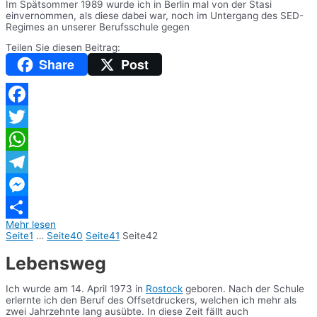
Im Spätsommer 1989 wurde ich in Berlin mal von der Stasi
einvernommen, als diese dabei war, noch im Untergang des SED-
Regimes an unserer Berufsschule gegen
Teilen Sie diesen Beitrag:
Share
Post
Facebook
Twitter
WhatsApp
Telegram
Messenger
Mehr lesen
Teilen
Seite
1
…
Seite
40
Seite
41
Seite
42
Lebensweg
Ich wurde am 14. April 1973 in
Rostock
geboren. Nach der Schule
erlernte ich den Beruf des Offsetdruckers, welchen ich mehr als
zwei Jahrzehnte lang ausübte. In diese Zeit fällt auch