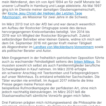
mein Wehrdienst, den ich von April 1994 an für zwölf Monate bei
unserer Luftwaffe in Hamburg und Laage ableistete. Ab Mai 1997
ging ich im Dienste meiner damaligen Glaubensgemeinschaft,
der
Kirche Jesu Christi der Heiligen der Letzten Tage
(Mormonen)
, als Missionar für zwei Jahre in die Schweiz.
Im März 2013 trat ich der AfD bei und war danach wesentlich
am Aufbau der Rostocker Ortsgruppe sowie des daraus
hervorgegangenen Kreisverbandes beteiligt. Von 2014 bis
2019 war ich Mitglied der Rostocker Bürgerschaft. Zuletzt
selbständiger Betreiber einer kleinen Galerie, widme ich mich seit
dem 04. September 2016 mit ganzer Kraft meiner Tätigkeit
als Abgeordneter im
Landtag von Mecklenburg-Vorpommern
sowie
als politischer Berater und Autor.
Mein Engagement in der freiheitlich-patriotischen Opposition führte
auch zu wachsender Feindseligkeit seitens des
linken Milieus
. So
mussten sowohl ich selbst als auch Familienmitglieder berufliche
Schwierigkeiten in Kauf nehmen. Im März 2016 erfolgte
ein schwerer Anschlag mit Teerbomben und Farbsprengkörpern
auf unser Wohnhaus. Es entstand erheblicher Sachschaden. Die
Täter wurden nie ermittelt. Im August 2017 initiierte die linke
Presse gegen meine Person eine
beispiellose Rufmordkampagne der perfidesten Art, ohne mich
jedoch nachhaltig kleinzukriegen. Im März 2021 ließ die
Staatsanwaltschaft sämtliche Vorwürfe gegen mich fallen.
Drei Faktoren prägten mich richtungsweisend: die Philosophie der