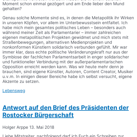
Moment schon einmal gezögert und am Ende lieber den Mund
gehalten?
Genau solche Momente sind es, in denen die Metapolitik ihr Wirken
in unseren Köpfen, vor allem im Unterbewusstsein entfaltet. Ich
habe mich mein gesamtes politisches Leben – besonders auch
während meiner Zeit als Parlamentarier – immer zahlreichen
eigenen metapolitischen Projekten gewidmet und mich stets mit
Straßenbewegungen, alternativen Medienprojekten und
nonkonformen Künstlern solidarisch verbunden gefühlt. Mir war
immer klar, dass echte politische Veränderungskraft nur aus der
Symbiose der fachlichen Parlamentsarbeit in enger solidarischer
und funktioneller Verbindung mit der außerparlamentarischen
Opposition erreicht werden kann. Was wir heute mehr denn je
brauchen, sind eigene Künstler, Autoren, Content Creator, Musiker
u.v.m. In einigen dieser Bereiche habe ich selbst versucht, eigene
Akzente zu setzen.
Lebensweg
Antwort auf den Brief des Präsidenten der
Rostocker Bürgerschaft
Holger Arppe
13. Mai 2018
Liebe Mitstreiter, nachfolgend darf ich Euch ein Schreiben zur