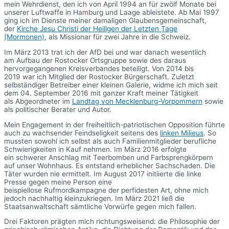
mein Wehrdienst, den ich von April 1994 an für zwölf Monate bei
unserer Luftwaffe in Hamburg und Laage ableistete. Ab Mai 1997
ging ich im Dienste meiner damaligen Glaubensgemeinschaft,
der
Kirche Jesu Christi der Heiligen der Letzten Tage
(Mormonen)
, als Missionar für zwei Jahre in die Schweiz.
Im März 2013 trat ich der AfD bei und war danach wesentlich
am Aufbau der Rostocker Ortsgruppe sowie des daraus
hervorgegangenen Kreisverbandes beteiligt. Von 2014 bis
2019 war ich Mitglied der Rostocker Bürgerschaft. Zuletzt
selbständiger Betreiber einer kleinen Galerie, widme ich mich seit
dem 04. September 2016 mit ganzer Kraft meiner Tätigkeit
als Abgeordneter im
Landtag von Mecklenburg-Vorpommern
sowie
als politischer Berater und Autor.
Mein Engagement in der freiheitlich-patriotischen Opposition führte
auch zu wachsender Feindseligkeit seitens des
linken Milieus
. So
mussten sowohl ich selbst als auch Familienmitglieder berufliche
Schwierigkeiten in Kauf nehmen. Im März 2016 erfolgte
ein schwerer Anschlag mit Teerbomben und Farbsprengkörpern
auf unser Wohnhaus. Es entstand erheblicher Sachschaden. Die
Täter wurden nie ermittelt. Im August 2017 initiierte die linke
Presse gegen meine Person eine
beispiellose Rufmordkampagne der perfidesten Art, ohne mich
jedoch nachhaltig kleinzukriegen. Im März 2021 ließ die
Staatsanwaltschaft sämtliche Vorwürfe gegen mich fallen.
Drei Faktoren prägten mich richtungsweisend: die Philosophie der