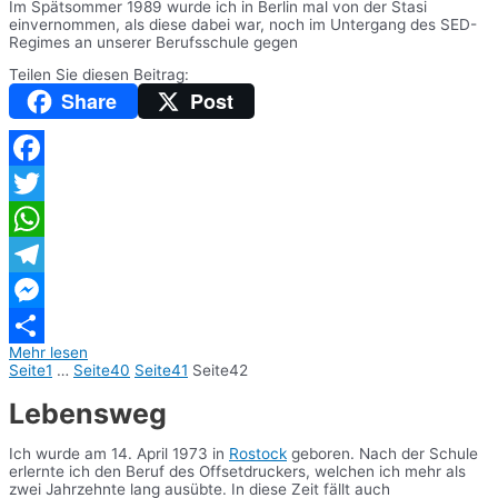
Im Spätsommer 1989 wurde ich in Berlin mal von der Stasi
einvernommen, als diese dabei war, noch im Untergang des SED-
Regimes an unserer Berufsschule gegen
Teilen Sie diesen Beitrag:
Share
Post
Facebook
Twitter
WhatsApp
Telegram
Messenger
Mehr lesen
Teilen
Seite
1
…
Seite
40
Seite
41
Seite
42
Lebensweg
Ich wurde am 14. April 1973 in
Rostock
geboren. Nach der Schule
erlernte ich den Beruf des Offsetdruckers, welchen ich mehr als
zwei Jahrzehnte lang ausübte. In diese Zeit fällt auch