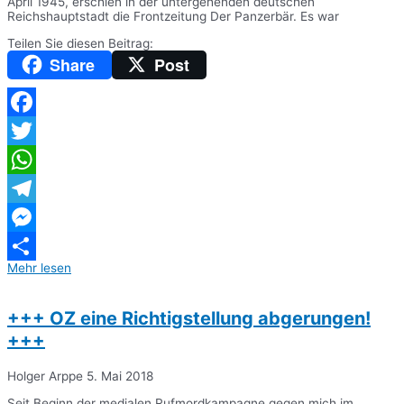
April 1945, erschien in der untergehenden deutschen
Reichshauptstadt die Frontzeitung Der Panzerbär. Es war
Teilen Sie diesen Beitrag:
Share
Post
Facebook
Twitter
WhatsApp
Telegram
Messenger
Mehr lesen
Teilen
+++ OZ eine Richtigstellung abgerungen!
+++
Holger Arppe
5. Mai 2018
Seit Beginn der medialen Rufmordkampagne gegen mich im