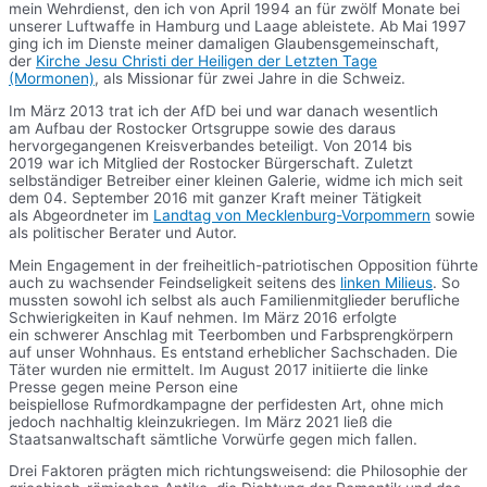
mein Wehrdienst, den ich von April 1994 an für zwölf Monate bei
unserer Luftwaffe in Hamburg und Laage ableistete. Ab Mai 1997
ging ich im Dienste meiner damaligen Glaubensgemeinschaft,
der
Kirche Jesu Christi der Heiligen der Letzten Tage
(Mormonen)
, als Missionar für zwei Jahre in die Schweiz.
Im März 2013 trat ich der AfD bei und war danach wesentlich
am Aufbau der Rostocker Ortsgruppe sowie des daraus
hervorgegangenen Kreisverbandes beteiligt. Von 2014 bis
2019 war ich Mitglied der Rostocker Bürgerschaft. Zuletzt
selbständiger Betreiber einer kleinen Galerie, widme ich mich seit
dem 04. September 2016 mit ganzer Kraft meiner Tätigkeit
als Abgeordneter im
Landtag von Mecklenburg-Vorpommern
sowie
als politischer Berater und Autor.
Mein Engagement in der freiheitlich-patriotischen Opposition führte
auch zu wachsender Feindseligkeit seitens des
linken Milieus
. So
mussten sowohl ich selbst als auch Familienmitglieder berufliche
Schwierigkeiten in Kauf nehmen. Im März 2016 erfolgte
ein schwerer Anschlag mit Teerbomben und Farbsprengkörpern
auf unser Wohnhaus. Es entstand erheblicher Sachschaden. Die
Täter wurden nie ermittelt. Im August 2017 initiierte die linke
Presse gegen meine Person eine
beispiellose Rufmordkampagne der perfidesten Art, ohne mich
jedoch nachhaltig kleinzukriegen. Im März 2021 ließ die
Staatsanwaltschaft sämtliche Vorwürfe gegen mich fallen.
Drei Faktoren prägten mich richtungsweisend: die Philosophie der