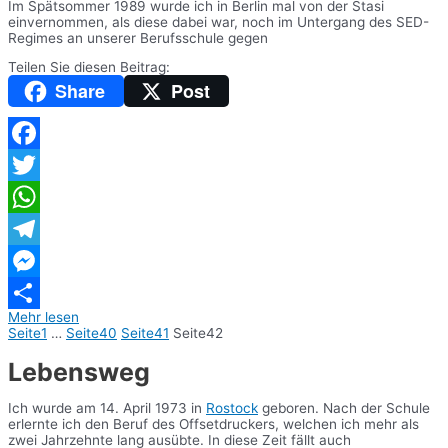
Im Spätsommer 1989 wurde ich in Berlin mal von der Stasi
einvernommen, als diese dabei war, noch im Untergang des SED-
Regimes an unserer Berufsschule gegen
Teilen Sie diesen Beitrag:
Share
Post
Facebook
Twitter
WhatsApp
Telegram
Messenger
Mehr lesen
Teilen
Seite
1
…
Seite
40
Seite
41
Seite
42
Lebensweg
Ich wurde am 14. April 1973 in
Rostock
geboren. Nach der Schule
erlernte ich den Beruf des Offsetdruckers, welchen ich mehr als
zwei Jahrzehnte lang ausübte. In diese Zeit fällt auch