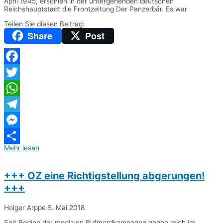
April 1945, erschien in der untergehenden deutschen
Reichshauptstadt die Frontzeitung Der Panzerbär. Es war
Teilen Sie diesen Beitrag:
Share
Post
Facebook
Twitter
WhatsApp
Telegram
Messenger
Mehr lesen
Teilen
+++ OZ eine Richtigstellung abgerungen!
+++
Holger Arppe
5. Mai 2018
Seit Beginn der medialen Rufmordkampagne gegen mich im