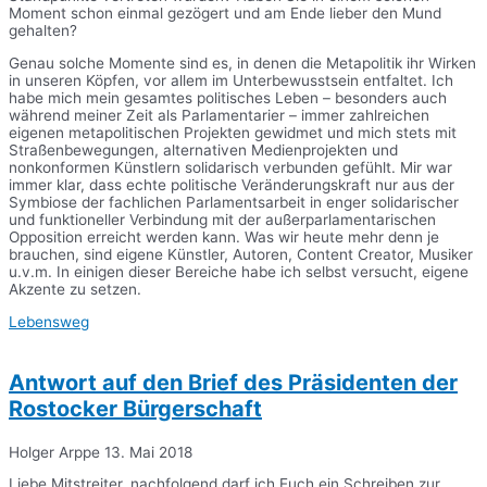
Moment schon einmal gezögert und am Ende lieber den Mund
gehalten?
Genau solche Momente sind es, in denen die Metapolitik ihr Wirken
in unseren Köpfen, vor allem im Unterbewusstsein entfaltet. Ich
habe mich mein gesamtes politisches Leben – besonders auch
während meiner Zeit als Parlamentarier – immer zahlreichen
eigenen metapolitischen Projekten gewidmet und mich stets mit
Straßenbewegungen, alternativen Medienprojekten und
nonkonformen Künstlern solidarisch verbunden gefühlt. Mir war
immer klar, dass echte politische Veränderungskraft nur aus der
Symbiose der fachlichen Parlamentsarbeit in enger solidarischer
und funktioneller Verbindung mit der außerparlamentarischen
Opposition erreicht werden kann. Was wir heute mehr denn je
brauchen, sind eigene Künstler, Autoren, Content Creator, Musiker
u.v.m. In einigen dieser Bereiche habe ich selbst versucht, eigene
Akzente zu setzen.
Lebensweg
Antwort auf den Brief des Präsidenten der
Rostocker Bürgerschaft
Holger Arppe
13. Mai 2018
Liebe Mitstreiter, nachfolgend darf ich Euch ein Schreiben zur