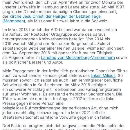
mein Wehrdienst, den ich von April 1994 an für zwölf Monate bei
unserer Luftwaffe in Hamburg und Laage ableistete. Ab Mai 1997
ging ich im Dienste meiner damaligen Glaubensgemeinschaft,
der
Kirche Jesu Christi der Heiligen der Letzten Tage
(Mormonen)
, als Missionar für zwei Jahre in die Schweiz.
Im März 2013 trat ich der AfD bei und war danach wesentlich
am Aufbau der Rostocker Ortsgruppe sowie des daraus
hervorgegangenen Kreisverbandes beteiligt. Von 2014 bis
2019 war ich Mitglied der Rostocker Bürgerschaft. Zuletzt
selbständiger Betreiber einer kleinen Galerie, widme ich mich seit
dem 04. September 2016 mit ganzer Kraft meiner Tätigkeit
als Abgeordneter im
Landtag von Mecklenburg-Vorpommern
sowie
als politischer Berater und Autor.
Mein Engagement in der freiheitlich-patriotischen Opposition führte
auch zu wachsender Feindseligkeit seitens des
linken Milieus
. So
mussten sowohl ich selbst als auch Familienmitglieder berufliche
Schwierigkeiten in Kauf nehmen. Im März 2016 erfolgte
ein schwerer Anschlag mit Teerbomben und Farbsprengkörpern
auf unser Wohnhaus. Es entstand erheblicher Sachschaden. Die
Täter wurden nie ermittelt. Im August 2017 initiierte die linke
Presse gegen meine Person eine
beispiellose Rufmordkampagne der perfidesten Art, ohne mich
jedoch nachhaltig kleinzukriegen. Im März 2021 ließ die
Staatsanwaltschaft sämtliche Vorwürfe gegen mich fallen.
Drei Faktoren prägten mich richtungsweisend: die Philosophie der