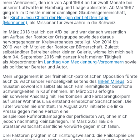
mein Wehrdienst, den ich von April 1994 an für zwölf Monate bei
unserer Luftwaffe in Hamburg und Laage ableistete. Ab Mai 1997
ging ich im Dienste meiner damaligen Glaubensgemeinschaft,
der
Kirche Jesu Christi der Heiligen der Letzten Tage
(Mormonen)
, als Missionar für zwei Jahre in die Schweiz.
Im März 2013 trat ich der AfD bei und war danach wesentlich
am Aufbau der Rostocker Ortsgruppe sowie des daraus
hervorgegangenen Kreisverbandes beteiligt. Von 2014 bis
2019 war ich Mitglied der Rostocker Bürgerschaft. Zuletzt
selbständiger Betreiber einer kleinen Galerie, widme ich mich seit
dem 04. September 2016 mit ganzer Kraft meiner Tätigkeit
als Abgeordneter im
Landtag von Mecklenburg-Vorpommern
sowie
als politischer Berater und Autor.
Mein Engagement in der freiheitlich-patriotischen Opposition führte
auch zu wachsender Feindseligkeit seitens des
linken Milieus
. So
mussten sowohl ich selbst als auch Familienmitglieder berufliche
Schwierigkeiten in Kauf nehmen. Im März 2016 erfolgte
ein schwerer Anschlag mit Teerbomben und Farbsprengkörpern
auf unser Wohnhaus. Es entstand erheblicher Sachschaden. Die
Täter wurden nie ermittelt. Im August 2017 initiierte die linke
Presse gegen meine Person eine
beispiellose Rufmordkampagne der perfidesten Art, ohne mich
jedoch nachhaltig kleinzukriegen. Im März 2021 ließ die
Staatsanwaltschaft sämtliche Vorwürfe gegen mich fallen.
Drei Faktoren prägten mich richtungsweisend: die Philosophie der