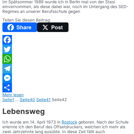
Im Spätsommer 1989 wurde ich in Berlin mal von der Stasi
einvernommen, als diese dabei war, noch im Untergang des SED-
Regimes an unserer Berufsschule gegen
Teilen Sie diesen Beitrag:
Share
Post
Facebook
Twitter
WhatsApp
Telegram
Messenger
Mehr lesen
Teilen
Seite
1
…
Seite
40
Seite
41
Seite
42
Lebensweg
Ich wurde am 14. April 1973 in
Rostock
geboren. Nach der Schule
erlernte ich den Beruf des Offsetdruckers, welchen ich mehr als
zwei Jahrzehnte lang ausübte. In diese Zeit fällt auch