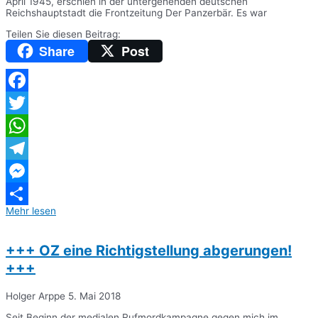
April 1945, erschien in der untergehenden deutschen
Reichshauptstadt die Frontzeitung Der Panzerbär. Es war
Teilen Sie diesen Beitrag:
Share
Post
Facebook
Twitter
WhatsApp
Telegram
Messenger
Mehr lesen
Teilen
+++ OZ eine Richtigstellung abgerungen!
+++
Holger Arppe
5. Mai 2018
Seit Beginn der medialen Rufmordkampagne gegen mich im