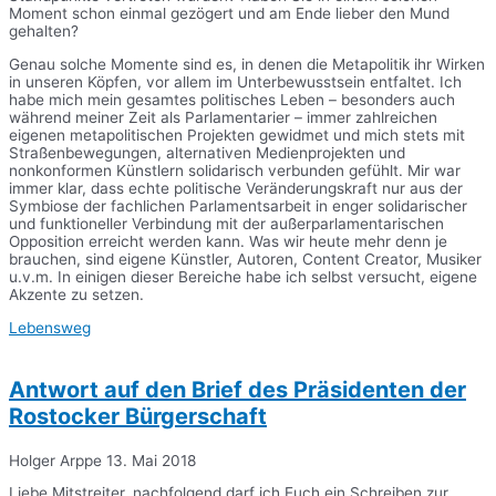
Moment schon einmal gezögert und am Ende lieber den Mund
gehalten?
Genau solche Momente sind es, in denen die Metapolitik ihr Wirken
in unseren Köpfen, vor allem im Unterbewusstsein entfaltet. Ich
habe mich mein gesamtes politisches Leben – besonders auch
während meiner Zeit als Parlamentarier – immer zahlreichen
eigenen metapolitischen Projekten gewidmet und mich stets mit
Straßenbewegungen, alternativen Medienprojekten und
nonkonformen Künstlern solidarisch verbunden gefühlt. Mir war
immer klar, dass echte politische Veränderungskraft nur aus der
Symbiose der fachlichen Parlamentsarbeit in enger solidarischer
und funktioneller Verbindung mit der außerparlamentarischen
Opposition erreicht werden kann. Was wir heute mehr denn je
brauchen, sind eigene Künstler, Autoren, Content Creator, Musiker
u.v.m. In einigen dieser Bereiche habe ich selbst versucht, eigene
Akzente zu setzen.
Lebensweg
Antwort auf den Brief des Präsidenten der
Rostocker Bürgerschaft
Holger Arppe
13. Mai 2018
Liebe Mitstreiter, nachfolgend darf ich Euch ein Schreiben zur