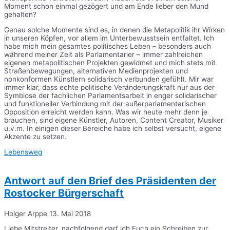
Moment schon einmal gezögert und am Ende lieber den Mund
gehalten?
Genau solche Momente sind es, in denen die Metapolitik ihr Wirken
in unseren Köpfen, vor allem im Unterbewusstsein entfaltet. Ich
habe mich mein gesamtes politisches Leben – besonders auch
während meiner Zeit als Parlamentarier – immer zahlreichen
eigenen metapolitischen Projekten gewidmet und mich stets mit
Straßenbewegungen, alternativen Medienprojekten und
nonkonformen Künstlern solidarisch verbunden gefühlt. Mir war
immer klar, dass echte politische Veränderungskraft nur aus der
Symbiose der fachlichen Parlamentsarbeit in enger solidarischer
und funktioneller Verbindung mit der außerparlamentarischen
Opposition erreicht werden kann. Was wir heute mehr denn je
brauchen, sind eigene Künstler, Autoren, Content Creator, Musiker
u.v.m. In einigen dieser Bereiche habe ich selbst versucht, eigene
Akzente zu setzen.
Lebensweg
Antwort auf den Brief des Präsidenten der
Rostocker Bürgerschaft
Holger Arppe
13. Mai 2018
Liebe Mitstreiter, nachfolgend darf ich Euch ein Schreiben zur