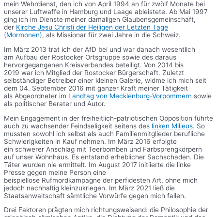
mein Wehrdienst, den ich von April 1994 an für zwölf Monate bei
unserer Luftwaffe in Hamburg und Laage ableistete. Ab Mai 1997
ging ich im Dienste meiner damaligen Glaubensgemeinschaft,
der
Kirche Jesu Christi der Heiligen der Letzten Tage
(Mormonen)
, als Missionar für zwei Jahre in die Schweiz.
Im März 2013 trat ich der AfD bei und war danach wesentlich
am Aufbau der Rostocker Ortsgruppe sowie des daraus
hervorgegangenen Kreisverbandes beteiligt. Von 2014 bis
2019 war ich Mitglied der Rostocker Bürgerschaft. Zuletzt
selbständiger Betreiber einer kleinen Galerie, widme ich mich seit
dem 04. September 2016 mit ganzer Kraft meiner Tätigkeit
als Abgeordneter im
Landtag von Mecklenburg-Vorpommern
sowie
als politischer Berater und Autor.
Mein Engagement in der freiheitlich-patriotischen Opposition führte
auch zu wachsender Feindseligkeit seitens des
linken Milieus
. So
mussten sowohl ich selbst als auch Familienmitglieder berufliche
Schwierigkeiten in Kauf nehmen. Im März 2016 erfolgte
ein schwerer Anschlag mit Teerbomben und Farbsprengkörpern
auf unser Wohnhaus. Es entstand erheblicher Sachschaden. Die
Täter wurden nie ermittelt. Im August 2017 initiierte die linke
Presse gegen meine Person eine
beispiellose Rufmordkampagne der perfidesten Art, ohne mich
jedoch nachhaltig kleinzukriegen. Im März 2021 ließ die
Staatsanwaltschaft sämtliche Vorwürfe gegen mich fallen.
Drei Faktoren prägten mich richtungsweisend: die Philosophie der