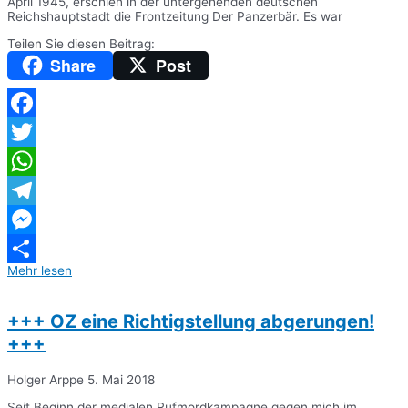
April 1945, erschien in der untergehenden deutschen
Reichshauptstadt die Frontzeitung Der Panzerbär. Es war
Teilen Sie diesen Beitrag:
Share
Post
Facebook
Twitter
WhatsApp
Telegram
Messenger
Mehr lesen
Teilen
+++ OZ eine Richtigstellung abgerungen!
+++
Holger Arppe
5. Mai 2018
Seit Beginn der medialen Rufmordkampagne gegen mich im