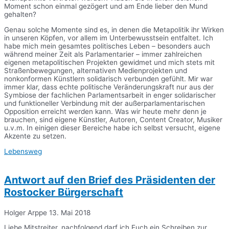
Moment schon einmal gezögert und am Ende lieber den Mund
gehalten?
Genau solche Momente sind es, in denen die Metapolitik ihr Wirken
in unseren Köpfen, vor allem im Unterbewusstsein entfaltet. Ich
habe mich mein gesamtes politisches Leben – besonders auch
während meiner Zeit als Parlamentarier – immer zahlreichen
eigenen metapolitischen Projekten gewidmet und mich stets mit
Straßenbewegungen, alternativen Medienprojekten und
nonkonformen Künstlern solidarisch verbunden gefühlt. Mir war
immer klar, dass echte politische Veränderungskraft nur aus der
Symbiose der fachlichen Parlamentsarbeit in enger solidarischer
und funktioneller Verbindung mit der außerparlamentarischen
Opposition erreicht werden kann. Was wir heute mehr denn je
brauchen, sind eigene Künstler, Autoren, Content Creator, Musiker
u.v.m. In einigen dieser Bereiche habe ich selbst versucht, eigene
Akzente zu setzen.
Lebensweg
Antwort auf den Brief des Präsidenten der
Rostocker Bürgerschaft
Holger Arppe
13. Mai 2018
Liebe Mitstreiter, nachfolgend darf ich Euch ein Schreiben zur