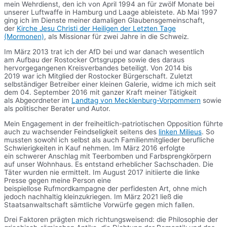
mein Wehrdienst, den ich von April 1994 an für zwölf Monate bei
unserer Luftwaffe in Hamburg und Laage ableistete. Ab Mai 1997
ging ich im Dienste meiner damaligen Glaubensgemeinschaft,
der
Kirche Jesu Christi der Heiligen der Letzten Tage
(Mormonen)
, als Missionar für zwei Jahre in die Schweiz.
Im März 2013 trat ich der AfD bei und war danach wesentlich
am Aufbau der Rostocker Ortsgruppe sowie des daraus
hervorgegangenen Kreisverbandes beteiligt. Von 2014 bis
2019 war ich Mitglied der Rostocker Bürgerschaft. Zuletzt
selbständiger Betreiber einer kleinen Galerie, widme ich mich seit
dem 04. September 2016 mit ganzer Kraft meiner Tätigkeit
als Abgeordneter im
Landtag von Mecklenburg-Vorpommern
sowie
als politischer Berater und Autor.
Mein Engagement in der freiheitlich-patriotischen Opposition führte
auch zu wachsender Feindseligkeit seitens des
linken Milieus
. So
mussten sowohl ich selbst als auch Familienmitglieder berufliche
Schwierigkeiten in Kauf nehmen. Im März 2016 erfolgte
ein schwerer Anschlag mit Teerbomben und Farbsprengkörpern
auf unser Wohnhaus. Es entstand erheblicher Sachschaden. Die
Täter wurden nie ermittelt. Im August 2017 initiierte die linke
Presse gegen meine Person eine
beispiellose Rufmordkampagne der perfidesten Art, ohne mich
jedoch nachhaltig kleinzukriegen. Im März 2021 ließ die
Staatsanwaltschaft sämtliche Vorwürfe gegen mich fallen.
Drei Faktoren prägten mich richtungsweisend: die Philosophie der