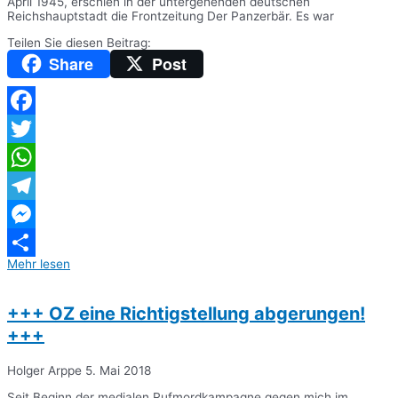
April 1945, erschien in der untergehenden deutschen
Reichshauptstadt die Frontzeitung Der Panzerbär. Es war
Teilen Sie diesen Beitrag:
Share
Post
Facebook
Twitter
WhatsApp
Telegram
Messenger
Mehr lesen
Teilen
+++ OZ eine Richtigstellung abgerungen!
+++
Holger Arppe
5. Mai 2018
Seit Beginn der medialen Rufmordkampagne gegen mich im