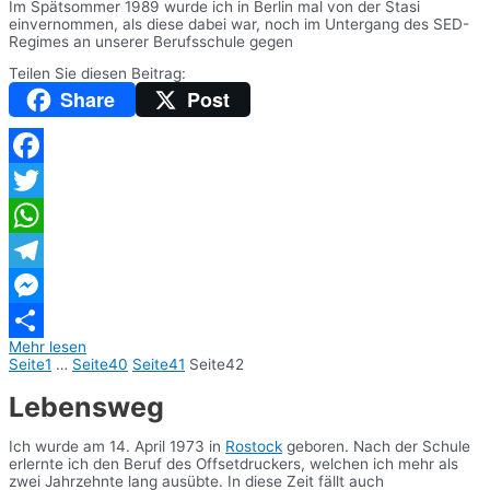
Im Spätsommer 1989 wurde ich in Berlin mal von der Stasi
einvernommen, als diese dabei war, noch im Untergang des SED-
Regimes an unserer Berufsschule gegen
Teilen Sie diesen Beitrag:
Share
Post
Facebook
Twitter
WhatsApp
Telegram
Messenger
Mehr lesen
Teilen
Seite
1
…
Seite
40
Seite
41
Seite
42
Lebensweg
Ich wurde am 14. April 1973 in
Rostock
geboren. Nach der Schule
erlernte ich den Beruf des Offsetdruckers, welchen ich mehr als
zwei Jahrzehnte lang ausübte. In diese Zeit fällt auch