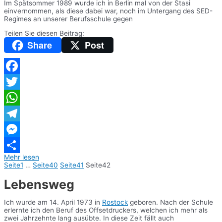
Im Spätsommer 1989 wurde ich in Berlin mal von der Stasi
einvernommen, als diese dabei war, noch im Untergang des SED-
Regimes an unserer Berufsschule gegen
Teilen Sie diesen Beitrag:
Share
Post
Facebook
Twitter
WhatsApp
Telegram
Messenger
Mehr lesen
Teilen
Seite
1
…
Seite
40
Seite
41
Seite
42
Lebensweg
Ich wurde am 14. April 1973 in
Rostock
geboren. Nach der Schule
erlernte ich den Beruf des Offsetdruckers, welchen ich mehr als
zwei Jahrzehnte lang ausübte. In diese Zeit fällt auch