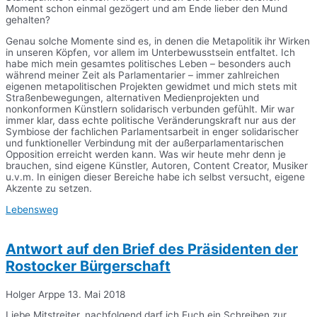
Moment schon einmal gezögert und am Ende lieber den Mund
gehalten?
Genau solche Momente sind es, in denen die Metapolitik ihr Wirken
in unseren Köpfen, vor allem im Unterbewusstsein entfaltet. Ich
habe mich mein gesamtes politisches Leben – besonders auch
während meiner Zeit als Parlamentarier – immer zahlreichen
eigenen metapolitischen Projekten gewidmet und mich stets mit
Straßenbewegungen, alternativen Medienprojekten und
nonkonformen Künstlern solidarisch verbunden gefühlt. Mir war
immer klar, dass echte politische Veränderungskraft nur aus der
Symbiose der fachlichen Parlamentsarbeit in enger solidarischer
und funktioneller Verbindung mit der außerparlamentarischen
Opposition erreicht werden kann. Was wir heute mehr denn je
brauchen, sind eigene Künstler, Autoren, Content Creator, Musiker
u.v.m. In einigen dieser Bereiche habe ich selbst versucht, eigene
Akzente zu setzen.
Lebensweg
Antwort auf den Brief des Präsidenten der
Rostocker Bürgerschaft
Holger Arppe
13. Mai 2018
Liebe Mitstreiter, nachfolgend darf ich Euch ein Schreiben zur