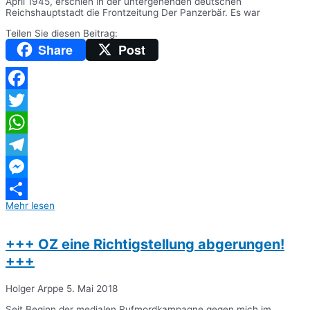
April 1945, erschien in der untergehenden deutschen
Reichshauptstadt die Frontzeitung Der Panzerbär. Es war
Teilen Sie diesen Beitrag:
Share
Post
Facebook
Twitter
WhatsApp
Telegram
Messenger
Mehr lesen
Teilen
+++ OZ eine Richtigstellung abgerungen!
+++
Holger Arppe
5. Mai 2018
Seit Beginn der medialen Rufmordkampagne gegen mich im