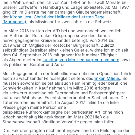
mein Wehrdienst, den ich von April 1994 an für zwölf Monate bei
unserer Luftwaffe in Hamburg und Laage ableistete. Ab Mai 1997
ging ich im Dienste meiner damaligen Glaubensgemeinschaft,
der
Kirche Jesu Christi der Heiligen der Letzten Tage
(Mormonen)
, als Missionar für zwei Jahre in die Schweiz.
Im März 2013 trat ich der AfD bei und war danach wesentlich
am Aufbau der Rostocker Ortsgruppe sowie des daraus
hervorgegangenen Kreisverbandes beteiligt. Von 2014 bis
2019 war ich Mitglied der Rostocker Bürgerschaft. Zuletzt
selbständiger Betreiber einer kleinen Galerie, widme ich mich seit
dem 04. September 2016 mit ganzer Kraft meiner Tätigkeit
als Abgeordneter im
Landtag von Mecklenburg-Vorpommern
sowie
als politischer Berater und Autor.
Mein Engagement in der freiheitlich-patriotischen Opposition führte
auch zu wachsender Feindseligkeit seitens des
linken Milieus
. So
mussten sowohl ich selbst als auch Familienmitglieder berufliche
Schwierigkeiten in Kauf nehmen. Im März 2016 erfolgte
ein schwerer Anschlag mit Teerbomben und Farbsprengkörpern
auf unser Wohnhaus. Es entstand erheblicher Sachschaden. Die
Täter wurden nie ermittelt. Im August 2017 initiierte die linke
Presse gegen meine Person eine
beispiellose Rufmordkampagne der perfidesten Art, ohne mich
jedoch nachhaltig kleinzukriegen. Im März 2021 ließ die
Staatsanwaltschaft sämtliche Vorwürfe gegen mich fallen.
Drei Faktoren prägten mich richtungsweisend: die Philosophie der