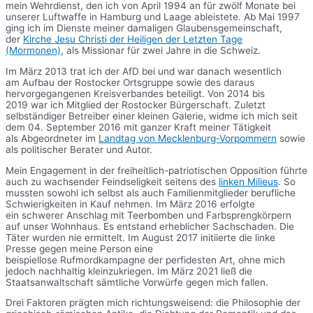
mein Wehrdienst, den ich von April 1994 an für zwölf Monate bei
unserer Luftwaffe in Hamburg und Laage ableistete. Ab Mai 1997
ging ich im Dienste meiner damaligen Glaubensgemeinschaft,
der
Kirche Jesu Christi der Heiligen der Letzten Tage
(Mormonen)
, als Missionar für zwei Jahre in die Schweiz.
Im März 2013 trat ich der AfD bei und war danach wesentlich
am Aufbau der Rostocker Ortsgruppe sowie des daraus
hervorgegangenen Kreisverbandes beteiligt. Von 2014 bis
2019 war ich Mitglied der Rostocker Bürgerschaft. Zuletzt
selbständiger Betreiber einer kleinen Galerie, widme ich mich seit
dem 04. September 2016 mit ganzer Kraft meiner Tätigkeit
als Abgeordneter im
Landtag von Mecklenburg-Vorpommern
sowie
als politischer Berater und Autor.
Mein Engagement in der freiheitlich-patriotischen Opposition führte
auch zu wachsender Feindseligkeit seitens des
linken Milieus
. So
mussten sowohl ich selbst als auch Familienmitglieder berufliche
Schwierigkeiten in Kauf nehmen. Im März 2016 erfolgte
ein schwerer Anschlag mit Teerbomben und Farbsprengkörpern
auf unser Wohnhaus. Es entstand erheblicher Sachschaden. Die
Täter wurden nie ermittelt. Im August 2017 initiierte die linke
Presse gegen meine Person eine
beispiellose Rufmordkampagne der perfidesten Art, ohne mich
jedoch nachhaltig kleinzukriegen. Im März 2021 ließ die
Staatsanwaltschaft sämtliche Vorwürfe gegen mich fallen.
Drei Faktoren prägten mich richtungsweisend: die Philosophie der