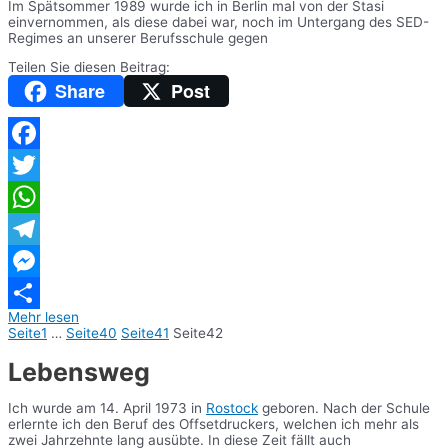
Im Spätsommer 1989 wurde ich in Berlin mal von der Stasi
einvernommen, als diese dabei war, noch im Untergang des SED-
Regimes an unserer Berufsschule gegen
Teilen Sie diesen Beitrag:
Share
Post
Facebook
Twitter
WhatsApp
Telegram
Messenger
Mehr lesen
Teilen
Seite
1
…
Seite
40
Seite
41
Seite
42
Lebensweg
Ich wurde am 14. April 1973 in
Rostock
geboren. Nach der Schule
erlernte ich den Beruf des Offsetdruckers, welchen ich mehr als
zwei Jahrzehnte lang ausübte. In diese Zeit fällt auch