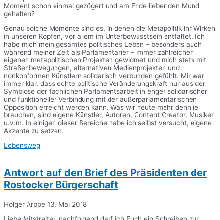
Moment schon einmal gezögert und am Ende lieber den Mund
gehalten?
Genau solche Momente sind es, in denen die Metapolitik ihr Wirken
in unseren Köpfen, vor allem im Unterbewusstsein entfaltet. Ich
habe mich mein gesamtes politisches Leben – besonders auch
während meiner Zeit als Parlamentarier – immer zahlreichen
eigenen metapolitischen Projekten gewidmet und mich stets mit
Straßenbewegungen, alternativen Medienprojekten und
nonkonformen Künstlern solidarisch verbunden gefühlt. Mir war
immer klar, dass echte politische Veränderungskraft nur aus der
Symbiose der fachlichen Parlamentsarbeit in enger solidarischer
und funktioneller Verbindung mit der außerparlamentarischen
Opposition erreicht werden kann. Was wir heute mehr denn je
brauchen, sind eigene Künstler, Autoren, Content Creator, Musiker
u.v.m. In einigen dieser Bereiche habe ich selbst versucht, eigene
Akzente zu setzen.
Lebensweg
Antwort auf den Brief des Präsidenten der
Rostocker Bürgerschaft
Holger Arppe
13. Mai 2018
Liebe Mitstreiter, nachfolgend darf ich Euch ein Schreiben zur