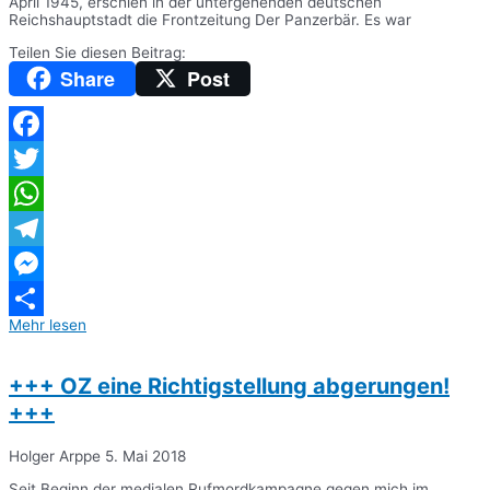
April 1945, erschien in der untergehenden deutschen
Reichshauptstadt die Frontzeitung Der Panzerbär. Es war
Teilen Sie diesen Beitrag:
Share
Post
Facebook
Twitter
WhatsApp
Telegram
Messenger
Mehr lesen
Teilen
+++ OZ eine Richtigstellung abgerungen!
+++
Holger Arppe
5. Mai 2018
Seit Beginn der medialen Rufmordkampagne gegen mich im