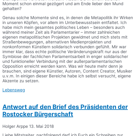
Moment schon einmal gezögert und am Ende lieber den Mund
gehalten?
Genau solche Momente sind es, in denen die Metapolitik ihr Wirken
in unseren Köpfen, vor allem im Unterbewusstsein entfaltet. Ich
habe mich mein gesamtes politisches Leben – besonders auch
während meiner Zeit als Parlamentarier – immer zahlreichen
eigenen metapolitischen Projekten gewidmet und mich stets mit
Straßenbewegungen, alternativen Medienprojekten und
nonkonformen Künstlern solidarisch verbunden gefühlt. Mir war
immer klar, dass echte politische Veränderungskraft nur aus der
Symbiose der fachlichen Parlamentsarbeit in enger solidarischer
und funktioneller Verbindung mit der außerparlamentarischen
Opposition erreicht werden kann. Was wir heute mehr denn je
brauchen, sind eigene Künstler, Autoren, Content Creator, Musiker
u.v.m. In einigen dieser Bereiche habe ich selbst versucht, eigene
Akzente zu setzen.
Lebensweg
Antwort auf den Brief des Präsidenten der
Rostocker Bürgerschaft
Holger Arppe
13. Mai 2018
Liebe Mitstreiter, nachfolgend darf ich Euch ein Schreiben zur