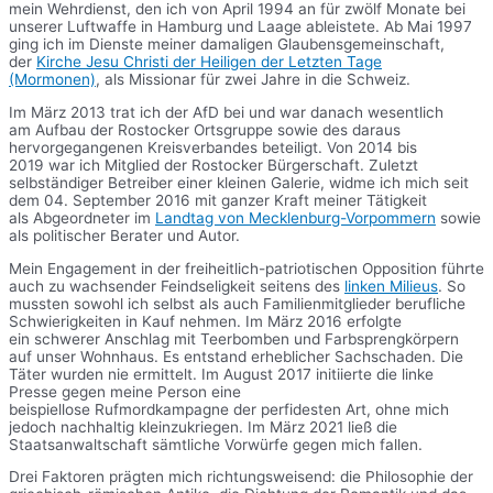
mein Wehrdienst, den ich von April 1994 an für zwölf Monate bei
unserer Luftwaffe in Hamburg und Laage ableistete. Ab Mai 1997
ging ich im Dienste meiner damaligen Glaubensgemeinschaft,
der
Kirche Jesu Christi der Heiligen der Letzten Tage
(Mormonen)
, als Missionar für zwei Jahre in die Schweiz.
Im März 2013 trat ich der AfD bei und war danach wesentlich
am Aufbau der Rostocker Ortsgruppe sowie des daraus
hervorgegangenen Kreisverbandes beteiligt. Von 2014 bis
2019 war ich Mitglied der Rostocker Bürgerschaft. Zuletzt
selbständiger Betreiber einer kleinen Galerie, widme ich mich seit
dem 04. September 2016 mit ganzer Kraft meiner Tätigkeit
als Abgeordneter im
Landtag von Mecklenburg-Vorpommern
sowie
als politischer Berater und Autor.
Mein Engagement in der freiheitlich-patriotischen Opposition führte
auch zu wachsender Feindseligkeit seitens des
linken Milieus
. So
mussten sowohl ich selbst als auch Familienmitglieder berufliche
Schwierigkeiten in Kauf nehmen. Im März 2016 erfolgte
ein schwerer Anschlag mit Teerbomben und Farbsprengkörpern
auf unser Wohnhaus. Es entstand erheblicher Sachschaden. Die
Täter wurden nie ermittelt. Im August 2017 initiierte die linke
Presse gegen meine Person eine
beispiellose Rufmordkampagne der perfidesten Art, ohne mich
jedoch nachhaltig kleinzukriegen. Im März 2021 ließ die
Staatsanwaltschaft sämtliche Vorwürfe gegen mich fallen.
Drei Faktoren prägten mich richtungsweisend: die Philosophie der