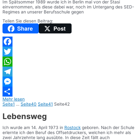
Im Spätsommer 1989 wurde ich in Berlin mal von der Stasi
einvernommen, als diese dabei war, noch im Untergang des SED-
Regimes an unserer Berufsschule gegen
Teilen Sie diesen Beitrag:
Share
Post
Facebook
Twitter
WhatsApp
Telegram
Messenger
Mehr lesen
Teilen
Seite
1
…
Seite
40
Seite
41
Seite
42
Lebensweg
Ich wurde am 14. April 1973 in
Rostock
geboren. Nach der Schule
erlernte ich den Beruf des Offsetdruckers, welchen ich mehr als
zwei Jahrzehnte lang ausübte. In diese Zeit fällt auch