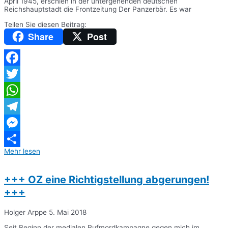
April 1945, erschien in der untergehenden deutschen
Reichshauptstadt die Frontzeitung Der Panzerbär. Es war
Teilen Sie diesen Beitrag:
Share
Post
Facebook
Twitter
WhatsApp
Telegram
Messenger
Mehr lesen
Teilen
+++ OZ eine Richtigstellung abgerungen!
+++
Holger Arppe
5. Mai 2018
Seit Beginn der medialen Rufmordkampagne gegen mich im