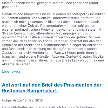
Moment schon einmal gezögert und am Ende lieber den Mund
gehalten?
Genau solche Momente sind es, in denen die Metapolitik ihr Wirken
in unseren Köpfen, vor allem im Unterbewusstsein entfaltet. Ich
habe mich mein gesamtes politisches Leben – besonders auch
während meiner Zeit als Parlamentarier – immer zahlreichen
eigenen metapolitischen Projekten gewidmet und mich stets mit
Straßenbewegungen, alternativen Medienprojekten und
nonkonformen Künstlern solidarisch verbunden gefühlt. Mir war
immer klar, dass echte politische Veränderungskraft nur aus der
Symbiose der fachlichen Parlamentsarbeit in enger solidarischer
und funktioneller Verbindung mit der außerparlamentarischen
Opposition erreicht werden kann. Was wir heute mehr denn je
brauchen, sind eigene Künstler, Autoren, Content Creator, Musiker
u.v.m. In einigen dieser Bereiche habe ich selbst versucht, eigene
Akzente zu setzen.
Lebensweg
Antwort auf den Brief des Präsidenten der
Rostocker Bürgerschaft
Holger Arppe
13. Mai 2018
Liebe Mitstreiter, nachfolgend darf ich Euch ein Schreiben zur