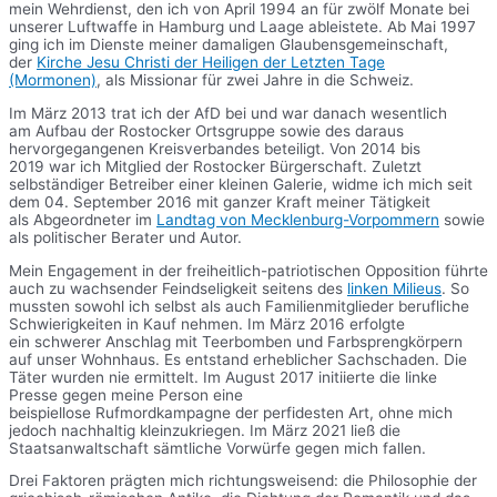
mein Wehrdienst, den ich von April 1994 an für zwölf Monate bei
unserer Luftwaffe in Hamburg und Laage ableistete. Ab Mai 1997
ging ich im Dienste meiner damaligen Glaubensgemeinschaft,
der
Kirche Jesu Christi der Heiligen der Letzten Tage
(Mormonen)
, als Missionar für zwei Jahre in die Schweiz.
Im März 2013 trat ich der AfD bei und war danach wesentlich
am Aufbau der Rostocker Ortsgruppe sowie des daraus
hervorgegangenen Kreisverbandes beteiligt. Von 2014 bis
2019 war ich Mitglied der Rostocker Bürgerschaft. Zuletzt
selbständiger Betreiber einer kleinen Galerie, widme ich mich seit
dem 04. September 2016 mit ganzer Kraft meiner Tätigkeit
als Abgeordneter im
Landtag von Mecklenburg-Vorpommern
sowie
als politischer Berater und Autor.
Mein Engagement in der freiheitlich-patriotischen Opposition führte
auch zu wachsender Feindseligkeit seitens des
linken Milieus
. So
mussten sowohl ich selbst als auch Familienmitglieder berufliche
Schwierigkeiten in Kauf nehmen. Im März 2016 erfolgte
ein schwerer Anschlag mit Teerbomben und Farbsprengkörpern
auf unser Wohnhaus. Es entstand erheblicher Sachschaden. Die
Täter wurden nie ermittelt. Im August 2017 initiierte die linke
Presse gegen meine Person eine
beispiellose Rufmordkampagne der perfidesten Art, ohne mich
jedoch nachhaltig kleinzukriegen. Im März 2021 ließ die
Staatsanwaltschaft sämtliche Vorwürfe gegen mich fallen.
Drei Faktoren prägten mich richtungsweisend: die Philosophie der