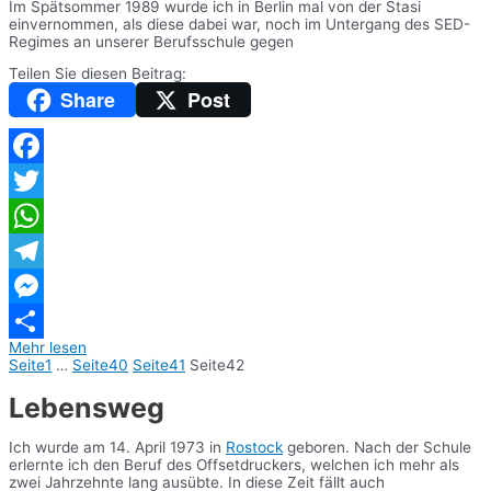
Im Spätsommer 1989 wurde ich in Berlin mal von der Stasi
einvernommen, als diese dabei war, noch im Untergang des SED-
Regimes an unserer Berufsschule gegen
Teilen Sie diesen Beitrag:
Share
Post
Facebook
Twitter
WhatsApp
Telegram
Messenger
Mehr lesen
Teilen
Seite
1
…
Seite
40
Seite
41
Seite
42
Lebensweg
Ich wurde am 14. April 1973 in
Rostock
geboren. Nach der Schule
erlernte ich den Beruf des Offsetdruckers, welchen ich mehr als
zwei Jahrzehnte lang ausübte. In diese Zeit fällt auch