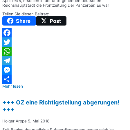
April 1945, erschien in der untergehenden deutschen
Reichshauptstadt die Frontzeitung Der Panzerbär. Es war
Teilen Sie diesen Beitrag:
Share
Post
Facebook
Twitter
WhatsApp
Telegram
Messenger
Mehr lesen
Teilen
+++ OZ eine Richtigstellung abgerungen!
+++
Holger Arppe
5. Mai 2018
Seit Beginn der medialen Rufmordkampagne gegen mich im