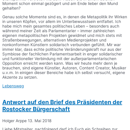
Moment schon einmal gezögert und am Ende lieber den Mund
gehalten?
Genau solche Momente sind es, in denen die Metapolitik ihr Wirken
in unseren Köpfen, vor allem im Unterbewusstsein entfaltet. Ich
habe mich mein gesamtes politisches Leben – besonders auch
während meiner Zeit als Parlamentarier – immer zahlreichen
eigenen metapolitischen Projekten gewidmet und mich stets mit
Straßenbewegungen, alternativen Medienprojekten und
nonkonformen Künstlern solidarisch verbunden gefühlt. Mir war
immer klar, dass echte politische Veränderungskraft nur aus der
Symbiose der fachlichen Parlamentsarbeit in enger solidarischer
und funktioneller Verbindung mit der außerparlamentarischen
Opposition erreicht werden kann. Was wir heute mehr denn je
brauchen, sind eigene Künstler, Autoren, Content Creator, Musiker
u.v.m. In einigen dieser Bereiche habe ich selbst versucht, eigene
Akzente zu setzen.
Lebensweg
Antwort auf den Brief des Präsidenten der
Rostocker Bürgerschaft
Holger Arppe
13. Mai 2018
Liebe Mitstreiter, nachfolgend darf ich Euch ein Schreiben zur