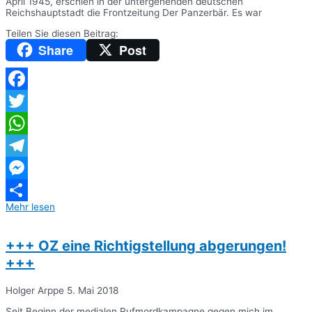
April 1945, erschien in der untergehenden deutschen
Reichshauptstadt die Frontzeitung Der Panzerbär. Es war
Teilen Sie diesen Beitrag:
Share
Post
Facebook
Twitter
WhatsApp
Telegram
Messenger
Mehr lesen
Teilen
+++ OZ eine Richtigstellung abgerungen!
+++
Holger Arppe
5. Mai 2018
Seit Beginn der medialen Rufmordkampagne gegen mich im