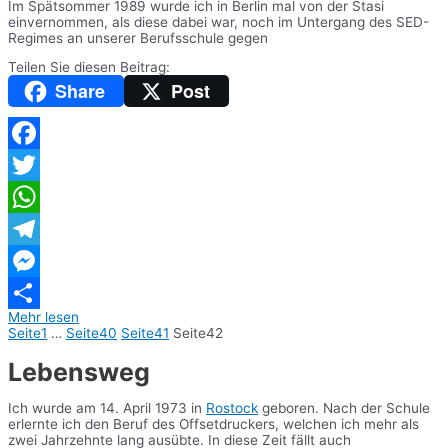
Im Spätsommer 1989 wurde ich in Berlin mal von der Stasi
einvernommen, als diese dabei war, noch im Untergang des SED-
Regimes an unserer Berufsschule gegen
Teilen Sie diesen Beitrag:
Share
Post
Facebook
Twitter
WhatsApp
Telegram
Messenger
Mehr lesen
Teilen
Seite
1
…
Seite
40
Seite
41
Seite
42
Lebensweg
Ich wurde am 14. April 1973 in
Rostock
geboren. Nach der Schule
erlernte ich den Beruf des Offsetdruckers, welchen ich mehr als
zwei Jahrzehnte lang ausübte. In diese Zeit fällt auch