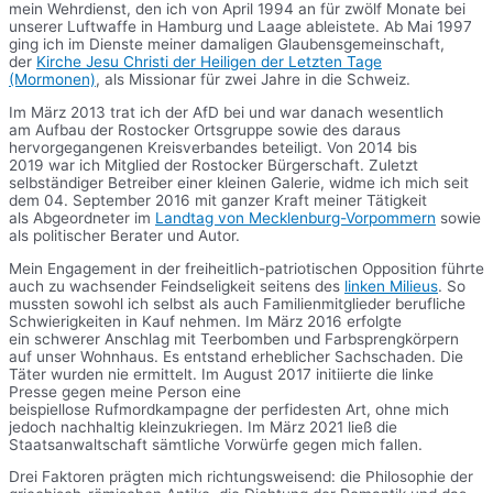
mein Wehrdienst, den ich von April 1994 an für zwölf Monate bei
unserer Luftwaffe in Hamburg und Laage ableistete. Ab Mai 1997
ging ich im Dienste meiner damaligen Glaubensgemeinschaft,
der
Kirche Jesu Christi der Heiligen der Letzten Tage
(Mormonen)
, als Missionar für zwei Jahre in die Schweiz.
Im März 2013 trat ich der AfD bei und war danach wesentlich
am Aufbau der Rostocker Ortsgruppe sowie des daraus
hervorgegangenen Kreisverbandes beteiligt. Von 2014 bis
2019 war ich Mitglied der Rostocker Bürgerschaft. Zuletzt
selbständiger Betreiber einer kleinen Galerie, widme ich mich seit
dem 04. September 2016 mit ganzer Kraft meiner Tätigkeit
als Abgeordneter im
Landtag von Mecklenburg-Vorpommern
sowie
als politischer Berater und Autor.
Mein Engagement in der freiheitlich-patriotischen Opposition führte
auch zu wachsender Feindseligkeit seitens des
linken Milieus
. So
mussten sowohl ich selbst als auch Familienmitglieder berufliche
Schwierigkeiten in Kauf nehmen. Im März 2016 erfolgte
ein schwerer Anschlag mit Teerbomben und Farbsprengkörpern
auf unser Wohnhaus. Es entstand erheblicher Sachschaden. Die
Täter wurden nie ermittelt. Im August 2017 initiierte die linke
Presse gegen meine Person eine
beispiellose Rufmordkampagne der perfidesten Art, ohne mich
jedoch nachhaltig kleinzukriegen. Im März 2021 ließ die
Staatsanwaltschaft sämtliche Vorwürfe gegen mich fallen.
Drei Faktoren prägten mich richtungsweisend: die Philosophie der