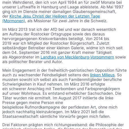
mein Wehrdienst, den ich von April 1994 an für zwölf Monate bei
unserer Luftwaffe in Hamburg und Laage ableistete. Ab Mai 1997
ging ich im Dienste meiner damaligen Glaubensgemeinschaft,
der
Kirche Jesu Christi der Heiligen der Letzten Tage
(Mormonen)
, als Missionar für zwei Jahre in die Schweiz.
Im März 2013 trat ich der AfD bei und war danach wesentlich
am Aufbau der Rostocker Ortsgruppe sowie des daraus
hervorgegangenen Kreisverbandes beteiligt. Von 2014 bis
2019 war ich Mitglied der Rostocker Bürgerschaft. Zuletzt
selbständiger Betreiber einer kleinen Galerie, widme ich mich seit
dem 04. September 2016 mit ganzer Kraft meiner Tätigkeit
als Abgeordneter im
Landtag von Mecklenburg-Vorpommern
sowie
als politischer Berater und Autor.
Mein Engagement in der freiheitlich-patriotischen Opposition führte
auch zu wachsender Feindseligkeit seitens des
linken Milieus
. So
mussten sowohl ich selbst als auch Familienmitglieder berufliche
Schwierigkeiten in Kauf nehmen. Im März 2016 erfolgte
ein schwerer Anschlag mit Teerbomben und Farbsprengkörpern
auf unser Wohnhaus. Es entstand erheblicher Sachschaden. Die
Täter wurden nie ermittelt. Im August 2017 initiierte die linke
Presse gegen meine Person eine
beispiellose Rufmordkampagne der perfidesten Art, ohne mich
jedoch nachhaltig kleinzukriegen. Im März 2021 ließ die
Staatsanwaltschaft sämtliche Vorwürfe gegen mich fallen.
Drei Faktoren prägten mich richtungsweisend: die Philosophie der