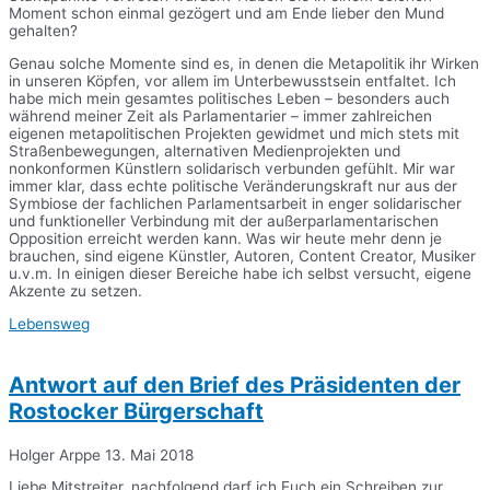
Moment schon einmal gezögert und am Ende lieber den Mund
gehalten?
Genau solche Momente sind es, in denen die Metapolitik ihr Wirken
in unseren Köpfen, vor allem im Unterbewusstsein entfaltet. Ich
habe mich mein gesamtes politisches Leben – besonders auch
während meiner Zeit als Parlamentarier – immer zahlreichen
eigenen metapolitischen Projekten gewidmet und mich stets mit
Straßenbewegungen, alternativen Medienprojekten und
nonkonformen Künstlern solidarisch verbunden gefühlt. Mir war
immer klar, dass echte politische Veränderungskraft nur aus der
Symbiose der fachlichen Parlamentsarbeit in enger solidarischer
und funktioneller Verbindung mit der außerparlamentarischen
Opposition erreicht werden kann. Was wir heute mehr denn je
brauchen, sind eigene Künstler, Autoren, Content Creator, Musiker
u.v.m. In einigen dieser Bereiche habe ich selbst versucht, eigene
Akzente zu setzen.
Lebensweg
Antwort auf den Brief des Präsidenten der
Rostocker Bürgerschaft
Holger Arppe
13. Mai 2018
Liebe Mitstreiter, nachfolgend darf ich Euch ein Schreiben zur