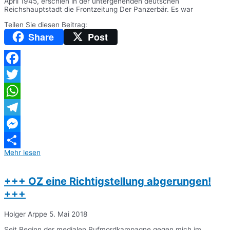
April 1945, erschien in der untergehenden deutschen
Reichshauptstadt die Frontzeitung Der Panzerbär. Es war
Teilen Sie diesen Beitrag:
Share
Post
Facebook
Twitter
WhatsApp
Telegram
Messenger
Mehr lesen
Teilen
+++ OZ eine Richtigstellung abgerungen!
+++
Holger Arppe
5. Mai 2018
Seit Beginn der medialen Rufmordkampagne gegen mich im