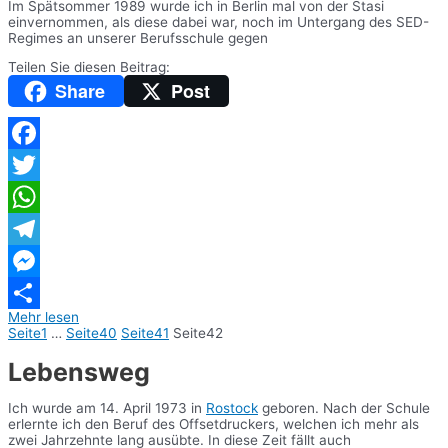
Im Spätsommer 1989 wurde ich in Berlin mal von der Stasi
einvernommen, als diese dabei war, noch im Untergang des SED-
Regimes an unserer Berufsschule gegen
Teilen Sie diesen Beitrag:
Share
Post
Facebook
Twitter
WhatsApp
Telegram
Messenger
Mehr lesen
Teilen
Seite
1
…
Seite
40
Seite
41
Seite
42
Lebensweg
Ich wurde am 14. April 1973 in
Rostock
geboren. Nach der Schule
erlernte ich den Beruf des Offsetdruckers, welchen ich mehr als
zwei Jahrzehnte lang ausübte. In diese Zeit fällt auch