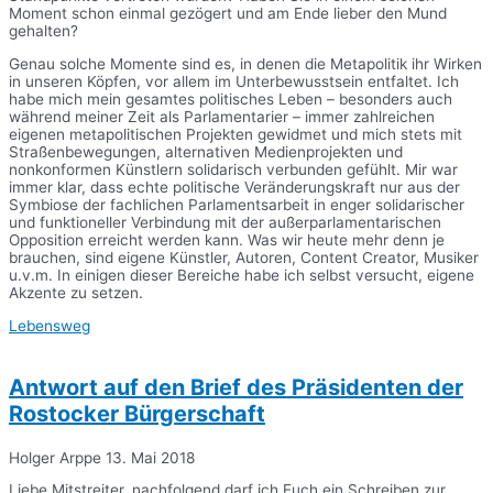
Moment schon einmal gezögert und am Ende lieber den Mund
gehalten?
Genau solche Momente sind es, in denen die Metapolitik ihr Wirken
in unseren Köpfen, vor allem im Unterbewusstsein entfaltet. Ich
habe mich mein gesamtes politisches Leben – besonders auch
während meiner Zeit als Parlamentarier – immer zahlreichen
eigenen metapolitischen Projekten gewidmet und mich stets mit
Straßenbewegungen, alternativen Medienprojekten und
nonkonformen Künstlern solidarisch verbunden gefühlt. Mir war
immer klar, dass echte politische Veränderungskraft nur aus der
Symbiose der fachlichen Parlamentsarbeit in enger solidarischer
und funktioneller Verbindung mit der außerparlamentarischen
Opposition erreicht werden kann. Was wir heute mehr denn je
brauchen, sind eigene Künstler, Autoren, Content Creator, Musiker
u.v.m. In einigen dieser Bereiche habe ich selbst versucht, eigene
Akzente zu setzen.
Lebensweg
Antwort auf den Brief des Präsidenten der
Rostocker Bürgerschaft
Holger Arppe
13. Mai 2018
Liebe Mitstreiter, nachfolgend darf ich Euch ein Schreiben zur