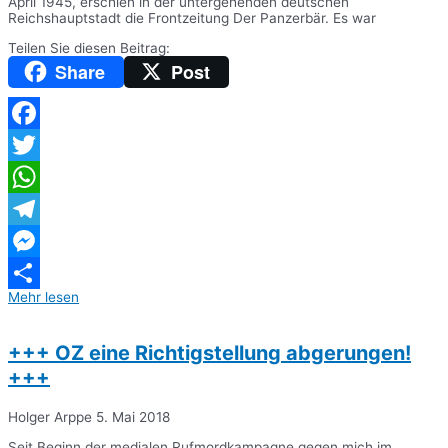
April 1945, erschien in der untergehenden deutschen
Reichshauptstadt die Frontzeitung Der Panzerbär. Es war
Teilen Sie diesen Beitrag:
Share
Post
Facebook
Twitter
WhatsApp
Telegram
Messenger
Mehr lesen
Teilen
+++ OZ eine Richtigstellung abgerungen!
+++
Holger Arppe
5. Mai 2018
Seit Beginn der medialen Rufmordkampagne gegen mich im