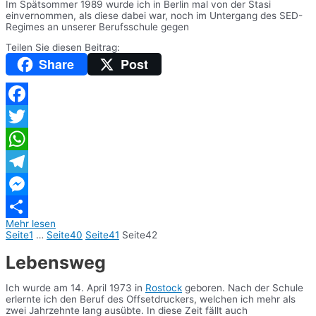
Im Spätsommer 1989 wurde ich in Berlin mal von der Stasi
einvernommen, als diese dabei war, noch im Untergang des SED-
Regimes an unserer Berufsschule gegen
Teilen Sie diesen Beitrag:
Share
Post
Facebook
Twitter
WhatsApp
Telegram
Messenger
Mehr lesen
Teilen
Seite
1
…
Seite
40
Seite
41
Seite
42
Lebensweg
Ich wurde am 14. April 1973 in
Rostock
geboren. Nach der Schule
erlernte ich den Beruf des Offsetdruckers, welchen ich mehr als
zwei Jahrzehnte lang ausübte. In diese Zeit fällt auch