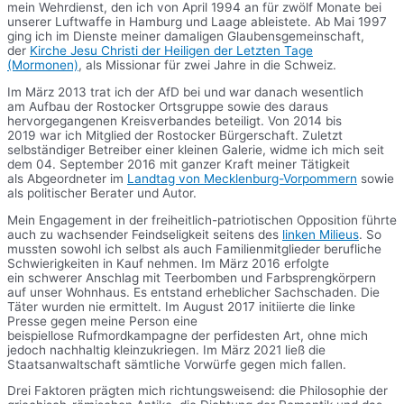
mein Wehrdienst, den ich von April 1994 an für zwölf Monate bei
unserer Luftwaffe in Hamburg und Laage ableistete. Ab Mai 1997
ging ich im Dienste meiner damaligen Glaubensgemeinschaft,
der
Kirche Jesu Christi der Heiligen der Letzten Tage
(Mormonen)
, als Missionar für zwei Jahre in die Schweiz.
Im März 2013 trat ich der AfD bei und war danach wesentlich
am Aufbau der Rostocker Ortsgruppe sowie des daraus
hervorgegangenen Kreisverbandes beteiligt. Von 2014 bis
2019 war ich Mitglied der Rostocker Bürgerschaft. Zuletzt
selbständiger Betreiber einer kleinen Galerie, widme ich mich seit
dem 04. September 2016 mit ganzer Kraft meiner Tätigkeit
als Abgeordneter im
Landtag von Mecklenburg-Vorpommern
sowie
als politischer Berater und Autor.
Mein Engagement in der freiheitlich-patriotischen Opposition führte
auch zu wachsender Feindseligkeit seitens des
linken Milieus
. So
mussten sowohl ich selbst als auch Familienmitglieder berufliche
Schwierigkeiten in Kauf nehmen. Im März 2016 erfolgte
ein schwerer Anschlag mit Teerbomben und Farbsprengkörpern
auf unser Wohnhaus. Es entstand erheblicher Sachschaden. Die
Täter wurden nie ermittelt. Im August 2017 initiierte die linke
Presse gegen meine Person eine
beispiellose Rufmordkampagne der perfidesten Art, ohne mich
jedoch nachhaltig kleinzukriegen. Im März 2021 ließ die
Staatsanwaltschaft sämtliche Vorwürfe gegen mich fallen.
Drei Faktoren prägten mich richtungsweisend: die Philosophie der