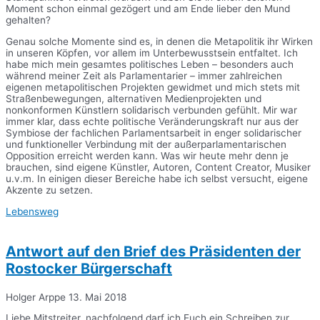
Moment schon einmal gezögert und am Ende lieber den Mund
gehalten?
Genau solche Momente sind es, in denen die Metapolitik ihr Wirken
in unseren Köpfen, vor allem im Unterbewusstsein entfaltet. Ich
habe mich mein gesamtes politisches Leben – besonders auch
während meiner Zeit als Parlamentarier – immer zahlreichen
eigenen metapolitischen Projekten gewidmet und mich stets mit
Straßenbewegungen, alternativen Medienprojekten und
nonkonformen Künstlern solidarisch verbunden gefühlt. Mir war
immer klar, dass echte politische Veränderungskraft nur aus der
Symbiose der fachlichen Parlamentsarbeit in enger solidarischer
und funktioneller Verbindung mit der außerparlamentarischen
Opposition erreicht werden kann. Was wir heute mehr denn je
brauchen, sind eigene Künstler, Autoren, Content Creator, Musiker
u.v.m. In einigen dieser Bereiche habe ich selbst versucht, eigene
Akzente zu setzen.
Lebensweg
Antwort auf den Brief des Präsidenten der
Rostocker Bürgerschaft
Holger Arppe
13. Mai 2018
Liebe Mitstreiter, nachfolgend darf ich Euch ein Schreiben zur