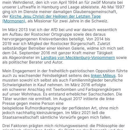
mein Wehrdienst, den ich von April 1994 an für zwölf Monate bei
unserer Luftwaffe in Hamburg und Laage ableistete. Ab Mai 1997
ging ich im Dienste meiner damaligen Glaubensgemeinschaft,
der
Kirche Jesu Christi der Heiligen der Letzten Tage
(Mormonen)
, als Missionar für zwei Jahre in die Schweiz.
Im März 2013 trat ich der AfD bei und war danach wesentlich
am Aufbau der Rostocker Ortsgruppe sowie des daraus
hervorgegangenen Kreisverbandes beteiligt. Von 2014 bis
2019 war ich Mitglied der Rostocker Bürgerschaft. Zuletzt
selbständiger Betreiber einer kleinen Galerie, widme ich mich seit
dem 04. September 2016 mit ganzer Kraft meiner Tätigkeit
als Abgeordneter im
Landtag von Mecklenburg-Vorpommern
sowie
als politischer Berater und Autor.
Mein Engagement in der freiheitlich-patriotischen Opposition führte
auch zu wachsender Feindseligkeit seitens des
linken Milieus
. So
mussten sowohl ich selbst als auch Familienmitglieder berufliche
Schwierigkeiten in Kauf nehmen. Im März 2016 erfolgte
ein schwerer Anschlag mit Teerbomben und Farbsprengkörpern
auf unser Wohnhaus. Es entstand erheblicher Sachschaden. Die
Täter wurden nie ermittelt. Im August 2017 initiierte die linke
Presse gegen meine Person eine
beispiellose Rufmordkampagne der perfidesten Art, ohne mich
jedoch nachhaltig kleinzukriegen. Im März 2021 ließ die
Staatsanwaltschaft sämtliche Vorwürfe gegen mich fallen.
Drei Faktoren prägten mich richtungsweisend: die Philosophie der