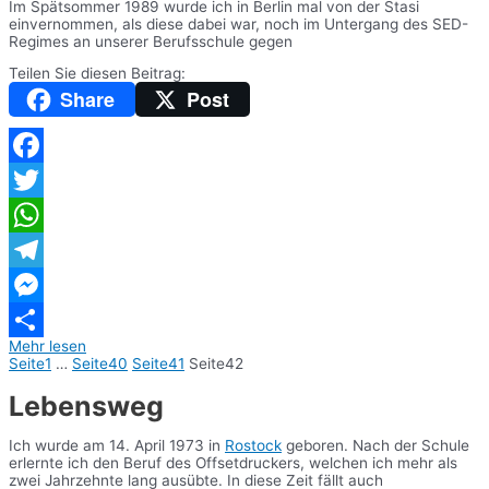
Im Spätsommer 1989 wurde ich in Berlin mal von der Stasi
einvernommen, als diese dabei war, noch im Untergang des SED-
Regimes an unserer Berufsschule gegen
Teilen Sie diesen Beitrag:
Share
Post
Facebook
Twitter
WhatsApp
Telegram
Messenger
Mehr lesen
Teilen
Seite
1
…
Seite
40
Seite
41
Seite
42
Lebensweg
Ich wurde am 14. April 1973 in
Rostock
geboren. Nach der Schule
erlernte ich den Beruf des Offsetdruckers, welchen ich mehr als
zwei Jahrzehnte lang ausübte. In diese Zeit fällt auch