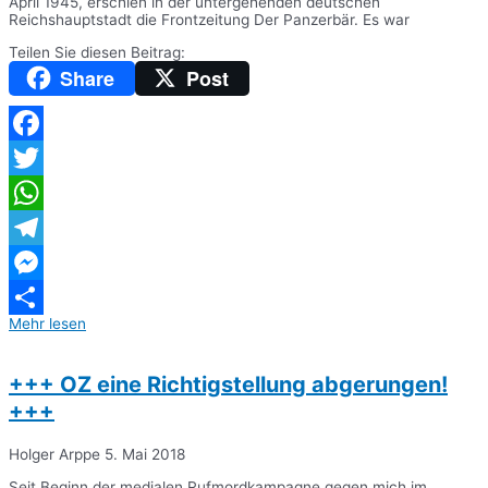
April 1945, erschien in der untergehenden deutschen
Reichshauptstadt die Frontzeitung Der Panzerbär. Es war
Teilen Sie diesen Beitrag:
Share
Post
Facebook
Twitter
WhatsApp
Telegram
Messenger
Mehr lesen
Teilen
+++ OZ eine Richtigstellung abgerungen!
+++
Holger Arppe
5. Mai 2018
Seit Beginn der medialen Rufmordkampagne gegen mich im