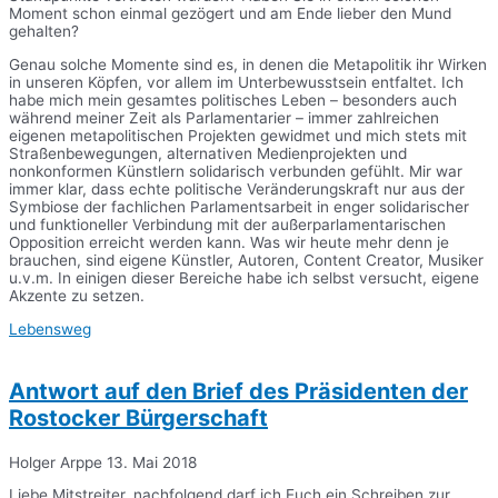
Moment schon einmal gezögert und am Ende lieber den Mund
gehalten?
Genau solche Momente sind es, in denen die Metapolitik ihr Wirken
in unseren Köpfen, vor allem im Unterbewusstsein entfaltet. Ich
habe mich mein gesamtes politisches Leben – besonders auch
während meiner Zeit als Parlamentarier – immer zahlreichen
eigenen metapolitischen Projekten gewidmet und mich stets mit
Straßenbewegungen, alternativen Medienprojekten und
nonkonformen Künstlern solidarisch verbunden gefühlt. Mir war
immer klar, dass echte politische Veränderungskraft nur aus der
Symbiose der fachlichen Parlamentsarbeit in enger solidarischer
und funktioneller Verbindung mit der außerparlamentarischen
Opposition erreicht werden kann. Was wir heute mehr denn je
brauchen, sind eigene Künstler, Autoren, Content Creator, Musiker
u.v.m. In einigen dieser Bereiche habe ich selbst versucht, eigene
Akzente zu setzen.
Lebensweg
Antwort auf den Brief des Präsidenten der
Rostocker Bürgerschaft
Holger Arppe
13. Mai 2018
Liebe Mitstreiter, nachfolgend darf ich Euch ein Schreiben zur