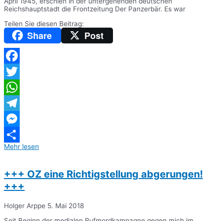
April 1945, erschien in der untergehenden deutschen
Reichshauptstadt die Frontzeitung Der Panzerbär. Es war
Teilen Sie diesen Beitrag:
Share
Post
Facebook
Twitter
WhatsApp
Telegram
Messenger
Mehr lesen
Teilen
+++ OZ eine Richtigstellung abgerungen!
+++
Holger Arppe
5. Mai 2018
Seit Beginn der medialen Rufmordkampagne gegen mich im