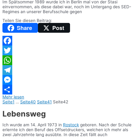
Im Spätsommer 1989 wurde ich in Berlin mal von der Stasi
einvernommen, als diese dabei war, noch im Untergang des SED-
Regimes an unserer Berufsschule gegen
Teilen Sie diesen Beitrag:
Share
Post
Facebook
Twitter
WhatsApp
Telegram
Messenger
Mehr lesen
Teilen
Seite
1
…
Seite
40
Seite
41
Seite
42
Lebensweg
Ich wurde am 14. April 1973 in
Rostock
geboren. Nach der Schule
erlernte ich den Beruf des Offsetdruckers, welchen ich mehr als
zwei Jahrzehnte lang ausübte. In diese Zeit fällt auch