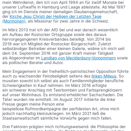
mein Wehrdienst, den ich von April 1994 an für zwölf Monate bei
unserer Luftwaffe in Hamburg und Laage ableistete. Ab Mai 1997
ging ich im Dienste meiner damaligen Glaubensgemeinschaft,
der
Kirche Jesu Christi der Heiligen der Letzten Tage
(Mormonen)
, als Missionar für zwei Jahre in die Schweiz.
Im März 2013 trat ich der AfD bei und war danach wesentlich
am Aufbau der Rostocker Ortsgruppe sowie des daraus
hervorgegangenen Kreisverbandes beteiligt. Von 2014 bis
2019 war ich Mitglied der Rostocker Bürgerschaft. Zuletzt
selbständiger Betreiber einer kleinen Galerie, widme ich mich seit
dem 04. September 2016 mit ganzer Kraft meiner Tätigkeit
als Abgeordneter im
Landtag von Mecklenburg-Vorpommern
sowie
als politischer Berater und Autor.
Mein Engagement in der freiheitlich-patriotischen Opposition führte
auch zu wachsender Feindseligkeit seitens des
linken Milieus
. So
mussten sowohl ich selbst als auch Familienmitglieder berufliche
Schwierigkeiten in Kauf nehmen. Im März 2016 erfolgte
ein schwerer Anschlag mit Teerbomben und Farbsprengkörpern
auf unser Wohnhaus. Es entstand erheblicher Sachschaden. Die
Täter wurden nie ermittelt. Im August 2017 initiierte die linke
Presse gegen meine Person eine
beispiellose Rufmordkampagne der perfidesten Art, ohne mich
jedoch nachhaltig kleinzukriegen. Im März 2021 ließ die
Staatsanwaltschaft sämtliche Vorwürfe gegen mich fallen.
Drei Faktoren prägten mich richtungsweisend: die Philosophie der