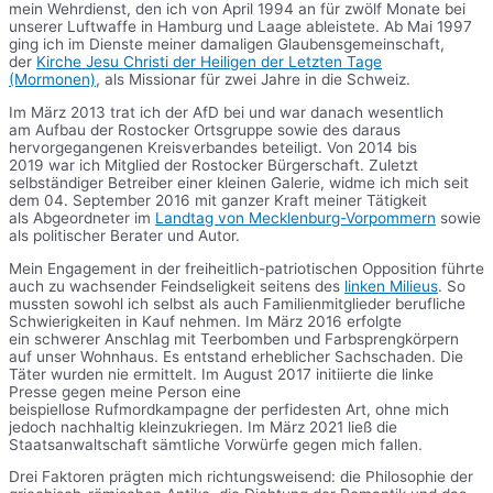
mein Wehrdienst, den ich von April 1994 an für zwölf Monate bei
unserer Luftwaffe in Hamburg und Laage ableistete. Ab Mai 1997
ging ich im Dienste meiner damaligen Glaubensgemeinschaft,
der
Kirche Jesu Christi der Heiligen der Letzten Tage
(Mormonen)
, als Missionar für zwei Jahre in die Schweiz.
Im März 2013 trat ich der AfD bei und war danach wesentlich
am Aufbau der Rostocker Ortsgruppe sowie des daraus
hervorgegangenen Kreisverbandes beteiligt. Von 2014 bis
2019 war ich Mitglied der Rostocker Bürgerschaft. Zuletzt
selbständiger Betreiber einer kleinen Galerie, widme ich mich seit
dem 04. September 2016 mit ganzer Kraft meiner Tätigkeit
als Abgeordneter im
Landtag von Mecklenburg-Vorpommern
sowie
als politischer Berater und Autor.
Mein Engagement in der freiheitlich-patriotischen Opposition führte
auch zu wachsender Feindseligkeit seitens des
linken Milieus
. So
mussten sowohl ich selbst als auch Familienmitglieder berufliche
Schwierigkeiten in Kauf nehmen. Im März 2016 erfolgte
ein schwerer Anschlag mit Teerbomben und Farbsprengkörpern
auf unser Wohnhaus. Es entstand erheblicher Sachschaden. Die
Täter wurden nie ermittelt. Im August 2017 initiierte die linke
Presse gegen meine Person eine
beispiellose Rufmordkampagne der perfidesten Art, ohne mich
jedoch nachhaltig kleinzukriegen. Im März 2021 ließ die
Staatsanwaltschaft sämtliche Vorwürfe gegen mich fallen.
Drei Faktoren prägten mich richtungsweisend: die Philosophie der