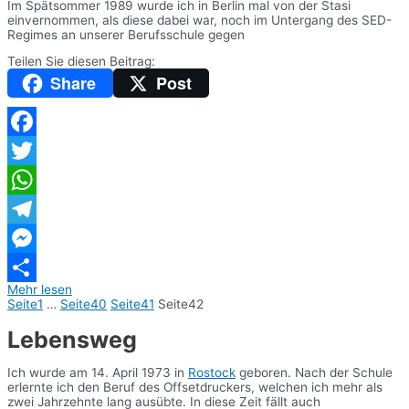
Im Spätsommer 1989 wurde ich in Berlin mal von der Stasi
einvernommen, als diese dabei war, noch im Untergang des SED-
Regimes an unserer Berufsschule gegen
Teilen Sie diesen Beitrag:
Share
Post
Facebook
Twitter
WhatsApp
Telegram
Messenger
Mehr lesen
Teilen
Seite
1
…
Seite
40
Seite
41
Seite
42
Lebensweg
Ich wurde am 14. April 1973 in
Rostock
geboren. Nach der Schule
erlernte ich den Beruf des Offsetdruckers, welchen ich mehr als
zwei Jahrzehnte lang ausübte. In diese Zeit fällt auch