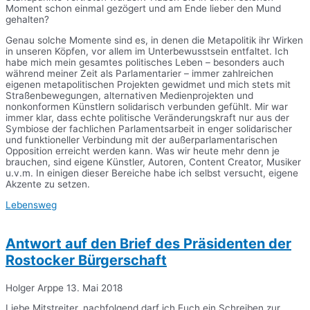
Moment schon einmal gezögert und am Ende lieber den Mund
gehalten?
Genau solche Momente sind es, in denen die Metapolitik ihr Wirken
in unseren Köpfen, vor allem im Unterbewusstsein entfaltet. Ich
habe mich mein gesamtes politisches Leben – besonders auch
während meiner Zeit als Parlamentarier – immer zahlreichen
eigenen metapolitischen Projekten gewidmet und mich stets mit
Straßenbewegungen, alternativen Medienprojekten und
nonkonformen Künstlern solidarisch verbunden gefühlt. Mir war
immer klar, dass echte politische Veränderungskraft nur aus der
Symbiose der fachlichen Parlamentsarbeit in enger solidarischer
und funktioneller Verbindung mit der außerparlamentarischen
Opposition erreicht werden kann. Was wir heute mehr denn je
brauchen, sind eigene Künstler, Autoren, Content Creator, Musiker
u.v.m. In einigen dieser Bereiche habe ich selbst versucht, eigene
Akzente zu setzen.
Lebensweg
Antwort auf den Brief des Präsidenten der
Rostocker Bürgerschaft
Holger Arppe
13. Mai 2018
Liebe Mitstreiter, nachfolgend darf ich Euch ein Schreiben zur