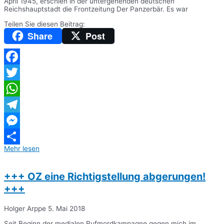
April 1945, erschien in der untergehenden deutschen
Reichshauptstadt die Frontzeitung Der Panzerbär. Es war
Teilen Sie diesen Beitrag:
Share
Post
Facebook
Twitter
WhatsApp
Telegram
Messenger
Mehr lesen
Teilen
+++ OZ eine Richtigstellung abgerungen!
+++
Holger Arppe
5. Mai 2018
Seit Beginn der medialen Rufmordkampagne gegen mich im