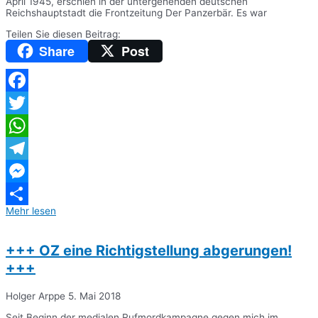
April 1945, erschien in der untergehenden deutschen
Reichshauptstadt die Frontzeitung Der Panzerbär. Es war
Teilen Sie diesen Beitrag:
Share
Post
Facebook
Twitter
WhatsApp
Telegram
Messenger
Mehr lesen
Teilen
+++ OZ eine Richtigstellung abgerungen!
+++
Holger Arppe
5. Mai 2018
Seit Beginn der medialen Rufmordkampagne gegen mich im