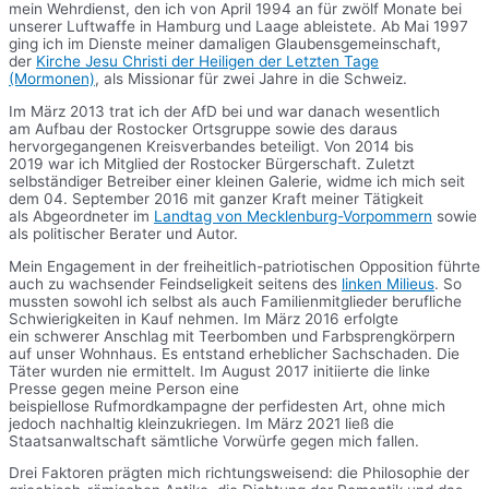
mein Wehrdienst, den ich von April 1994 an für zwölf Monate bei
unserer Luftwaffe in Hamburg und Laage ableistete. Ab Mai 1997
ging ich im Dienste meiner damaligen Glaubensgemeinschaft,
der
Kirche Jesu Christi der Heiligen der Letzten Tage
(Mormonen)
, als Missionar für zwei Jahre in die Schweiz.
Im März 2013 trat ich der AfD bei und war danach wesentlich
am Aufbau der Rostocker Ortsgruppe sowie des daraus
hervorgegangenen Kreisverbandes beteiligt. Von 2014 bis
2019 war ich Mitglied der Rostocker Bürgerschaft. Zuletzt
selbständiger Betreiber einer kleinen Galerie, widme ich mich seit
dem 04. September 2016 mit ganzer Kraft meiner Tätigkeit
als Abgeordneter im
Landtag von Mecklenburg-Vorpommern
sowie
als politischer Berater und Autor.
Mein Engagement in der freiheitlich-patriotischen Opposition führte
auch zu wachsender Feindseligkeit seitens des
linken Milieus
. So
mussten sowohl ich selbst als auch Familienmitglieder berufliche
Schwierigkeiten in Kauf nehmen. Im März 2016 erfolgte
ein schwerer Anschlag mit Teerbomben und Farbsprengkörpern
auf unser Wohnhaus. Es entstand erheblicher Sachschaden. Die
Täter wurden nie ermittelt. Im August 2017 initiierte die linke
Presse gegen meine Person eine
beispiellose Rufmordkampagne der perfidesten Art, ohne mich
jedoch nachhaltig kleinzukriegen. Im März 2021 ließ die
Staatsanwaltschaft sämtliche Vorwürfe gegen mich fallen.
Drei Faktoren prägten mich richtungsweisend: die Philosophie der