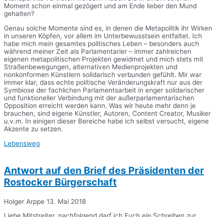
Moment schon einmal gezögert und am Ende lieber den Mund
gehalten?
Genau solche Momente sind es, in denen die Metapolitik ihr Wirken
in unseren Köpfen, vor allem im Unterbewusstsein entfaltet. Ich
habe mich mein gesamtes politisches Leben – besonders auch
während meiner Zeit als Parlamentarier – immer zahlreichen
eigenen metapolitischen Projekten gewidmet und mich stets mit
Straßenbewegungen, alternativen Medienprojekten und
nonkonformen Künstlern solidarisch verbunden gefühlt. Mir war
immer klar, dass echte politische Veränderungskraft nur aus der
Symbiose der fachlichen Parlamentsarbeit in enger solidarischer
und funktioneller Verbindung mit der außerparlamentarischen
Opposition erreicht werden kann. Was wir heute mehr denn je
brauchen, sind eigene Künstler, Autoren, Content Creator, Musiker
u.v.m. In einigen dieser Bereiche habe ich selbst versucht, eigene
Akzente zu setzen.
Lebensweg
Antwort auf den Brief des Präsidenten der
Rostocker Bürgerschaft
Holger Arppe
13. Mai 2018
Liebe Mitstreiter, nachfolgend darf ich Euch ein Schreiben zur