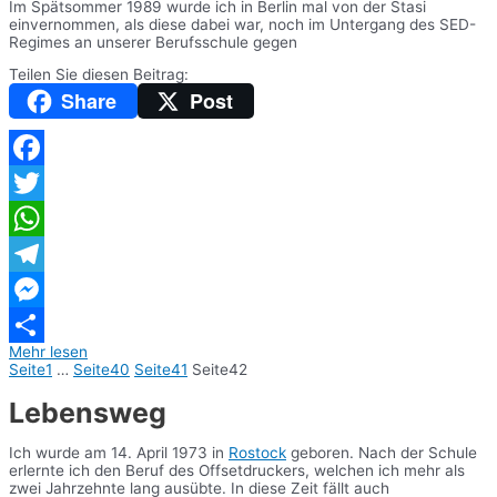
Im Spätsommer 1989 wurde ich in Berlin mal von der Stasi
einvernommen, als diese dabei war, noch im Untergang des SED-
Regimes an unserer Berufsschule gegen
Teilen Sie diesen Beitrag:
Share
Post
Facebook
Twitter
WhatsApp
Telegram
Messenger
Mehr lesen
Teilen
Seite
1
…
Seite
40
Seite
41
Seite
42
Lebensweg
Ich wurde am 14. April 1973 in
Rostock
geboren. Nach der Schule
erlernte ich den Beruf des Offsetdruckers, welchen ich mehr als
zwei Jahrzehnte lang ausübte. In diese Zeit fällt auch