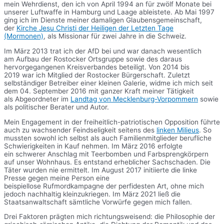
mein Wehrdienst, den ich von April 1994 an für zwölf Monate bei
unserer Luftwaffe in Hamburg und Laage ableistete. Ab Mai 1997
ging ich im Dienste meiner damaligen Glaubensgemeinschaft,
der
Kirche Jesu Christi der Heiligen der Letzten Tage
(Mormonen)
, als Missionar für zwei Jahre in die Schweiz.
Im März 2013 trat ich der AfD bei und war danach wesentlich
am Aufbau der Rostocker Ortsgruppe sowie des daraus
hervorgegangenen Kreisverbandes beteiligt. Von 2014 bis
2019 war ich Mitglied der Rostocker Bürgerschaft. Zuletzt
selbständiger Betreiber einer kleinen Galerie, widme ich mich seit
dem 04. September 2016 mit ganzer Kraft meiner Tätigkeit
als Abgeordneter im
Landtag von Mecklenburg-Vorpommern
sowie
als politischer Berater und Autor.
Mein Engagement in der freiheitlich-patriotischen Opposition führte
auch zu wachsender Feindseligkeit seitens des
linken Milieus
. So
mussten sowohl ich selbst als auch Familienmitglieder berufliche
Schwierigkeiten in Kauf nehmen. Im März 2016 erfolgte
ein schwerer Anschlag mit Teerbomben und Farbsprengkörpern
auf unser Wohnhaus. Es entstand erheblicher Sachschaden. Die
Täter wurden nie ermittelt. Im August 2017 initiierte die linke
Presse gegen meine Person eine
beispiellose Rufmordkampagne der perfidesten Art, ohne mich
jedoch nachhaltig kleinzukriegen. Im März 2021 ließ die
Staatsanwaltschaft sämtliche Vorwürfe gegen mich fallen.
Drei Faktoren prägten mich richtungsweisend: die Philosophie der