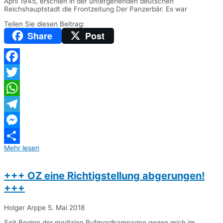
April 1945, erschien in der untergehenden deutschen
Reichshauptstadt die Frontzeitung Der Panzerbär. Es war
Teilen Sie diesen Beitrag:
Share
Post
Facebook
Twitter
WhatsApp
Telegram
Messenger
Mehr lesen
Teilen
+++ OZ eine Richtigstellung abgerungen!
+++
Holger Arppe
5. Mai 2018
Seit Beginn der medialen Rufmordkampagne gegen mich im