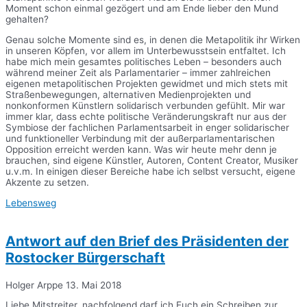
Moment schon einmal gezögert und am Ende lieber den Mund
gehalten?
Genau solche Momente sind es, in denen die Metapolitik ihr Wirken
in unseren Köpfen, vor allem im Unterbewusstsein entfaltet. Ich
habe mich mein gesamtes politisches Leben – besonders auch
während meiner Zeit als Parlamentarier – immer zahlreichen
eigenen metapolitischen Projekten gewidmet und mich stets mit
Straßenbewegungen, alternativen Medienprojekten und
nonkonformen Künstlern solidarisch verbunden gefühlt. Mir war
immer klar, dass echte politische Veränderungskraft nur aus der
Symbiose der fachlichen Parlamentsarbeit in enger solidarischer
und funktioneller Verbindung mit der außerparlamentarischen
Opposition erreicht werden kann. Was wir heute mehr denn je
brauchen, sind eigene Künstler, Autoren, Content Creator, Musiker
u.v.m. In einigen dieser Bereiche habe ich selbst versucht, eigene
Akzente zu setzen.
Lebensweg
Antwort auf den Brief des Präsidenten der
Rostocker Bürgerschaft
Holger Arppe
13. Mai 2018
Liebe Mitstreiter, nachfolgend darf ich Euch ein Schreiben zur