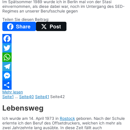
Im Spätsommer 1989 wurde ich in Berlin mal von der Stasi
einvernommen, als diese dabei war, noch im Untergang des SED-
Regimes an unserer Berufsschule gegen
Teilen Sie diesen Beitrag:
Share
Post
Facebook
Twitter
WhatsApp
Telegram
Messenger
Mehr lesen
Teilen
Seite
1
…
Seite
40
Seite
41
Seite
42
Lebensweg
Ich wurde am 14. April 1973 in
Rostock
geboren. Nach der Schule
erlernte ich den Beruf des Offsetdruckers, welchen ich mehr als
zwei Jahrzehnte lang ausübte. In diese Zeit fällt auch