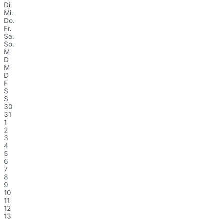
Di.
Mi.
Do.
Fr.
Sa.
So.
M
D
M
D
F
S
S
30
31
1
2
3
4
5
6
7
8
9
10
11
12
13