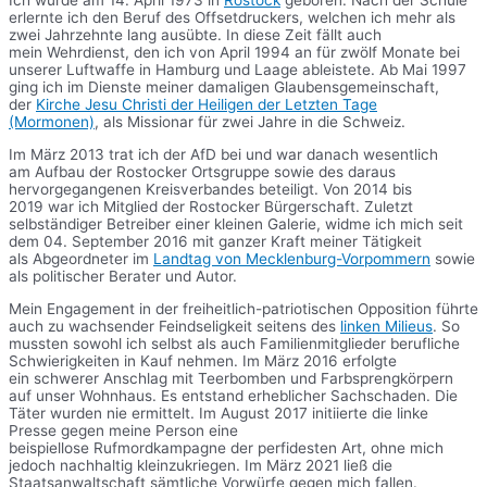
Ich wurde am 14. April 1973 in
Rostock
geboren. Nach der Schule
erlernte ich den Beruf des Offsetdruckers, welchen ich mehr als
zwei Jahrzehnte lang ausübte. In diese Zeit fällt auch
mein Wehrdienst, den ich von April 1994 an für zwölf Monate bei
unserer Luftwaffe in Hamburg und Laage ableistete. Ab Mai 1997
ging ich im Dienste meiner damaligen Glaubensgemeinschaft,
der
Kirche Jesu Christi der Heiligen der Letzten Tage
(Mormonen)
, als Missionar für zwei Jahre in die Schweiz.
Im März 2013 trat ich der AfD bei und war danach wesentlich
am Aufbau der Rostocker Ortsgruppe sowie des daraus
hervorgegangenen Kreisverbandes beteiligt. Von 2014 bis
2019 war ich Mitglied der Rostocker Bürgerschaft. Zuletzt
selbständiger Betreiber einer kleinen Galerie, widme ich mich seit
dem 04. September 2016 mit ganzer Kraft meiner Tätigkeit
als Abgeordneter im
Landtag von Mecklenburg-Vorpommern
sowie
als politischer Berater und Autor.
Mein Engagement in der freiheitlich-patriotischen Opposition führte
auch zu wachsender Feindseligkeit seitens des
linken Milieus
. So
mussten sowohl ich selbst als auch Familienmitglieder berufliche
Schwierigkeiten in Kauf nehmen. Im März 2016 erfolgte
ein schwerer Anschlag mit Teerbomben und Farbsprengkörpern
auf unser Wohnhaus. Es entstand erheblicher Sachschaden. Die
Täter wurden nie ermittelt. Im August 2017 initiierte die linke
Presse gegen meine Person eine
beispiellose Rufmordkampagne der perfidesten Art, ohne mich
jedoch nachhaltig kleinzukriegen. Im März 2021 ließ die
Staatsanwaltschaft sämtliche Vorwürfe gegen mich fallen.