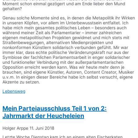
Moment schon einmal gezögert und am Ende lieber den Mund
gehalten?
Genau solche Momente sind es, in denen die Metapolitik ihr Wirken
in unseren Köpfen, vor allem im Unterbewusstsein entfaltet. Ich
habe mich mein gesamtes politisches Leben – besonders auch
während meiner Zeit als Parlamentarier – immer zahlreichen
eigenen metapolitischen Projekten gewidmet und mich stets mit
Straßenbewegungen, alternativen Medienprojekten und
nonkonformen Künstlern solidarisch verbunden gefühlt. Mir war
immer klar, dass echte politische Veränderungskraft nur aus der
Symbiose der fachlichen Parlamentsarbeit in enger solidarischer
und funktioneller Verbindung mit der außerparlamentarischen
Opposition erreicht werden kann. Was wir heute mehr denn je
brauchen, sind eigene Künstler, Autoren, Content Creator, Musiker
u.v.m. In einigen dieser Bereiche habe ich selbst versucht, eigene
Akzente zu setzen.
Lebensweg
Mein Parteiausschluss Teil 1 von 2:
Jahrmarkt der Heucheleien
Holger Arppe
11. Juni 2018
Letzte Woche Dienstag kam ich an einem alten Fischerkaten