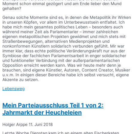
Moment schon einmal gezögert und am Ende lieber den Mund
gehalten?
Genau solche Momente sind es, in denen die Metapolitik ihr Wirken
in unseren Köpfen, vor allem im Unterbewusstsein entfaltet. Ich
habe mich mein gesamtes politisches Leben – besonders auch
während meiner Zeit als Parlamentarier – immer zahlreichen
eigenen metapolitischen Projekten gewidmet und mich stets mit
Straßenbewegungen, alternativen Medienprojekten und
nonkonformen Künstlern solidarisch verbunden gefühlt. Mir war
immer klar, dass echte politische Veränderungskraft nur aus der
Symbiose der fachlichen Parlamentsarbeit in enger solidarischer
und funktioneller Verbindung mit der außerparlamentarischen
Opposition erreicht werden kann. Was wir heute mehr denn je
brauchen, sind eigene Künstler, Autoren, Content Creator, Musiker
u.v.m. In einigen dieser Bereiche habe ich selbst versucht, eigene
Akzente zu setzen.
Lebensweg
Mein Parteiausschluss Teil 1 von 2:
Jahrmarkt der Heucheleien
Holger Arppe
11. Juni 2018
Letzte Woche Dienstag kam ich an einem alten Fischerkaten