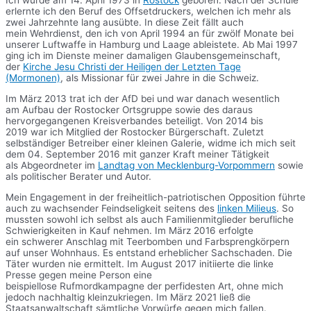
Ich wurde am 14. April 1973 in
Rostock
geboren. Nach der Schule
erlernte ich den Beruf des Offsetdruckers, welchen ich mehr als
zwei Jahrzehnte lang ausübte. In diese Zeit fällt auch
mein Wehrdienst, den ich von April 1994 an für zwölf Monate bei
unserer Luftwaffe in Hamburg und Laage ableistete. Ab Mai 1997
ging ich im Dienste meiner damaligen Glaubensgemeinschaft,
der
Kirche Jesu Christi der Heiligen der Letzten Tage
(Mormonen)
, als Missionar für zwei Jahre in die Schweiz.
Im März 2013 trat ich der AfD bei und war danach wesentlich
am Aufbau der Rostocker Ortsgruppe sowie des daraus
hervorgegangenen Kreisverbandes beteiligt. Von 2014 bis
2019 war ich Mitglied der Rostocker Bürgerschaft. Zuletzt
selbständiger Betreiber einer kleinen Galerie, widme ich mich seit
dem 04. September 2016 mit ganzer Kraft meiner Tätigkeit
als Abgeordneter im
Landtag von Mecklenburg-Vorpommern
sowie
als politischer Berater und Autor.
Mein Engagement in der freiheitlich-patriotischen Opposition führte
auch zu wachsender Feindseligkeit seitens des
linken Milieus
. So
mussten sowohl ich selbst als auch Familienmitglieder berufliche
Schwierigkeiten in Kauf nehmen. Im März 2016 erfolgte
ein schwerer Anschlag mit Teerbomben und Farbsprengkörpern
auf unser Wohnhaus. Es entstand erheblicher Sachschaden. Die
Täter wurden nie ermittelt. Im August 2017 initiierte die linke
Presse gegen meine Person eine
beispiellose Rufmordkampagne der perfidesten Art, ohne mich
jedoch nachhaltig kleinzukriegen. Im März 2021 ließ die
Staatsanwaltschaft sämtliche Vorwürfe gegen mich fallen.