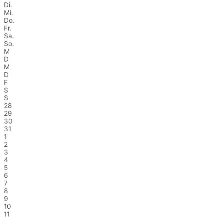
Di.
Mi.
Do.
Fr.
Sa.
So.
M
D
M
D
F
S
S
28
29
30
31
1
2
3
4
5
6
7
8
9
10
11