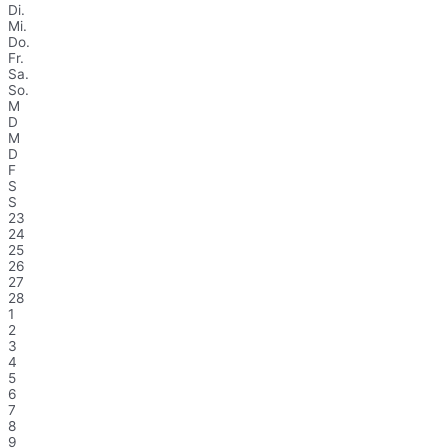
Di.
Mi.
Do.
Fr.
Sa.
So.
M
D
M
D
F
S
S
23
24
25
26
27
28
1
2
3
4
5
6
7
8
9