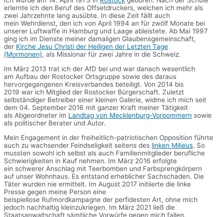
Ich wurde am 14. April 1973 in
Rostock
geboren. Nach der Schule
erlernte ich den Beruf des Offsetdruckers, welchen ich mehr als
zwei Jahrzehnte lang ausübte. In diese Zeit fällt auch
mein Wehrdienst, den ich von April 1994 an für zwölf Monate bei
unserer Luftwaffe in Hamburg und Laage ableistete. Ab Mai 1997
ging ich im Dienste meiner damaligen Glaubensgemeinschaft,
der
Kirche Jesu Christi der Heiligen der Letzten Tage
(Mormonen)
, als Missionar für zwei Jahre in die Schweiz.
Im März 2013 trat ich der AfD bei und war danach wesentlich
am Aufbau der Rostocker Ortsgruppe sowie des daraus
hervorgegangenen Kreisverbandes beteiligt. Von 2014 bis
2019 war ich Mitglied der Rostocker Bürgerschaft. Zuletzt
selbständiger Betreiber einer kleinen Galerie, widme ich mich seit
dem 04. September 2016 mit ganzer Kraft meiner Tätigkeit
als Abgeordneter im
Landtag von Mecklenburg-Vorpommern
sowie
als politischer Berater und Autor.
Mein Engagement in der freiheitlich-patriotischen Opposition führte
auch zu wachsender Feindseligkeit seitens des
linken Milieus
. So
mussten sowohl ich selbst als auch Familienmitglieder berufliche
Schwierigkeiten in Kauf nehmen. Im März 2016 erfolgte
ein schwerer Anschlag mit Teerbomben und Farbsprengkörpern
auf unser Wohnhaus. Es entstand erheblicher Sachschaden. Die
Täter wurden nie ermittelt. Im August 2017 initiierte die linke
Presse gegen meine Person eine
beispiellose Rufmordkampagne der perfidesten Art, ohne mich
jedoch nachhaltig kleinzukriegen. Im März 2021 ließ die
Staatsanwaltschaft sämtliche Vorwürfe gegen mich fallen.