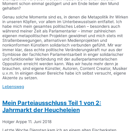
Moment schon einmal gezögert und am Ende lieber den Mund
gehalten?
Genau solche Momente sind es, in denen die Metapolitik ihr Wirken
in unseren Köpfen, vor allem im Unterbewusstsein entfaltet. Ich
habe mich mein gesamtes politisches Leben – besonders auch
während meiner Zeit als Parlamentarier – immer zahlreichen
eigenen metapolitischen Projekten gewidmet und mich stets mit
Straßenbewegungen, alternativen Medienprojekten und
nonkonformen Künstlern solidarisch verbunden gefühlt. Mir war
immer klar, dass echte politische Veränderungskraft nur aus der
Symbiose der fachlichen Parlamentsarbeit in enger solidarischer
und funktioneller Verbindung mit der außerparlamentarischen
Opposition erreicht werden kann. Was wir heute mehr denn je
brauchen, sind eigene Künstler, Autoren, Content Creator, Musiker
u.v.m. In einigen dieser Bereiche habe ich selbst versucht, eigene
Akzente zu setzen.
Lebensweg
Mein Parteiausschluss Teil 1 von 2:
Jahrmarkt der Heucheleien
Holger Arppe
11. Juni 2018
Letzte Woche Dienstag kam ich an einem alten Fischerkaten