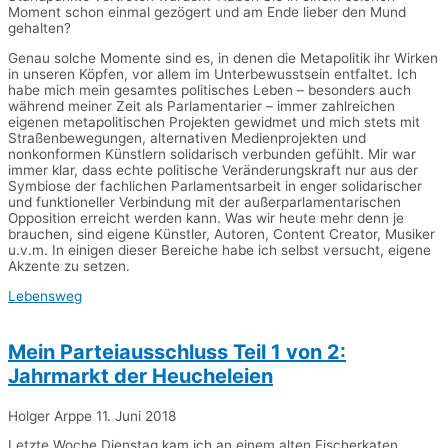
Moment schon einmal gezögert und am Ende lieber den Mund
gehalten?
Genau solche Momente sind es, in denen die Metapolitik ihr Wirken
in unseren Köpfen, vor allem im Unterbewusstsein entfaltet. Ich
habe mich mein gesamtes politisches Leben – besonders auch
während meiner Zeit als Parlamentarier – immer zahlreichen
eigenen metapolitischen Projekten gewidmet und mich stets mit
Straßenbewegungen, alternativen Medienprojekten und
nonkonformen Künstlern solidarisch verbunden gefühlt. Mir war
immer klar, dass echte politische Veränderungskraft nur aus der
Symbiose der fachlichen Parlamentsarbeit in enger solidarischer
und funktioneller Verbindung mit der außerparlamentarischen
Opposition erreicht werden kann. Was wir heute mehr denn je
brauchen, sind eigene Künstler, Autoren, Content Creator, Musiker
u.v.m. In einigen dieser Bereiche habe ich selbst versucht, eigene
Akzente zu setzen.
Lebensweg
Mein Parteiausschluss Teil 1 von 2:
Jahrmarkt der Heucheleien
Holger Arppe
11. Juni 2018
Letzte Woche Dienstag kam ich an einem alten Fischerkaten