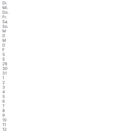
Di.
Mi.
Do.
Fr.
Sa.
So.
M
D
M
D
F
S
S
29
30
31
1
2
3
4
5
6
7
8
9
10
11
12