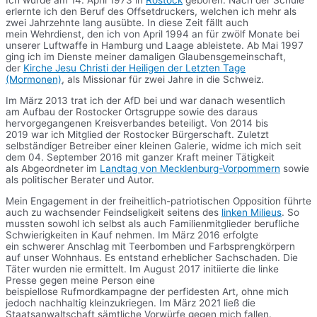
Ich wurde am 14. April 1973 in
Rostock
geboren. Nach der Schule
erlernte ich den Beruf des Offsetdruckers, welchen ich mehr als
zwei Jahrzehnte lang ausübte. In diese Zeit fällt auch
mein Wehrdienst, den ich von April 1994 an für zwölf Monate bei
unserer Luftwaffe in Hamburg und Laage ableistete. Ab Mai 1997
ging ich im Dienste meiner damaligen Glaubensgemeinschaft,
der
Kirche Jesu Christi der Heiligen der Letzten Tage
(Mormonen)
, als Missionar für zwei Jahre in die Schweiz.
Im März 2013 trat ich der AfD bei und war danach wesentlich
am Aufbau der Rostocker Ortsgruppe sowie des daraus
hervorgegangenen Kreisverbandes beteiligt. Von 2014 bis
2019 war ich Mitglied der Rostocker Bürgerschaft. Zuletzt
selbständiger Betreiber einer kleinen Galerie, widme ich mich seit
dem 04. September 2016 mit ganzer Kraft meiner Tätigkeit
als Abgeordneter im
Landtag von Mecklenburg-Vorpommern
sowie
als politischer Berater und Autor.
Mein Engagement in der freiheitlich-patriotischen Opposition führte
auch zu wachsender Feindseligkeit seitens des
linken Milieus
. So
mussten sowohl ich selbst als auch Familienmitglieder berufliche
Schwierigkeiten in Kauf nehmen. Im März 2016 erfolgte
ein schwerer Anschlag mit Teerbomben und Farbsprengkörpern
auf unser Wohnhaus. Es entstand erheblicher Sachschaden. Die
Täter wurden nie ermittelt. Im August 2017 initiierte die linke
Presse gegen meine Person eine
beispiellose Rufmordkampagne der perfidesten Art, ohne mich
jedoch nachhaltig kleinzukriegen. Im März 2021 ließ die
Staatsanwaltschaft sämtliche Vorwürfe gegen mich fallen.