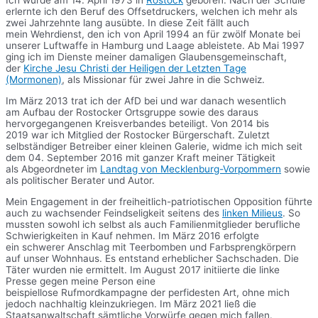
Ich wurde am 14. April 1973 in
Rostock
geboren. Nach der Schule
erlernte ich den Beruf des Offsetdruckers, welchen ich mehr als
zwei Jahrzehnte lang ausübte. In diese Zeit fällt auch
mein Wehrdienst, den ich von April 1994 an für zwölf Monate bei
unserer Luftwaffe in Hamburg und Laage ableistete. Ab Mai 1997
ging ich im Dienste meiner damaligen Glaubensgemeinschaft,
der
Kirche Jesu Christi der Heiligen der Letzten Tage
(Mormonen)
, als Missionar für zwei Jahre in die Schweiz.
Im März 2013 trat ich der AfD bei und war danach wesentlich
am Aufbau der Rostocker Ortsgruppe sowie des daraus
hervorgegangenen Kreisverbandes beteiligt. Von 2014 bis
2019 war ich Mitglied der Rostocker Bürgerschaft. Zuletzt
selbständiger Betreiber einer kleinen Galerie, widme ich mich seit
dem 04. September 2016 mit ganzer Kraft meiner Tätigkeit
als Abgeordneter im
Landtag von Mecklenburg-Vorpommern
sowie
als politischer Berater und Autor.
Mein Engagement in der freiheitlich-patriotischen Opposition führte
auch zu wachsender Feindseligkeit seitens des
linken Milieus
. So
mussten sowohl ich selbst als auch Familienmitglieder berufliche
Schwierigkeiten in Kauf nehmen. Im März 2016 erfolgte
ein schwerer Anschlag mit Teerbomben und Farbsprengkörpern
auf unser Wohnhaus. Es entstand erheblicher Sachschaden. Die
Täter wurden nie ermittelt. Im August 2017 initiierte die linke
Presse gegen meine Person eine
beispiellose Rufmordkampagne der perfidesten Art, ohne mich
jedoch nachhaltig kleinzukriegen. Im März 2021 ließ die
Staatsanwaltschaft sämtliche Vorwürfe gegen mich fallen.