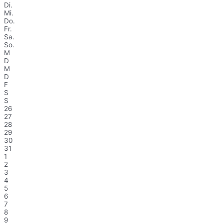
Di.
Mi.
Do.
Fr.
Sa.
So.
M
D
M
D
F
S
S
26
27
28
29
30
31
1
2
3
4
5
6
7
8
9