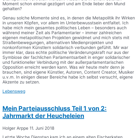
Moment schon einmal gezögert und am Ende lieber den Mund
gehalten?
Genau solche Momente sind es, in denen die Metapolitik ihr Wirken
in unseren Köpfen, vor allem im Unterbewusstsein entfaltet. Ich
habe mich mein gesamtes politisches Leben – besonders auch
während meiner Zeit als Parlamentarier – immer zahlreichen
eigenen metapolitischen Projekten gewidmet und mich stets mit
Straßenbewegungen, alternativen Medienprojekten und
nonkonformen Künstlern solidarisch verbunden gefühlt. Mir war
immer klar, dass echte politische Veränderungskraft nur aus der
Symbiose der fachlichen Parlamentsarbeit in enger solidarischer
und funktioneller Verbindung mit der außerparlamentarischen
Opposition erreicht werden kann. Was wir heute mehr denn je
brauchen, sind eigene Künstler, Autoren, Content Creator, Musiker
u.v.m. In einigen dieser Bereiche habe ich selbst versucht, eigene
Akzente zu setzen.
Lebensweg
Mein Parteiausschluss Teil 1 von 2:
Jahrmarkt der Heucheleien
Holger Arppe
11. Juni 2018
Letzte Woche Dienstag kam ich an einem alten Fischerkaten