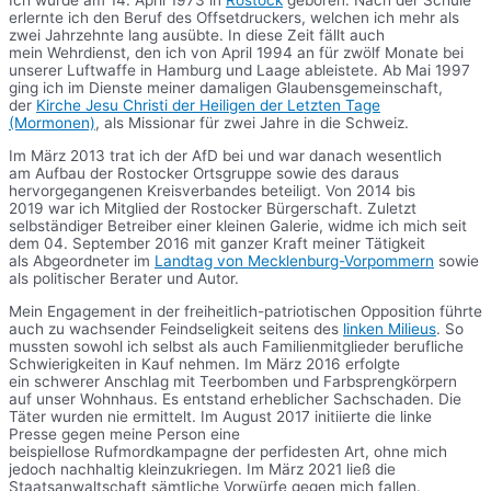
Ich wurde am 14. April 1973 in
Rostock
geboren. Nach der Schule
erlernte ich den Beruf des Offsetdruckers, welchen ich mehr als
zwei Jahrzehnte lang ausübte. In diese Zeit fällt auch
mein Wehrdienst, den ich von April 1994 an für zwölf Monate bei
unserer Luftwaffe in Hamburg und Laage ableistete. Ab Mai 1997
ging ich im Dienste meiner damaligen Glaubensgemeinschaft,
der
Kirche Jesu Christi der Heiligen der Letzten Tage
(Mormonen)
, als Missionar für zwei Jahre in die Schweiz.
Im März 2013 trat ich der AfD bei und war danach wesentlich
am Aufbau der Rostocker Ortsgruppe sowie des daraus
hervorgegangenen Kreisverbandes beteiligt. Von 2014 bis
2019 war ich Mitglied der Rostocker Bürgerschaft. Zuletzt
selbständiger Betreiber einer kleinen Galerie, widme ich mich seit
dem 04. September 2016 mit ganzer Kraft meiner Tätigkeit
als Abgeordneter im
Landtag von Mecklenburg-Vorpommern
sowie
als politischer Berater und Autor.
Mein Engagement in der freiheitlich-patriotischen Opposition führte
auch zu wachsender Feindseligkeit seitens des
linken Milieus
. So
mussten sowohl ich selbst als auch Familienmitglieder berufliche
Schwierigkeiten in Kauf nehmen. Im März 2016 erfolgte
ein schwerer Anschlag mit Teerbomben und Farbsprengkörpern
auf unser Wohnhaus. Es entstand erheblicher Sachschaden. Die
Täter wurden nie ermittelt. Im August 2017 initiierte die linke
Presse gegen meine Person eine
beispiellose Rufmordkampagne der perfidesten Art, ohne mich
jedoch nachhaltig kleinzukriegen. Im März 2021 ließ die
Staatsanwaltschaft sämtliche Vorwürfe gegen mich fallen.