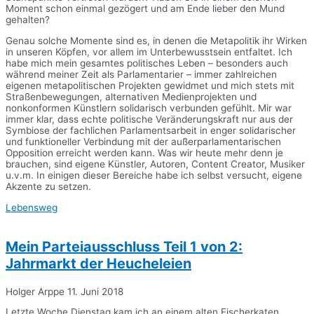
Moment schon einmal gezögert und am Ende lieber den Mund
gehalten?
Genau solche Momente sind es, in denen die Metapolitik ihr Wirken
in unseren Köpfen, vor allem im Unterbewusstsein entfaltet. Ich
habe mich mein gesamtes politisches Leben – besonders auch
während meiner Zeit als Parlamentarier – immer zahlreichen
eigenen metapolitischen Projekten gewidmet und mich stets mit
Straßenbewegungen, alternativen Medienprojekten und
nonkonformen Künstlern solidarisch verbunden gefühlt. Mir war
immer klar, dass echte politische Veränderungskraft nur aus der
Symbiose der fachlichen Parlamentsarbeit in enger solidarischer
und funktioneller Verbindung mit der außerparlamentarischen
Opposition erreicht werden kann. Was wir heute mehr denn je
brauchen, sind eigene Künstler, Autoren, Content Creator, Musiker
u.v.m. In einigen dieser Bereiche habe ich selbst versucht, eigene
Akzente zu setzen.
Lebensweg
Mein Parteiausschluss Teil 1 von 2:
Jahrmarkt der Heucheleien
Holger Arppe
11. Juni 2018
Letzte Woche Dienstag kam ich an einem alten Fischerkaten