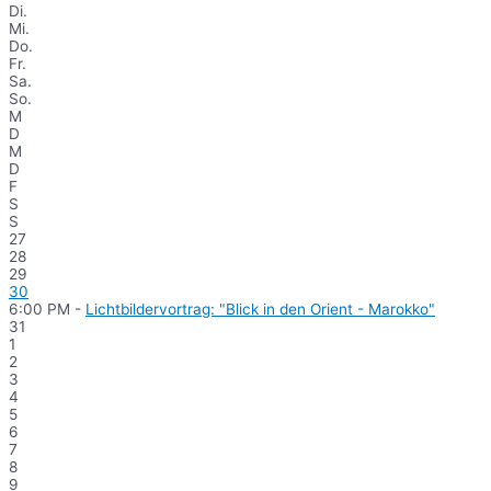
Di.
Mi.
Do.
Fr.
Sa.
So.
M
D
M
D
F
S
S
27
28
29
30
6:00 PM -
Lichtbildervortrag: "Blick in den Orient - Marokko"
31
1
2
3
4
5
6
7
8
9