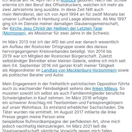
Ich wurde am 14. April 1973 in
Rostock
geboren. Nach der Schule
erlernte ich den Beruf des Offsetdruckers, welchen ich mehr als
zwei Jahrzehnte lang ausübte. In diese Zeit fällt auch
mein Wehrdienst, den ich von April 1994 an für zwölf Monate bei
unserer Luftwaffe in Hamburg und Laage ableistete. Ab Mai 1997
ging ich im Dienste meiner damaligen Glaubensgemeinschaft,
der
Kirche Jesu Christi der Heiligen der Letzten Tage
(Mormonen)
, als Missionar für zwei Jahre in die Schweiz.
Im März 2013 trat ich der AfD bei und war danach wesentlich
am Aufbau der Rostocker Ortsgruppe sowie des daraus
hervorgegangenen Kreisverbandes beteiligt. Von 2014 bis
2019 war ich Mitglied der Rostocker Bürgerschaft. Zuletzt
selbständiger Betreiber einer kleinen Galerie, widme ich mich seit
dem 04. September 2016 mit ganzer Kraft meiner Tätigkeit
als Abgeordneter im
Landtag von Mecklenburg-Vorpommern
sowie
als politischer Berater und Autor.
Mein Engagement in der freiheitlich-patriotischen Opposition führte
auch zu wachsender Feindseligkeit seitens des
linken Milieus
. So
mussten sowohl ich selbst als auch Familienmitglieder berufliche
Schwierigkeiten in Kauf nehmen. Im März 2016 erfolgte
ein schwerer Anschlag mit Teerbomben und Farbsprengkörpern
auf unser Wohnhaus. Es entstand erheblicher Sachschaden. Die
Täter wurden nie ermittelt. Im August 2017 initiierte die linke
Presse gegen meine Person eine
beispiellose Rufmordkampagne der perfidesten Art, ohne mich
jedoch nachhaltig kleinzukriegen. Im März 2021 ließ die
Staatsanwaltschaft sämtliche Vorwürfe gegen mich fallen.