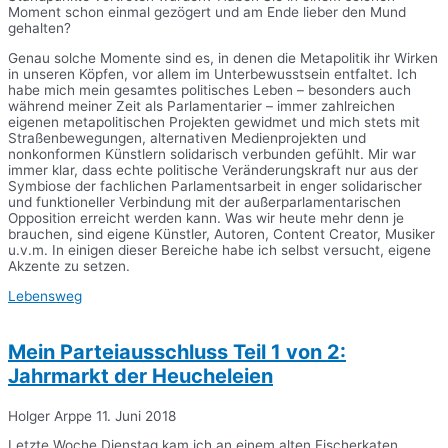
Moment schon einmal gezögert und am Ende lieber den Mund
gehalten?
Genau solche Momente sind es, in denen die Metapolitik ihr Wirken
in unseren Köpfen, vor allem im Unterbewusstsein entfaltet. Ich
habe mich mein gesamtes politisches Leben – besonders auch
während meiner Zeit als Parlamentarier – immer zahlreichen
eigenen metapolitischen Projekten gewidmet und mich stets mit
Straßenbewegungen, alternativen Medienprojekten und
nonkonformen Künstlern solidarisch verbunden gefühlt. Mir war
immer klar, dass echte politische Veränderungskraft nur aus der
Symbiose der fachlichen Parlamentsarbeit in enger solidarischer
und funktioneller Verbindung mit der außerparlamentarischen
Opposition erreicht werden kann. Was wir heute mehr denn je
brauchen, sind eigene Künstler, Autoren, Content Creator, Musiker
u.v.m. In einigen dieser Bereiche habe ich selbst versucht, eigene
Akzente zu setzen.
Lebensweg
Mein Parteiausschluss Teil 1 von 2:
Jahrmarkt der Heucheleien
Holger Arppe
11. Juni 2018
Letzte Woche Dienstag kam ich an einem alten Fischerkaten