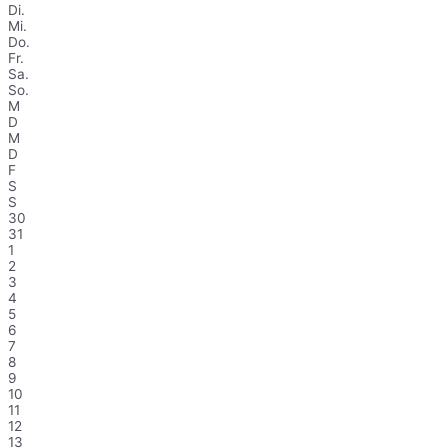
Di.
Mi.
Do.
Fr.
Sa.
So.
M
D
M
D
F
S
S
30
31
1
2
3
4
5
6
7
8
9
10
11
12
13