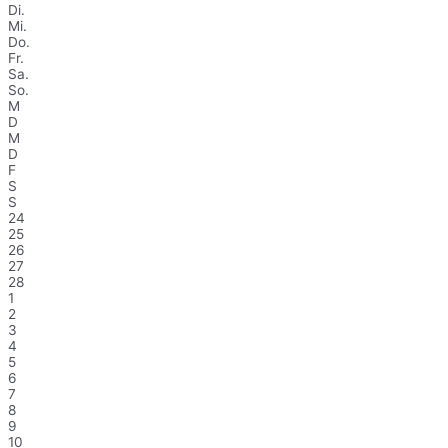
Di.
Mi.
Do.
Fr.
Sa.
So.
M
D
M
D
F
S
S
24
25
26
27
28
1
2
3
4
5
6
7
8
9
10