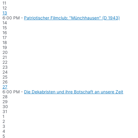
11
12
13
6:00 PM -
Patriotischer Filmclub: "Münchhausen" (D 1943)
14
15
16
17
18
19
20
21
22
23
24
25
26
27
6:00 PM -
Die Dekabristen und ihre Botschaft an unsere Zeit
28
29
30
31
1
2
3
4
5