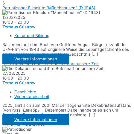
6
Patriotischer Filmclub: "Münchhausen" (D 1943)
13/03/2025
18:00 - 20:00
Torhaus Güstrow
Kultur und Bildung
Basierend auf dem Buch von Gottfried August Bürger erzählt der
UFA-Film von 1943 auf originelle Weise die Lebensgeschichte des
als "Lügenbaron" in das kollektive Gedächtnis [...]
Weitere Informationen
Die Dekabristen und ihre Botschaft an unsere Zeit
27/03/2025
18:00 - 20:00
Torhaus Güstrow
Geschichte
Widerstandsarbeit
2025 jährt sich zum 200. Mal der sogenannte Dekabristenaufstand
(von russ. Декабрь = Dezember) Dabei handelte es sich um
Revolutionäre, vor allem um liberal gesinnte, [...]
Weitere Informationen
Events on 13/03/2025