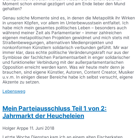
Moment schon einmal gezögert und am Ende lieber den Mund
gehalten?
Genau solche Momente sind es, in denen die Metapolitik ihr Wirken
in unseren Köpfen, vor allem im Unterbewusstsein entfaltet. Ich
habe mich mein gesamtes politisches Leben – besonders auch
während meiner Zeit als Parlamentarier – immer zahlreichen
eigenen metapolitischen Projekten gewidmet und mich stets mit
Straßenbewegungen, alternativen Medienprojekten und
nonkonformen Künstlern solidarisch verbunden gefühlt. Mir war
immer klar, dass echte politische Veränderungskraft nur aus der
Symbiose der fachlichen Parlamentsarbeit in enger solidarischer
und funktioneller Verbindung mit der außerparlamentarischen
Opposition erreicht werden kann. Was wir heute mehr denn je
brauchen, sind eigene Künstler, Autoren, Content Creator, Musiker
u.v.m. In einigen dieser Bereiche habe ich selbst versucht, eigene
Akzente zu setzen.
Lebensweg
Mein Parteiausschluss Teil 1 von 2:
Jahrmarkt der Heucheleien
Holger Arppe
11. Juni 2018
Letzte Woche Dienstag kam ich an einem alten Fischerkaten