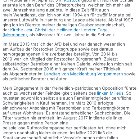
Ich wurde am 14. April 1973 in
Rostock
geboren. Nach der Schule
erlernte ich den Beruf des Offsetdruckers, welchen ich mehr als
zwei Jahrzehnte lang ausübte. In diese Zeit fällt auch
mein Wehrdienst, den ich von April 1994 an für zwölf Monate bei
unserer Luftwaffe in Hamburg und Laage ableistete. Ab Mai 1997
ging ich im Dienste meiner damaligen Glaubensgemeinschaft,
der
Kirche Jesu Christi der Heiligen der Letzten Tage
(Mormonen)
, als Missionar für zwei Jahre in die Schweiz.
Im März 2013 trat ich der AfD bei und war danach wesentlich
am Aufbau der Rostocker Ortsgruppe sowie des daraus
hervorgegangenen Kreisverbandes beteiligt. Von 2014 bis
2019 war ich Mitglied der Rostocker Bürgerschaft. Zuletzt
selbständiger Betreiber einer kleinen Galerie, widme ich mich seit
dem 04. September 2016 mit ganzer Kraft meiner Tätigkeit
als Abgeordneter im
Landtag von Mecklenburg-Vorpommern
sowie
als politischer Berater und Autor.
Mein Engagement in der freiheitlich-patriotischen Opposition führte
auch zu wachsender Feindseligkeit seitens des
linken Milieus
. So
mussten sowohl ich selbst als auch Familienmitglieder berufliche
Schwierigkeiten in Kauf nehmen. Im März 2016 erfolgte
ein schwerer Anschlag mit Teerbomben und Farbsprengkörpern
auf unser Wohnhaus. Es entstand erheblicher Sachschaden. Die
Täter wurden nie ermittelt. Im August 2017 initiierte die linke
Presse gegen meine Person eine
beispiellose Rufmordkampagne der perfidesten Art, ohne mich
jedoch nachhaltig kleinzukriegen. Im März 2021 ließ die
Staatsanwaltschaft sämtliche Vorwürfe gegen mich fallen.