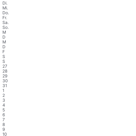
Di.
Mi.
Do.
Fr.
Sa.
So.
M
D
M
D
F
S
S
27
28
29
30
31
1
2
3
4
5
6
7
8
9
10