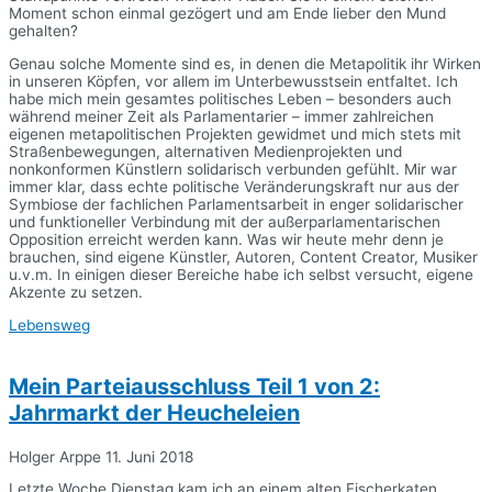
Moment schon einmal gezögert und am Ende lieber den Mund
gehalten?
Genau solche Momente sind es, in denen die Metapolitik ihr Wirken
in unseren Köpfen, vor allem im Unterbewusstsein entfaltet. Ich
habe mich mein gesamtes politisches Leben – besonders auch
während meiner Zeit als Parlamentarier – immer zahlreichen
eigenen metapolitischen Projekten gewidmet und mich stets mit
Straßenbewegungen, alternativen Medienprojekten und
nonkonformen Künstlern solidarisch verbunden gefühlt. Mir war
immer klar, dass echte politische Veränderungskraft nur aus der
Symbiose der fachlichen Parlamentsarbeit in enger solidarischer
und funktioneller Verbindung mit der außerparlamentarischen
Opposition erreicht werden kann. Was wir heute mehr denn je
brauchen, sind eigene Künstler, Autoren, Content Creator, Musiker
u.v.m. In einigen dieser Bereiche habe ich selbst versucht, eigene
Akzente zu setzen.
Lebensweg
Mein Parteiausschluss Teil 1 von 2:
Jahrmarkt der Heucheleien
Holger Arppe
11. Juni 2018
Letzte Woche Dienstag kam ich an einem alten Fischerkaten