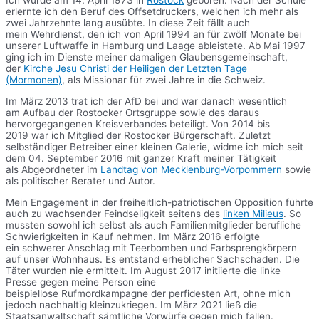
Ich wurde am 14. April 1973 in
Rostock
geboren. Nach der Schule
erlernte ich den Beruf des Offsetdruckers, welchen ich mehr als
zwei Jahrzehnte lang ausübte. In diese Zeit fällt auch
mein Wehrdienst, den ich von April 1994 an für zwölf Monate bei
unserer Luftwaffe in Hamburg und Laage ableistete. Ab Mai 1997
ging ich im Dienste meiner damaligen Glaubensgemeinschaft,
der
Kirche Jesu Christi der Heiligen der Letzten Tage
(Mormonen)
, als Missionar für zwei Jahre in die Schweiz.
Im März 2013 trat ich der AfD bei und war danach wesentlich
am Aufbau der Rostocker Ortsgruppe sowie des daraus
hervorgegangenen Kreisverbandes beteiligt. Von 2014 bis
2019 war ich Mitglied der Rostocker Bürgerschaft. Zuletzt
selbständiger Betreiber einer kleinen Galerie, widme ich mich seit
dem 04. September 2016 mit ganzer Kraft meiner Tätigkeit
als Abgeordneter im
Landtag von Mecklenburg-Vorpommern
sowie
als politischer Berater und Autor.
Mein Engagement in der freiheitlich-patriotischen Opposition führte
auch zu wachsender Feindseligkeit seitens des
linken Milieus
. So
mussten sowohl ich selbst als auch Familienmitglieder berufliche
Schwierigkeiten in Kauf nehmen. Im März 2016 erfolgte
ein schwerer Anschlag mit Teerbomben und Farbsprengkörpern
auf unser Wohnhaus. Es entstand erheblicher Sachschaden. Die
Täter wurden nie ermittelt. Im August 2017 initiierte die linke
Presse gegen meine Person eine
beispiellose Rufmordkampagne der perfidesten Art, ohne mich
jedoch nachhaltig kleinzukriegen. Im März 2021 ließ die
Staatsanwaltschaft sämtliche Vorwürfe gegen mich fallen.