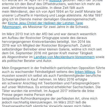
Ich wurde am 14. April 1973 in
Rostock
geboren. Nach der Schule
erlernte ich den Beruf des Offsetdruckers, welchen ich mehr als
zwei Jahrzehnte lang ausübte. In diese Zeit fällt auch
mein Wehrdienst, den ich von April 1994 an für zwölf Monate bei
unserer Luftwaffe in Hamburg und Laage ableistete. Ab Mai 1997
ging ich im Dienste meiner damaligen Glaubensgemeinschaft,
der
Kirche Jesu Christi der Heiligen der Letzten Tage
(Mormonen)
, als Missionar für zwei Jahre in die Schweiz.
Im März 2013 trat ich der AfD bei und war danach wesentlich
am Aufbau der Rostocker Ortsgruppe sowie des daraus
hervorgegangenen Kreisverbandes beteiligt. Von 2014 bis
2019 war ich Mitglied der Rostocker Bürgerschaft. Zuletzt
selbständiger Betreiber einer kleinen Galerie, widme ich mich seit
dem 04. September 2016 mit ganzer Kraft meiner Tätigkeit
als Abgeordneter im
Landtag von Mecklenburg-Vorpommern
sowie
als politischer Berater und Autor.
Mein Engagement in der freiheitlich-patriotischen Opposition führte
auch zu wachsender Feindseligkeit seitens des
linken Milieus
. So
mussten sowohl ich selbst als auch Familienmitglieder berufliche
Schwierigkeiten in Kauf nehmen. Im März 2016 erfolgte
ein schwerer Anschlag mit Teerbomben und Farbsprengkörpern
auf unser Wohnhaus. Es entstand erheblicher Sachschaden. Die
Täter wurden nie ermittelt. Im August 2017 initiierte die linke
Presse gegen meine Person eine
beispiellose Rufmordkampagne der perfidesten Art, ohne mich
jedoch nachhaltig kleinzukriegen. Im März 2021 ließ die
Staatsanwaltschaft sämtliche Vorwürfe gegen mich fallen.