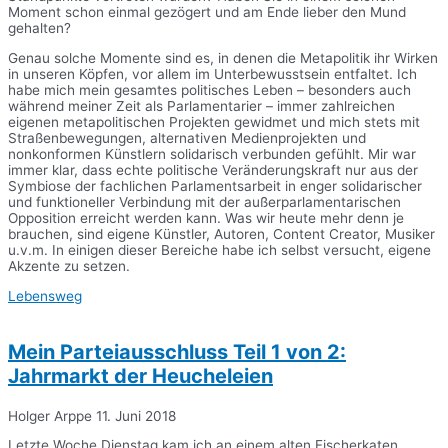
Moment schon einmal gezögert und am Ende lieber den Mund
gehalten?
Genau solche Momente sind es, in denen die Metapolitik ihr Wirken
in unseren Köpfen, vor allem im Unterbewusstsein entfaltet. Ich
habe mich mein gesamtes politisches Leben – besonders auch
während meiner Zeit als Parlamentarier – immer zahlreichen
eigenen metapolitischen Projekten gewidmet und mich stets mit
Straßenbewegungen, alternativen Medienprojekten und
nonkonformen Künstlern solidarisch verbunden gefühlt. Mir war
immer klar, dass echte politische Veränderungskraft nur aus der
Symbiose der fachlichen Parlamentsarbeit in enger solidarischer
und funktioneller Verbindung mit der außerparlamentarischen
Opposition erreicht werden kann. Was wir heute mehr denn je
brauchen, sind eigene Künstler, Autoren, Content Creator, Musiker
u.v.m. In einigen dieser Bereiche habe ich selbst versucht, eigene
Akzente zu setzen.
Lebensweg
Mein Parteiausschluss Teil 1 von 2:
Jahrmarkt der Heucheleien
Holger Arppe
11. Juni 2018
Letzte Woche Dienstag kam ich an einem alten Fischerkaten