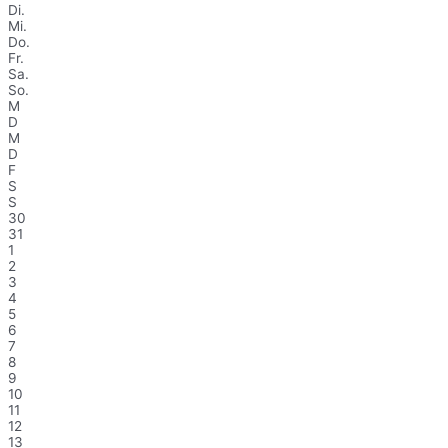
Di.
Mi.
Do.
Fr.
Sa.
So.
M
D
M
D
F
S
S
30
31
1
2
3
4
5
6
7
8
9
10
11
12
13