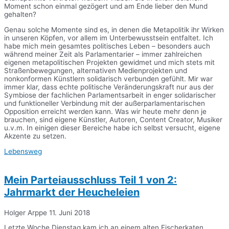
Moment schon einmal gezögert und am Ende lieber den Mund
gehalten?
Genau solche Momente sind es, in denen die Metapolitik ihr Wirken
in unseren Köpfen, vor allem im Unterbewusstsein entfaltet. Ich
habe mich mein gesamtes politisches Leben – besonders auch
während meiner Zeit als Parlamentarier – immer zahlreichen
eigenen metapolitischen Projekten gewidmet und mich stets mit
Straßenbewegungen, alternativen Medienprojekten und
nonkonformen Künstlern solidarisch verbunden gefühlt. Mir war
immer klar, dass echte politische Veränderungskraft nur aus der
Symbiose der fachlichen Parlamentsarbeit in enger solidarischer
und funktioneller Verbindung mit der außerparlamentarischen
Opposition erreicht werden kann. Was wir heute mehr denn je
brauchen, sind eigene Künstler, Autoren, Content Creator, Musiker
u.v.m. In einigen dieser Bereiche habe ich selbst versucht, eigene
Akzente zu setzen.
Lebensweg
Mein Parteiausschluss Teil 1 von 2:
Jahrmarkt der Heucheleien
Holger Arppe
11. Juni 2018
Letzte Woche Dienstag kam ich an einem alten Fischerkaten