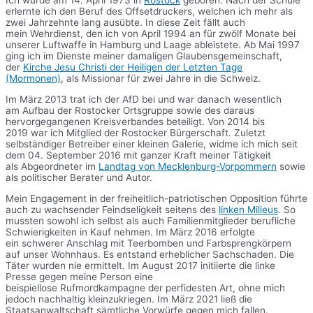
Ich wurde am 14. April 1973 in
Rostock
geboren. Nach der Schule
erlernte ich den Beruf des Offsetdruckers, welchen ich mehr als
zwei Jahrzehnte lang ausübte. In diese Zeit fällt auch
mein Wehrdienst, den ich von April 1994 an für zwölf Monate bei
unserer Luftwaffe in Hamburg und Laage ableistete. Ab Mai 1997
ging ich im Dienste meiner damaligen Glaubensgemeinschaft,
der
Kirche Jesu Christi der Heiligen der Letzten Tage
(Mormonen)
, als Missionar für zwei Jahre in die Schweiz.
Im März 2013 trat ich der AfD bei und war danach wesentlich
am Aufbau der Rostocker Ortsgruppe sowie des daraus
hervorgegangenen Kreisverbandes beteiligt. Von 2014 bis
2019 war ich Mitglied der Rostocker Bürgerschaft. Zuletzt
selbständiger Betreiber einer kleinen Galerie, widme ich mich seit
dem 04. September 2016 mit ganzer Kraft meiner Tätigkeit
als Abgeordneter im
Landtag von Mecklenburg-Vorpommern
sowie
als politischer Berater und Autor.
Mein Engagement in der freiheitlich-patriotischen Opposition führte
auch zu wachsender Feindseligkeit seitens des
linken Milieus
. So
mussten sowohl ich selbst als auch Familienmitglieder berufliche
Schwierigkeiten in Kauf nehmen. Im März 2016 erfolgte
ein schwerer Anschlag mit Teerbomben und Farbsprengkörpern
auf unser Wohnhaus. Es entstand erheblicher Sachschaden. Die
Täter wurden nie ermittelt. Im August 2017 initiierte die linke
Presse gegen meine Person eine
beispiellose Rufmordkampagne der perfidesten Art, ohne mich
jedoch nachhaltig kleinzukriegen. Im März 2021 ließ die
Staatsanwaltschaft sämtliche Vorwürfe gegen mich fallen.