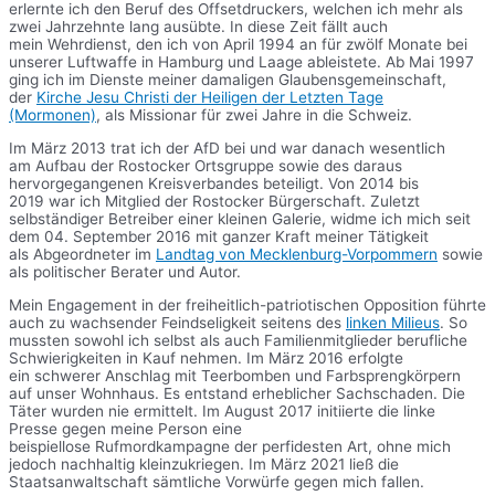
erlernte ich den Beruf des Offsetdruckers, welchen ich mehr als
zwei Jahrzehnte lang ausübte. In diese Zeit fällt auch
mein Wehrdienst, den ich von April 1994 an für zwölf Monate bei
unserer Luftwaffe in Hamburg und Laage ableistete. Ab Mai 1997
ging ich im Dienste meiner damaligen Glaubensgemeinschaft,
der
Kirche Jesu Christi der Heiligen der Letzten Tage
(Mormonen)
, als Missionar für zwei Jahre in die Schweiz.
Im März 2013 trat ich der AfD bei und war danach wesentlich
am Aufbau der Rostocker Ortsgruppe sowie des daraus
hervorgegangenen Kreisverbandes beteiligt. Von 2014 bis
2019 war ich Mitglied der Rostocker Bürgerschaft. Zuletzt
selbständiger Betreiber einer kleinen Galerie, widme ich mich seit
dem 04. September 2016 mit ganzer Kraft meiner Tätigkeit
als Abgeordneter im
Landtag von Mecklenburg-Vorpommern
sowie
als politischer Berater und Autor.
Mein Engagement in der freiheitlich-patriotischen Opposition führte
auch zu wachsender Feindseligkeit seitens des
linken Milieus
. So
mussten sowohl ich selbst als auch Familienmitglieder berufliche
Schwierigkeiten in Kauf nehmen. Im März 2016 erfolgte
ein schwerer Anschlag mit Teerbomben und Farbsprengkörpern
auf unser Wohnhaus. Es entstand erheblicher Sachschaden. Die
Täter wurden nie ermittelt. Im August 2017 initiierte die linke
Presse gegen meine Person eine
beispiellose Rufmordkampagne der perfidesten Art, ohne mich
jedoch nachhaltig kleinzukriegen. Im März 2021 ließ die
Staatsanwaltschaft sämtliche Vorwürfe gegen mich fallen.