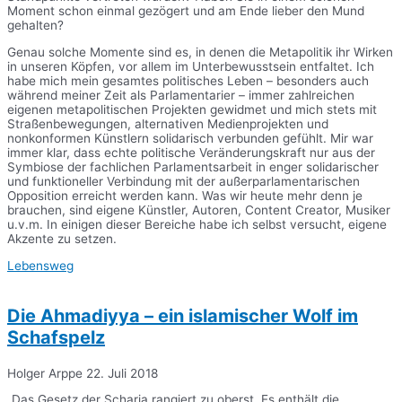
Moment schon einmal gezögert und am Ende lieber den Mund
gehalten?
Genau solche Momente sind es, in denen die Metapolitik ihr Wirken
in unseren Köpfen, vor allem im Unterbewusstsein entfaltet. Ich
habe mich mein gesamtes politisches Leben – besonders auch
während meiner Zeit als Parlamentarier – immer zahlreichen
eigenen metapolitischen Projekten gewidmet und mich stets mit
Straßenbewegungen, alternativen Medienprojekten und
nonkonformen Künstlern solidarisch verbunden gefühlt. Mir war
immer klar, dass echte politische Veränderungskraft nur aus der
Symbiose der fachlichen Parlamentsarbeit in enger solidarischer
und funktioneller Verbindung mit der außerparlamentarischen
Opposition erreicht werden kann. Was wir heute mehr denn je
brauchen, sind eigene Künstler, Autoren, Content Creator, Musiker
u.v.m. In einigen dieser Bereiche habe ich selbst versucht, eigene
Akzente zu setzen.
Lebensweg
Die Ahmadiyya – ein islamischer Wolf im
Schafspelz
Holger Arppe
22. Juli 2018
„Das Gesetz der Scharia rangiert zu oberst. Es enthält die