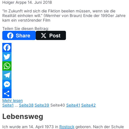
Holger Arppe
14. Juni 2018
“In Zukunft wird sich die Fiktion beeilen müssen, wenn sie die
Realität einholen will.” (Wernher von Braun) Ende der 1990er Jahre
kam ein verstörender Film
Teilen Sie diesen Beitrag:
Share
Post
Facebook
Twitter
WhatsApp
Telegram
Messenger
Mehr lesen
Teilen
Seite
1
…
Seite
38
Seite
39
Seite
40
Seite
41
Seite
42
Lebensweg
Ich wurde am 14. April 1973 in
Rostock
geboren. Nach der Schule