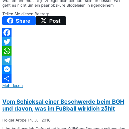
Wüstemann müsste jetzt eigentlich beendet sein. In dessen Fall
geht es nicht um ein paar obskure Blödeleien in irgendeinem
Teilen Sie diesen Beitrag:
Share
Post
Facebook
Twitter
WhatsApp
Telegram
Messenger
Mehr lesen
Teilen
Vom Schicksal einer Beschwerde beim BGH
und davon, was im Fußball wirklich zählt
Holger Arppe
14. Juli 2018
I. Im April war ich Opfer staatlicher Willkürmaßnahmen seitens des