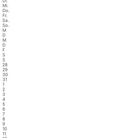
Di.
Mi.
Do.
Fr.
Sa.
So.
M
D
M
D
F
S
S
28
29
30
31
1
2
3
4
5
6
7
8
9
10
11