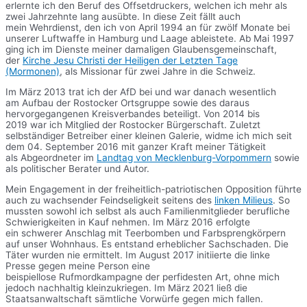
erlernte ich den Beruf des Offsetdruckers, welchen ich mehr als
zwei Jahrzehnte lang ausübte. In diese Zeit fällt auch
mein Wehrdienst, den ich von April 1994 an für zwölf Monate bei
unserer Luftwaffe in Hamburg und Laage ableistete. Ab Mai 1997
ging ich im Dienste meiner damaligen Glaubensgemeinschaft,
der
Kirche Jesu Christi der Heiligen der Letzten Tage
(Mormonen)
, als Missionar für zwei Jahre in die Schweiz.
Im März 2013 trat ich der AfD bei und war danach wesentlich
am Aufbau der Rostocker Ortsgruppe sowie des daraus
hervorgegangenen Kreisverbandes beteiligt. Von 2014 bis
2019 war ich Mitglied der Rostocker Bürgerschaft. Zuletzt
selbständiger Betreiber einer kleinen Galerie, widme ich mich seit
dem 04. September 2016 mit ganzer Kraft meiner Tätigkeit
als Abgeordneter im
Landtag von Mecklenburg-Vorpommern
sowie
als politischer Berater und Autor.
Mein Engagement in der freiheitlich-patriotischen Opposition führte
auch zu wachsender Feindseligkeit seitens des
linken Milieus
. So
mussten sowohl ich selbst als auch Familienmitglieder berufliche
Schwierigkeiten in Kauf nehmen. Im März 2016 erfolgte
ein schwerer Anschlag mit Teerbomben und Farbsprengkörpern
auf unser Wohnhaus. Es entstand erheblicher Sachschaden. Die
Täter wurden nie ermittelt. Im August 2017 initiierte die linke
Presse gegen meine Person eine
beispiellose Rufmordkampagne der perfidesten Art, ohne mich
jedoch nachhaltig kleinzukriegen. Im März 2021 ließ die
Staatsanwaltschaft sämtliche Vorwürfe gegen mich fallen.