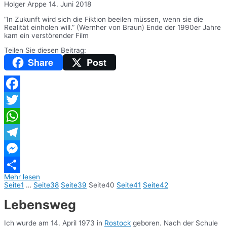
Holger Arppe
14. Juni 2018
“In Zukunft wird sich die Fiktion beeilen müssen, wenn sie die
Realität einholen will.” (Wernher von Braun) Ende der 1990er Jahre
kam ein verstörender Film
Teilen Sie diesen Beitrag:
Share
Post
Facebook
Twitter
WhatsApp
Telegram
Messenger
Mehr lesen
Teilen
Seite
1
…
Seite
38
Seite
39
Seite
40
Seite
41
Seite
42
Lebensweg
Ich wurde am 14. April 1973 in
Rostock
geboren. Nach der Schule