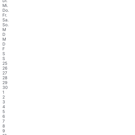
Di.
Mi.
Do.
Fr.
Sa.
So.
M
D
M
D
F
S
S
25
26
27
28
29
30
1
2
3
4
5
6
7
8
9