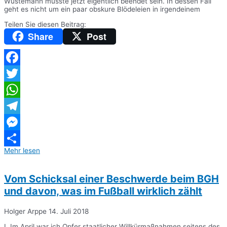
Wüstemann müsste jetzt eigentlich beendet sein. In dessen Fall
geht es nicht um ein paar obskure Blödeleien in irgendeinem
Teilen Sie diesen Beitrag:
Share
Post
Facebook
Twitter
WhatsApp
Telegram
Messenger
Mehr lesen
Teilen
Vom Schicksal einer Beschwerde beim BGH
und davon, was im Fußball wirklich zählt
Holger Arppe
14. Juli 2018
I. Im April war ich Opfer staatlicher Willkürmaßnahmen seitens des