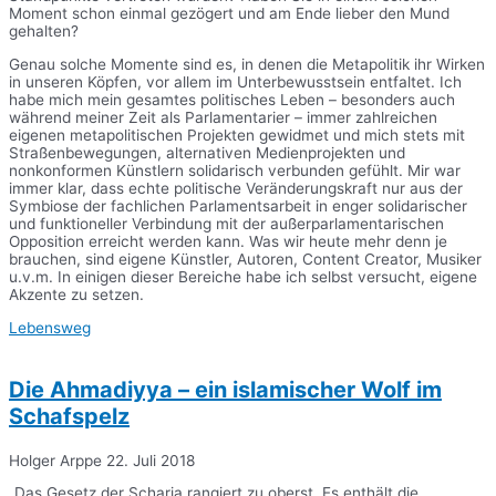
Moment schon einmal gezögert und am Ende lieber den Mund
gehalten?
Genau solche Momente sind es, in denen die Metapolitik ihr Wirken
in unseren Köpfen, vor allem im Unterbewusstsein entfaltet. Ich
habe mich mein gesamtes politisches Leben – besonders auch
während meiner Zeit als Parlamentarier – immer zahlreichen
eigenen metapolitischen Projekten gewidmet und mich stets mit
Straßenbewegungen, alternativen Medienprojekten und
nonkonformen Künstlern solidarisch verbunden gefühlt. Mir war
immer klar, dass echte politische Veränderungskraft nur aus der
Symbiose der fachlichen Parlamentsarbeit in enger solidarischer
und funktioneller Verbindung mit der außerparlamentarischen
Opposition erreicht werden kann. Was wir heute mehr denn je
brauchen, sind eigene Künstler, Autoren, Content Creator, Musiker
u.v.m. In einigen dieser Bereiche habe ich selbst versucht, eigene
Akzente zu setzen.
Lebensweg
Die Ahmadiyya – ein islamischer Wolf im
Schafspelz
Holger Arppe
22. Juli 2018
„Das Gesetz der Scharia rangiert zu oberst. Es enthält die