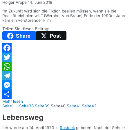
Holger Arppe
14. Juni 2018
“In Zukunft wird sich die Fiktion beeilen müssen, wenn sie die
Realität einholen will.” (Wernher von Braun) Ende der 1990er Jahre
kam ein verstörender Film
Teilen Sie diesen Beitrag:
Share
Post
Facebook
Twitter
WhatsApp
Telegram
Messenger
Mehr lesen
Teilen
Seite
1
…
Seite
38
Seite
39
Seite
40
Seite
41
Seite
42
Lebensweg
Ich wurde am 14. April 1973 in
Rostock
geboren. Nach der Schule