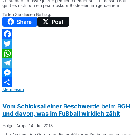
Wüstemann müsste jetzt eigentlich beendet sein. In dessen Fall
geht es nicht um ein paar obskure Blödeleien in irgendeinem
Teilen Sie diesen Beitrag:
Share
Post
Facebook
Twitter
WhatsApp
Telegram
Messenger
Mehr lesen
Teilen
Vom Schicksal einer Beschwerde beim BGH
und davon, was im Fußball wirklich zählt
Holger Arppe
14. Juli 2018
I. Im April war ich Opfer staatlicher Willkürmaßnahmen seitens des