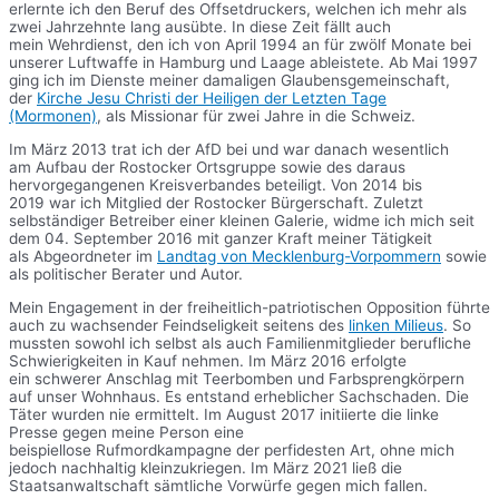
erlernte ich den Beruf des Offsetdruckers, welchen ich mehr als
zwei Jahrzehnte lang ausübte. In diese Zeit fällt auch
mein Wehrdienst, den ich von April 1994 an für zwölf Monate bei
unserer Luftwaffe in Hamburg und Laage ableistete. Ab Mai 1997
ging ich im Dienste meiner damaligen Glaubensgemeinschaft,
der
Kirche Jesu Christi der Heiligen der Letzten Tage
(Mormonen)
, als Missionar für zwei Jahre in die Schweiz.
Im März 2013 trat ich der AfD bei und war danach wesentlich
am Aufbau der Rostocker Ortsgruppe sowie des daraus
hervorgegangenen Kreisverbandes beteiligt. Von 2014 bis
2019 war ich Mitglied der Rostocker Bürgerschaft. Zuletzt
selbständiger Betreiber einer kleinen Galerie, widme ich mich seit
dem 04. September 2016 mit ganzer Kraft meiner Tätigkeit
als Abgeordneter im
Landtag von Mecklenburg-Vorpommern
sowie
als politischer Berater und Autor.
Mein Engagement in der freiheitlich-patriotischen Opposition führte
auch zu wachsender Feindseligkeit seitens des
linken Milieus
. So
mussten sowohl ich selbst als auch Familienmitglieder berufliche
Schwierigkeiten in Kauf nehmen. Im März 2016 erfolgte
ein schwerer Anschlag mit Teerbomben und Farbsprengkörpern
auf unser Wohnhaus. Es entstand erheblicher Sachschaden. Die
Täter wurden nie ermittelt. Im August 2017 initiierte die linke
Presse gegen meine Person eine
beispiellose Rufmordkampagne der perfidesten Art, ohne mich
jedoch nachhaltig kleinzukriegen. Im März 2021 ließ die
Staatsanwaltschaft sämtliche Vorwürfe gegen mich fallen.