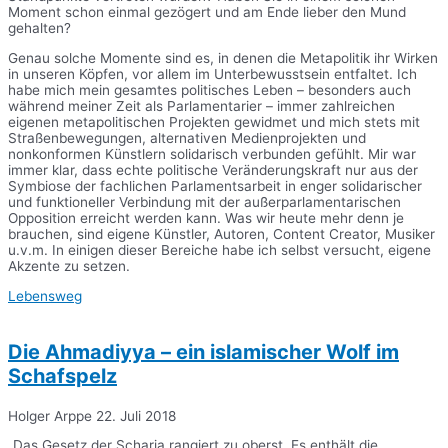
Moment schon einmal gezögert und am Ende lieber den Mund
gehalten?
Genau solche Momente sind es, in denen die Metapolitik ihr Wirken
in unseren Köpfen, vor allem im Unterbewusstsein entfaltet. Ich
habe mich mein gesamtes politisches Leben – besonders auch
während meiner Zeit als Parlamentarier – immer zahlreichen
eigenen metapolitischen Projekten gewidmet und mich stets mit
Straßenbewegungen, alternativen Medienprojekten und
nonkonformen Künstlern solidarisch verbunden gefühlt. Mir war
immer klar, dass echte politische Veränderungskraft nur aus der
Symbiose der fachlichen Parlamentsarbeit in enger solidarischer
und funktioneller Verbindung mit der außerparlamentarischen
Opposition erreicht werden kann. Was wir heute mehr denn je
brauchen, sind eigene Künstler, Autoren, Content Creator, Musiker
u.v.m. In einigen dieser Bereiche habe ich selbst versucht, eigene
Akzente zu setzen.
Lebensweg
Die Ahmadiyya – ein islamischer Wolf im
Schafspelz
Holger Arppe
22. Juli 2018
„Das Gesetz der Scharia rangiert zu oberst. Es enthält die