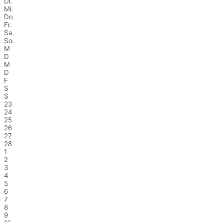
Di.
Mi.
Do.
Fr.
Sa.
So.
M
D
M
D
F
S
S
23
24
25
26
27
28
1
2
3
4
5
6
7
8
9