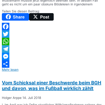
Wüstemann müsste jetzt eigentlich beendet sein. In dessen Fall
geht es nicht um ein paar obskure Blödeleien in irgendeinem
Teilen Sie diesen Beitrag:
Share
Post
Facebook
Twitter
WhatsApp
Telegram
Messenger
Mehr lesen
Teilen
Vom Schicksal einer Beschwerde beim BGH
und davon, was im Fußball wirklich zählt
Holger Arppe
14. Juli 2018
I. Im April war ich Opfer staatlicher Willkürmaßnahmen seitens des