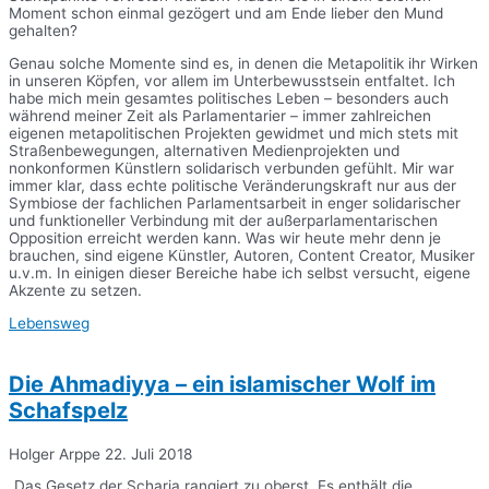
Moment schon einmal gezögert und am Ende lieber den Mund
gehalten?
Genau solche Momente sind es, in denen die Metapolitik ihr Wirken
in unseren Köpfen, vor allem im Unterbewusstsein entfaltet. Ich
habe mich mein gesamtes politisches Leben – besonders auch
während meiner Zeit als Parlamentarier – immer zahlreichen
eigenen metapolitischen Projekten gewidmet und mich stets mit
Straßenbewegungen, alternativen Medienprojekten und
nonkonformen Künstlern solidarisch verbunden gefühlt. Mir war
immer klar, dass echte politische Veränderungskraft nur aus der
Symbiose der fachlichen Parlamentsarbeit in enger solidarischer
und funktioneller Verbindung mit der außerparlamentarischen
Opposition erreicht werden kann. Was wir heute mehr denn je
brauchen, sind eigene Künstler, Autoren, Content Creator, Musiker
u.v.m. In einigen dieser Bereiche habe ich selbst versucht, eigene
Akzente zu setzen.
Lebensweg
Die Ahmadiyya – ein islamischer Wolf im
Schafspelz
Holger Arppe
22. Juli 2018
„Das Gesetz der Scharia rangiert zu oberst. Es enthält die