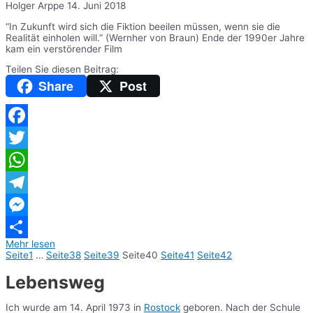
Holger Arppe
14. Juni 2018
“In Zukunft wird sich die Fiktion beeilen müssen, wenn sie die
Realität einholen will.” (Wernher von Braun) Ende der 1990er Jahre
kam ein verstörender Film
Teilen Sie diesen Beitrag:
Share
Post
Facebook
Twitter
WhatsApp
Telegram
Messenger
Mehr lesen
Teilen
Seite
1
…
Seite
38
Seite
39
Seite
40
Seite
41
Seite
42
Lebensweg
Ich wurde am 14. April 1973 in
Rostock
geboren. Nach der Schule