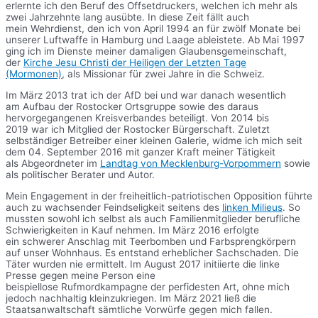
erlernte ich den Beruf des Offsetdruckers, welchen ich mehr als
zwei Jahrzehnte lang ausübte. In diese Zeit fällt auch
mein Wehrdienst, den ich von April 1994 an für zwölf Monate bei
unserer Luftwaffe in Hamburg und Laage ableistete. Ab Mai 1997
ging ich im Dienste meiner damaligen Glaubensgemeinschaft,
der
Kirche Jesu Christi der Heiligen der Letzten Tage
(Mormonen)
, als Missionar für zwei Jahre in die Schweiz.
Im März 2013 trat ich der AfD bei und war danach wesentlich
am Aufbau der Rostocker Ortsgruppe sowie des daraus
hervorgegangenen Kreisverbandes beteiligt. Von 2014 bis
2019 war ich Mitglied der Rostocker Bürgerschaft. Zuletzt
selbständiger Betreiber einer kleinen Galerie, widme ich mich seit
dem 04. September 2016 mit ganzer Kraft meiner Tätigkeit
als Abgeordneter im
Landtag von Mecklenburg-Vorpommern
sowie
als politischer Berater und Autor.
Mein Engagement in der freiheitlich-patriotischen Opposition führte
auch zu wachsender Feindseligkeit seitens des
linken Milieus
. So
mussten sowohl ich selbst als auch Familienmitglieder berufliche
Schwierigkeiten in Kauf nehmen. Im März 2016 erfolgte
ein schwerer Anschlag mit Teerbomben und Farbsprengkörpern
auf unser Wohnhaus. Es entstand erheblicher Sachschaden. Die
Täter wurden nie ermittelt. Im August 2017 initiierte die linke
Presse gegen meine Person eine
beispiellose Rufmordkampagne der perfidesten Art, ohne mich
jedoch nachhaltig kleinzukriegen. Im März 2021 ließ die
Staatsanwaltschaft sämtliche Vorwürfe gegen mich fallen.