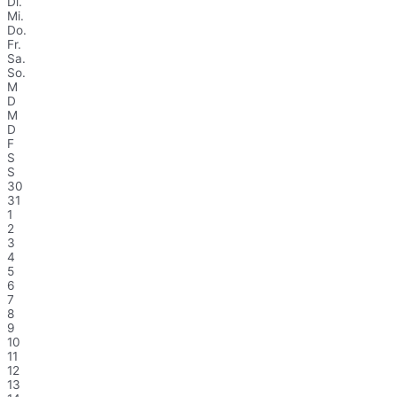
Di.
Mi.
Do.
Fr.
Sa.
So.
M
D
M
D
F
S
S
30
31
1
2
3
4
5
6
7
8
9
10
11
12
13