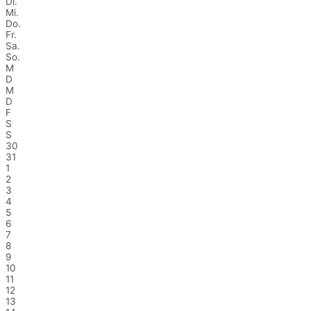
Di.
Mi.
Do.
Fr.
Sa.
So.
M
D
M
D
F
S
S
30
31
1
2
3
4
5
6
7
8
9
10
11
12
13