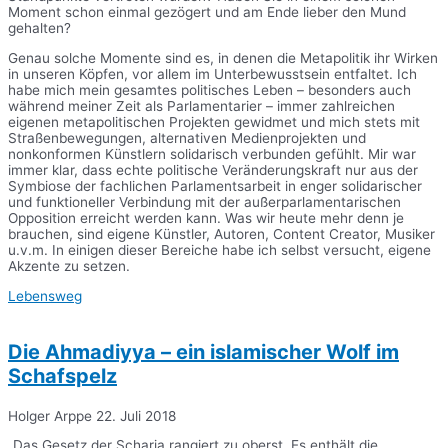
Moment schon einmal gezögert und am Ende lieber den Mund
gehalten?
Genau solche Momente sind es, in denen die Metapolitik ihr Wirken
in unseren Köpfen, vor allem im Unterbewusstsein entfaltet. Ich
habe mich mein gesamtes politisches Leben – besonders auch
während meiner Zeit als Parlamentarier – immer zahlreichen
eigenen metapolitischen Projekten gewidmet und mich stets mit
Straßenbewegungen, alternativen Medienprojekten und
nonkonformen Künstlern solidarisch verbunden gefühlt. Mir war
immer klar, dass echte politische Veränderungskraft nur aus der
Symbiose der fachlichen Parlamentsarbeit in enger solidarischer
und funktioneller Verbindung mit der außerparlamentarischen
Opposition erreicht werden kann. Was wir heute mehr denn je
brauchen, sind eigene Künstler, Autoren, Content Creator, Musiker
u.v.m. In einigen dieser Bereiche habe ich selbst versucht, eigene
Akzente zu setzen.
Lebensweg
Die Ahmadiyya – ein islamischer Wolf im
Schafspelz
Holger Arppe
22. Juli 2018
„Das Gesetz der Scharia rangiert zu oberst. Es enthält die