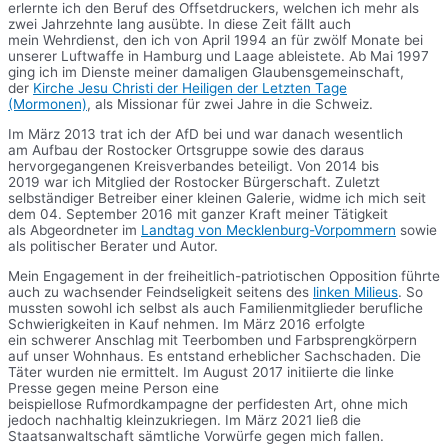
erlernte ich den Beruf des Offsetdruckers, welchen ich mehr als
zwei Jahrzehnte lang ausübte. In diese Zeit fällt auch
mein Wehrdienst, den ich von April 1994 an für zwölf Monate bei
unserer Luftwaffe in Hamburg und Laage ableistete. Ab Mai 1997
ging ich im Dienste meiner damaligen Glaubensgemeinschaft,
der
Kirche Jesu Christi der Heiligen der Letzten Tage
(Mormonen)
, als Missionar für zwei Jahre in die Schweiz.
Im März 2013 trat ich der AfD bei und war danach wesentlich
am Aufbau der Rostocker Ortsgruppe sowie des daraus
hervorgegangenen Kreisverbandes beteiligt. Von 2014 bis
2019 war ich Mitglied der Rostocker Bürgerschaft. Zuletzt
selbständiger Betreiber einer kleinen Galerie, widme ich mich seit
dem 04. September 2016 mit ganzer Kraft meiner Tätigkeit
als Abgeordneter im
Landtag von Mecklenburg-Vorpommern
sowie
als politischer Berater und Autor.
Mein Engagement in der freiheitlich-patriotischen Opposition führte
auch zu wachsender Feindseligkeit seitens des
linken Milieus
. So
mussten sowohl ich selbst als auch Familienmitglieder berufliche
Schwierigkeiten in Kauf nehmen. Im März 2016 erfolgte
ein schwerer Anschlag mit Teerbomben und Farbsprengkörpern
auf unser Wohnhaus. Es entstand erheblicher Sachschaden. Die
Täter wurden nie ermittelt. Im August 2017 initiierte die linke
Presse gegen meine Person eine
beispiellose Rufmordkampagne der perfidesten Art, ohne mich
jedoch nachhaltig kleinzukriegen. Im März 2021 ließ die
Staatsanwaltschaft sämtliche Vorwürfe gegen mich fallen.