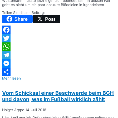
Wüstemann müsste jetzt eigentlich beendet sein. In dessen Fall
geht es nicht um ein paar obskure Blödeleien in irgendeinem
Teilen Sie diesen Beitrag:
Share
Post
Facebook
Twitter
WhatsApp
Telegram
Messenger
Mehr lesen
Teilen
Vom Schicksal einer Beschwerde beim BGH
und davon, was im Fußball wirklich zählt
Holger Arppe
14. Juli 2018
I. Im April war ich Opfer staatlicher Willkürmaßnahmen seitens des