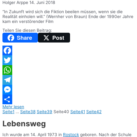
Holger Arppe
14. Juni 2018
“In Zukunft wird sich die Fiktion beeilen müssen, wenn sie die
Realität einholen will.” (Wernher von Braun) Ende der 1990er Jahre
kam ein verstörender Film
Teilen Sie diesen Beitrag:
Share
Post
Facebook
Twitter
WhatsApp
Telegram
Messenger
Mehr lesen
Teilen
Seite
1
…
Seite
38
Seite
39
Seite
40
Seite
41
Seite
42
Lebensweg
Ich wurde am 14. April 1973 in
Rostock
geboren. Nach der Schule