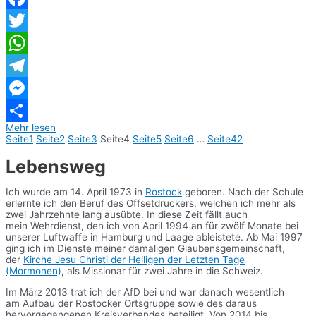
Facebook
Twitter
WhatsApp
Telegram
Messenger
Mehr lesen
Teilen
Seite
1
Seite
2
Seite
3
Seite
4
Seite
5
Seite
6
…
Seite
42
Lebensweg
Ich wurde am 14. April 1973 in
Rostock
geboren. Nach der Schule
erlernte ich den Beruf des Offsetdruckers, welchen ich mehr als
zwei Jahrzehnte lang ausübte. In diese Zeit fällt auch
mein Wehrdienst, den ich von April 1994 an für zwölf Monate bei
unserer Luftwaffe in Hamburg und Laage ableistete. Ab Mai 1997
ging ich im Dienste meiner damaligen Glaubensgemeinschaft,
der
Kirche Jesu Christi der Heiligen der Letzten Tage
(Mormonen)
, als Missionar für zwei Jahre in die Schweiz.
Im März 2013 trat ich der AfD bei und war danach wesentlich
am Aufbau der Rostocker Ortsgruppe sowie des daraus
hervorgegangenen Kreisverbandes beteiligt. Von 2014 bis