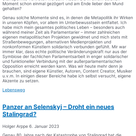
Moment schon einmal gezögert und am Ende lieber den Mund
gehalten?
Genau solche Momente sind es, in denen die Metapolitik ihr Wirken
in unseren Köpfen, vor allem im Unterbewusstsein entfaltet. Ich
habe mich mein gesamtes politisches Leben – besonders auch
während meiner Zeit als Parlamentarier – immer zahlreichen
eigenen metapolitischen Projekten gewidmet und mich stets mit
Straßenbewegungen, alternativen Medienprojekten und
nonkonformen Künstlern solidarisch verbunden gefühlt. Mir war
immer klar, dass echte politische Veränderungskraft nur aus der
Symbiose der fachlichen Parlamentsarbeit in enger solidarischer
und funktioneller Verbindung mit der außerparlamentarischen
Opposition erreicht werden kann. Was wir heute mehr denn je
brauchen, sind eigene Künstler, Autoren, Content Creator, Musiker
u.v.m. In einigen dieser Bereiche habe ich selbst versucht, eigene
Akzente zu setzen.
Lebensweg
Panzer an Selenskyj – Droht ein neues
Stalingrad?
Holger Arppe
6. Januar 2023
Genau 80 Jahre nach der Katastrophe von Stalingrad hat die