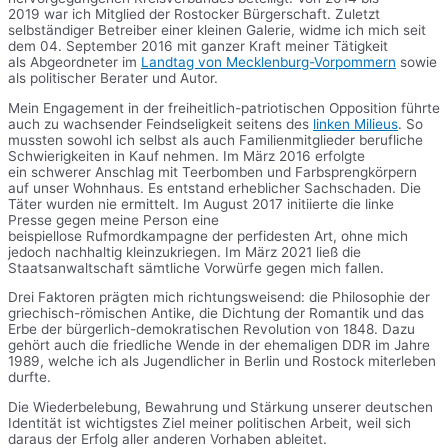
2019 war ich Mitglied der Rostocker Bürgerschaft. Zuletzt
selbständiger Betreiber einer kleinen Galerie, widme ich mich seit
dem 04. September 2016 mit ganzer Kraft meiner Tätigkeit
als Abgeordneter im
Landtag von Mecklenburg-Vorpommern
sowie
als politischer Berater und Autor.
Mein Engagement in der freiheitlich-patriotischen Opposition führte
auch zu wachsender Feindseligkeit seitens des
linken Milieus
. So
mussten sowohl ich selbst als auch Familienmitglieder berufliche
Schwierigkeiten in Kauf nehmen. Im März 2016 erfolgte
ein schwerer Anschlag mit Teerbomben und Farbsprengkörpern
auf unser Wohnhaus. Es entstand erheblicher Sachschaden. Die
Täter wurden nie ermittelt. Im August 2017 initiierte die linke
Presse gegen meine Person eine
beispiellose Rufmordkampagne der perfidesten Art, ohne mich
jedoch nachhaltig kleinzukriegen. Im März 2021 ließ die
Staatsanwaltschaft sämtliche Vorwürfe gegen mich fallen.
Drei Faktoren prägten mich richtungsweisend: die Philosophie der
griechisch-römischen Antike, die Dichtung der Romantik und das
Erbe der bürgerlich-demokratischen Revolution von 1848. Dazu
gehört auch die friedliche Wende in der ehemaligen DDR im Jahre
1989, welche ich als Jugendlicher in Berlin und Rostock miterleben
durfte.
Die Wiederbelebung, Bewahrung und Stärkung unserer deutschen
Identität ist wichtigstes Ziel meiner politischen Arbeit, weil sich
daraus der Erfolg aller anderen Vorhaben ableitet.