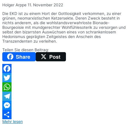
Holger Arppe
11. November 2022
Die EKD ist zu einem Hort der Gottlosigkeit verkommen, zu einer
grünen, neomarxistischen Ketzersekte. Deren Zweck besteht in
nichts anderem, als die wohlstandsverwahrloste Bionade-
Bourgeoisie mit mundgerechter Wohlfühlesoterik zu versorgen und
selbst den bizarrsten Auswüchsen eines von schrankenlosem
Hedonismus geprägten Zeitgeistes den Anschein des
Transzendenten zu verleihen.
Teilen Sie diesen Beitrag:
Share
Post
Facebook
Twitter
WhatsApp
Telegram
Messenger
Mehr lesen
Teilen