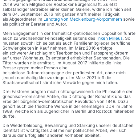
2019 war ich Mitglied der Rostocker Bürgerschaft. Zuletzt
selbständiger Betreiber einer kleinen Galerie, widme ich mich seit
dem 04. September 2016 mit ganzer Kraft meiner Tätigkeit
als Abgeordneter im
Landtag von Mecklenburg-Vorpommern
sowie
als politischer Berater und Autor.
Mein Engagement in der freiheitlich-patriotischen Opposition führte
auch zu wachsender Feindseligkeit seitens des
linken Milieus
. So
mussten sowohl ich selbst als auch Familienmitglieder berufliche
Schwierigkeiten in Kauf nehmen. Im März 2016 erfolgte
ein schwerer Anschlag mit Teerbomben und Farbsprengkörpern
auf unser Wohnhaus. Es entstand erheblicher Sachschaden. Die
Täter wurden nie ermittelt. Im August 2017 initiierte die linke
Presse gegen meine Person eine
beispiellose Rufmordkampagne der perfidesten Art, ohne mich
jedoch nachhaltig kleinzukriegen. Im März 2021 ließ die
Staatsanwaltschaft sämtliche Vorwürfe gegen mich fallen.
Drei Faktoren prägten mich richtungsweisend: die Philosophie der
griechisch-römischen Antike, die Dichtung der Romantik und das
Erbe der bürgerlich-demokratischen Revolution von 1848. Dazu
gehört auch die friedliche Wende in der ehemaligen DDR im Jahre
1989, welche ich als Jugendlicher in Berlin und Rostock miterleben
durfte.
Die Wiederbelebung, Bewahrung und Stärkung unserer deutschen
Identität ist wichtigstes Ziel meiner politischen Arbeit, weil sich
daraus der Erfolg aller anderen Vorhaben ableitet.