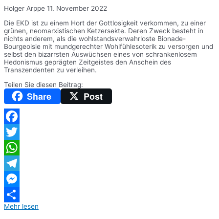
Holger Arppe
11. November 2022
Die EKD ist zu einem Hort der Gottlosigkeit verkommen, zu einer
grünen, neomarxistischen Ketzersekte. Deren Zweck besteht in
nichts anderem, als die wohlstandsverwahrloste Bionade-
Bourgeoisie mit mundgerechter Wohlfühlesoterik zu versorgen und
selbst den bizarrsten Auswüchsen eines von schrankenlosem
Hedonismus geprägten Zeitgeistes den Anschein des
Transzendenten zu verleihen.
Teilen Sie diesen Beitrag:
Share
Post
Facebook
Twitter
WhatsApp
Telegram
Messenger
Mehr lesen
Teilen