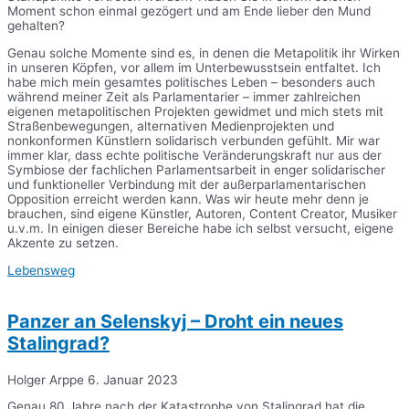
Moment schon einmal gezögert und am Ende lieber den Mund
gehalten?
Genau solche Momente sind es, in denen die Metapolitik ihr Wirken
in unseren Köpfen, vor allem im Unterbewusstsein entfaltet. Ich
habe mich mein gesamtes politisches Leben – besonders auch
während meiner Zeit als Parlamentarier – immer zahlreichen
eigenen metapolitischen Projekten gewidmet und mich stets mit
Straßenbewegungen, alternativen Medienprojekten und
nonkonformen Künstlern solidarisch verbunden gefühlt. Mir war
immer klar, dass echte politische Veränderungskraft nur aus der
Symbiose der fachlichen Parlamentsarbeit in enger solidarischer
und funktioneller Verbindung mit der außerparlamentarischen
Opposition erreicht werden kann. Was wir heute mehr denn je
brauchen, sind eigene Künstler, Autoren, Content Creator, Musiker
u.v.m. In einigen dieser Bereiche habe ich selbst versucht, eigene
Akzente zu setzen.
Lebensweg
Panzer an Selenskyj – Droht ein neues
Stalingrad?
Holger Arppe
6. Januar 2023
Genau 80 Jahre nach der Katastrophe von Stalingrad hat die