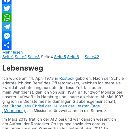
Facebook
Twitter
WhatsApp
Telegram
Messenger
Mehr lesen
Teilen
Seite
1
Seite
2
Seite
3
Seite
4
Seite
5
Seite
6
…
Seite
42
Lebensweg
Ich wurde am 14. April 1973 in
Rostock
geboren. Nach der Schule
erlernte ich den Beruf des Offsetdruckers, welchen ich mehr als
zwei Jahrzehnte lang ausübte. In diese Zeit fällt auch
mein Wehrdienst, den ich von April 1994 an für zwölf Monate bei
unserer Luftwaffe in Hamburg und Laage ableistete. Ab Mai 1997
ging ich im Dienste meiner damaligen Glaubensgemeinschaft,
der
Kirche Jesu Christi der Heiligen der Letzten Tage
(Mormonen)
, als Missionar für zwei Jahre in die Schweiz.
Im März 2013 trat ich der AfD bei und war danach wesentlich
am Aufbau der Rostocker Ortsgruppe sowie des daraus
hervorgegangenen Kreisverbandes beteiligt. Von 2014 bis