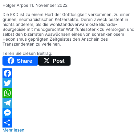
Holger Arppe
11. November 2022
Die EKD ist zu einem Hort der Gottlosigkeit verkommen, zu einer
grünen, neomarxistischen Ketzersekte. Deren Zweck besteht in
nichts anderem, als die wohlstandsverwahrloste Bionade-
Bourgeoisie mit mundgerechter Wohlfühlesoterik zu versorgen und
selbst den bizarrsten Auswüchsen eines von schrankenlosem
Hedonismus geprägten Zeitgeistes den Anschein des
Transzendenten zu verleihen.
Teilen Sie diesen Beitrag:
Share
Post
Facebook
Twitter
WhatsApp
Telegram
Messenger
Mehr lesen
Teilen