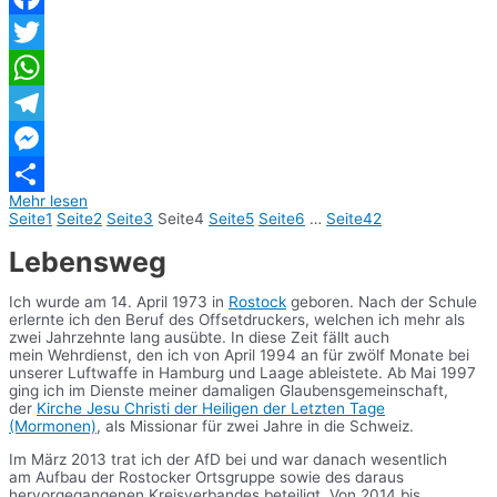
Facebook
Twitter
WhatsApp
Telegram
Messenger
Mehr lesen
Teilen
Seite
1
Seite
2
Seite
3
Seite
4
Seite
5
Seite
6
…
Seite
42
Lebensweg
Ich wurde am 14. April 1973 in
Rostock
geboren. Nach der Schule
erlernte ich den Beruf des Offsetdruckers, welchen ich mehr als
zwei Jahrzehnte lang ausübte. In diese Zeit fällt auch
mein Wehrdienst, den ich von April 1994 an für zwölf Monate bei
unserer Luftwaffe in Hamburg und Laage ableistete. Ab Mai 1997
ging ich im Dienste meiner damaligen Glaubensgemeinschaft,
der
Kirche Jesu Christi der Heiligen der Letzten Tage
(Mormonen)
, als Missionar für zwei Jahre in die Schweiz.
Im März 2013 trat ich der AfD bei und war danach wesentlich
am Aufbau der Rostocker Ortsgruppe sowie des daraus
hervorgegangenen Kreisverbandes beteiligt. Von 2014 bis