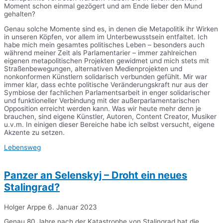
Moment schon einmal gezögert und am Ende lieber den Mund
gehalten?
Genau solche Momente sind es, in denen die Metapolitik ihr Wirken
in unseren Köpfen, vor allem im Unterbewusstsein entfaltet. Ich
habe mich mein gesamtes politisches Leben – besonders auch
während meiner Zeit als Parlamentarier – immer zahlreichen
eigenen metapolitischen Projekten gewidmet und mich stets mit
Straßenbewegungen, alternativen Medienprojekten und
nonkonformen Künstlern solidarisch verbunden gefühlt. Mir war
immer klar, dass echte politische Veränderungskraft nur aus der
Symbiose der fachlichen Parlamentsarbeit in enger solidarischer
und funktioneller Verbindung mit der außerparlamentarischen
Opposition erreicht werden kann. Was wir heute mehr denn je
brauchen, sind eigene Künstler, Autoren, Content Creator, Musiker
u.v.m. In einigen dieser Bereiche habe ich selbst versucht, eigene
Akzente zu setzen.
Lebensweg
Panzer an Selenskyj – Droht ein neues
Stalingrad?
Holger Arppe
6. Januar 2023
Genau 80 Jahre nach der Katastrophe von Stalingrad hat die