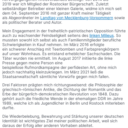
2019 war ich Mitglied der Rostocker Bürgerschaft. Zuletzt
selbständiger Betreiber einer kleinen Galerie, widme ich mich seit
dem 04. September 2016 mit ganzer Kraft meiner Tätigkeit
als Abgeordneter im
Landtag von Mecklenburg-Vorpommern
sowie
als politischer Berater und Autor.
Mein Engagement in der freiheitlich-patriotischen Opposition führte
auch zu wachsender Feindseligkeit seitens des
linken Milieus
. So
mussten sowohl ich selbst als auch Familienmitglieder berufliche
Schwierigkeiten in Kauf nehmen. Im März 2016 erfolgte
ein schwerer Anschlag mit Teerbomben und Farbsprengkörpern
auf unser Wohnhaus. Es entstand erheblicher Sachschaden. Die
Täter wurden nie ermittelt. Im August 2017 initiierte die linke
Presse gegen meine Person eine
beispiellose Rufmordkampagne der perfidesten Art, ohne mich
jedoch nachhaltig kleinzukriegen. Im März 2021 ließ die
Staatsanwaltschaft sämtliche Vorwürfe gegen mich fallen.
Drei Faktoren prägten mich richtungsweisend: die Philosophie der
griechisch-römischen Antike, die Dichtung der Romantik und das
Erbe der bürgerlich-demokratischen Revolution von 1848. Dazu
gehört auch die friedliche Wende in der ehemaligen DDR im Jahre
1989, welche ich als Jugendlicher in Berlin und Rostock miterleben
durfte.
Die Wiederbelebung, Bewahrung und Stärkung unserer deutschen
Identität ist wichtigstes Ziel meiner politischen Arbeit, weil sich
daraus der Erfolg aller anderen Vorhaben ableitet.