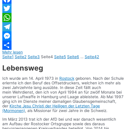
Facebook
Twitter
WhatsApp
Telegram
Messenger
Mehr lesen
Teilen
Seite
1
Seite
2
Seite
3
Seite
4
Seite
5
Seite
6
…
Seite
42
Lebensweg
Ich wurde am 14. April 1973 in
Rostock
geboren. Nach der Schule
erlernte ich den Beruf des Offsetdruckers, welchen ich mehr als
zwei Jahrzehnte lang ausübte. In diese Zeit fällt auch
mein Wehrdienst, den ich von April 1994 an für zwölf Monate bei
unserer Luftwaffe in Hamburg und Laage ableistete. Ab Mai 1997
ging ich im Dienste meiner damaligen Glaubensgemeinschaft,
der
Kirche Jesu Christi der Heiligen der Letzten Tage
(Mormonen)
, als Missionar für zwei Jahre in die Schweiz.
Im März 2013 trat ich der AfD bei und war danach wesentlich
am Aufbau der Rostocker Ortsgruppe sowie des daraus
hervorgegangenen Kreisverbandes beteiligt. Von 2014 bis