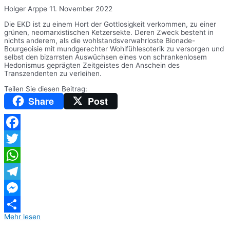
Holger Arppe
11. November 2022
Die EKD ist zu einem Hort der Gottlosigkeit verkommen, zu einer
grünen, neomarxistischen Ketzersekte. Deren Zweck besteht in
nichts anderem, als die wohlstandsverwahrloste Bionade-
Bourgeoisie mit mundgerechter Wohlfühlesoterik zu versorgen und
selbst den bizarrsten Auswüchsen eines von schrankenlosem
Hedonismus geprägten Zeitgeistes den Anschein des
Transzendenten zu verleihen.
Teilen Sie diesen Beitrag:
Share
Post
Facebook
Twitter
WhatsApp
Telegram
Messenger
Mehr lesen
Teilen