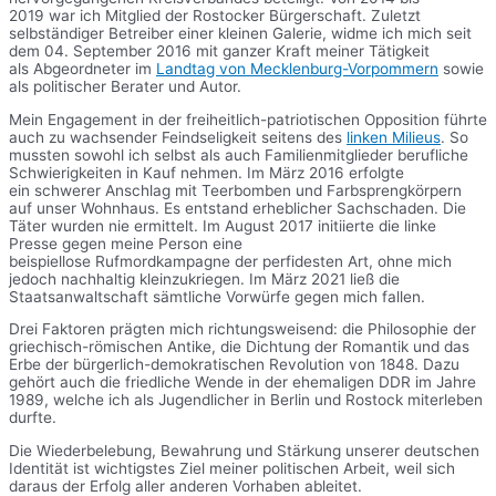
2019 war ich Mitglied der Rostocker Bürgerschaft. Zuletzt
selbständiger Betreiber einer kleinen Galerie, widme ich mich seit
dem 04. September 2016 mit ganzer Kraft meiner Tätigkeit
als Abgeordneter im
Landtag von Mecklenburg-Vorpommern
sowie
als politischer Berater und Autor.
Mein Engagement in der freiheitlich-patriotischen Opposition führte
auch zu wachsender Feindseligkeit seitens des
linken Milieus
. So
mussten sowohl ich selbst als auch Familienmitglieder berufliche
Schwierigkeiten in Kauf nehmen. Im März 2016 erfolgte
ein schwerer Anschlag mit Teerbomben und Farbsprengkörpern
auf unser Wohnhaus. Es entstand erheblicher Sachschaden. Die
Täter wurden nie ermittelt. Im August 2017 initiierte die linke
Presse gegen meine Person eine
beispiellose Rufmordkampagne der perfidesten Art, ohne mich
jedoch nachhaltig kleinzukriegen. Im März 2021 ließ die
Staatsanwaltschaft sämtliche Vorwürfe gegen mich fallen.
Drei Faktoren prägten mich richtungsweisend: die Philosophie der
griechisch-römischen Antike, die Dichtung der Romantik und das
Erbe der bürgerlich-demokratischen Revolution von 1848. Dazu
gehört auch die friedliche Wende in der ehemaligen DDR im Jahre
1989, welche ich als Jugendlicher in Berlin und Rostock miterleben
durfte.
Die Wiederbelebung, Bewahrung und Stärkung unserer deutschen
Identität ist wichtigstes Ziel meiner politischen Arbeit, weil sich
daraus der Erfolg aller anderen Vorhaben ableitet.