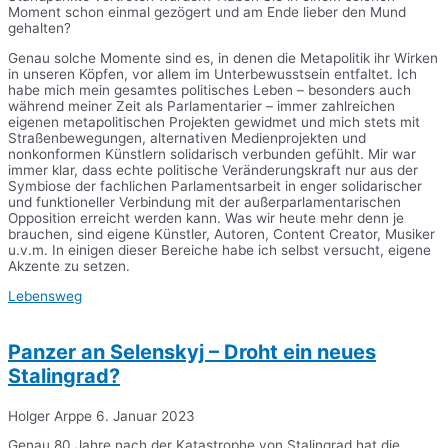
Moment schon einmal gezögert und am Ende lieber den Mund
gehalten?
Genau solche Momente sind es, in denen die Metapolitik ihr Wirken
in unseren Köpfen, vor allem im Unterbewusstsein entfaltet. Ich
habe mich mein gesamtes politisches Leben – besonders auch
während meiner Zeit als Parlamentarier – immer zahlreichen
eigenen metapolitischen Projekten gewidmet und mich stets mit
Straßenbewegungen, alternativen Medienprojekten und
nonkonformen Künstlern solidarisch verbunden gefühlt. Mir war
immer klar, dass echte politische Veränderungskraft nur aus der
Symbiose der fachlichen Parlamentsarbeit in enger solidarischer
und funktioneller Verbindung mit der außerparlamentarischen
Opposition erreicht werden kann. Was wir heute mehr denn je
brauchen, sind eigene Künstler, Autoren, Content Creator, Musiker
u.v.m. In einigen dieser Bereiche habe ich selbst versucht, eigene
Akzente zu setzen.
Lebensweg
Panzer an Selenskyj – Droht ein neues
Stalingrad?
Holger Arppe
6. Januar 2023
Genau 80 Jahre nach der Katastrophe von Stalingrad hat die