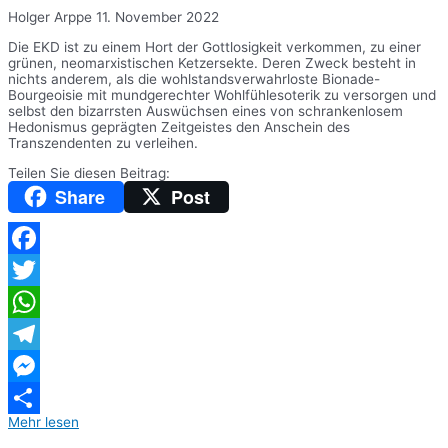
Holger Arppe
11. November 2022
Die EKD ist zu einem Hort der Gottlosigkeit verkommen, zu einer
grünen, neomarxistischen Ketzersekte. Deren Zweck besteht in
nichts anderem, als die wohlstandsverwahrloste Bionade-
Bourgeoisie mit mundgerechter Wohlfühlesoterik zu versorgen und
selbst den bizarrsten Auswüchsen eines von schrankenlosem
Hedonismus geprägten Zeitgeistes den Anschein des
Transzendenten zu verleihen.
Teilen Sie diesen Beitrag:
Share
Post
Facebook
Twitter
WhatsApp
Telegram
Messenger
Mehr lesen
Teilen