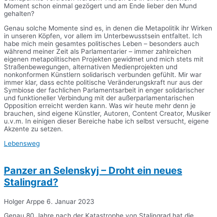
Moment schon einmal gezögert und am Ende lieber den Mund
gehalten?
Genau solche Momente sind es, in denen die Metapolitik ihr Wirken
in unseren Köpfen, vor allem im Unterbewusstsein entfaltet. Ich
habe mich mein gesamtes politisches Leben – besonders auch
während meiner Zeit als Parlamentarier – immer zahlreichen
eigenen metapolitischen Projekten gewidmet und mich stets mit
Straßenbewegungen, alternativen Medienprojekten und
nonkonformen Künstlern solidarisch verbunden gefühlt. Mir war
immer klar, dass echte politische Veränderungskraft nur aus der
Symbiose der fachlichen Parlamentsarbeit in enger solidarischer
und funktioneller Verbindung mit der außerparlamentarischen
Opposition erreicht werden kann. Was wir heute mehr denn je
brauchen, sind eigene Künstler, Autoren, Content Creator, Musiker
u.v.m. In einigen dieser Bereiche habe ich selbst versucht, eigene
Akzente zu setzen.
Lebensweg
Panzer an Selenskyj – Droht ein neues
Stalingrad?
Holger Arppe
6. Januar 2023
Genau 80 Jahre nach der Katastrophe von Stalingrad hat die