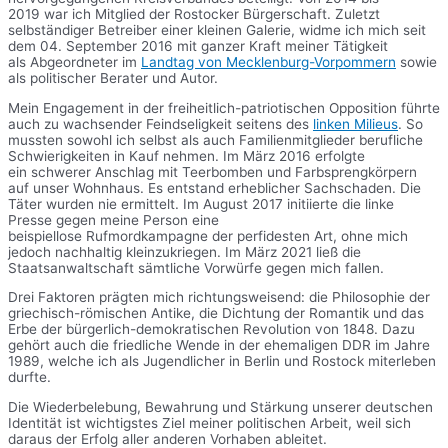
2019 war ich Mitglied der Rostocker Bürgerschaft. Zuletzt
selbständiger Betreiber einer kleinen Galerie, widme ich mich seit
dem 04. September 2016 mit ganzer Kraft meiner Tätigkeit
als Abgeordneter im
Landtag von Mecklenburg-Vorpommern
sowie
als politischer Berater und Autor.
Mein Engagement in der freiheitlich-patriotischen Opposition führte
auch zu wachsender Feindseligkeit seitens des
linken Milieus
. So
mussten sowohl ich selbst als auch Familienmitglieder berufliche
Schwierigkeiten in Kauf nehmen. Im März 2016 erfolgte
ein schwerer Anschlag mit Teerbomben und Farbsprengkörpern
auf unser Wohnhaus. Es entstand erheblicher Sachschaden. Die
Täter wurden nie ermittelt. Im August 2017 initiierte die linke
Presse gegen meine Person eine
beispiellose Rufmordkampagne der perfidesten Art, ohne mich
jedoch nachhaltig kleinzukriegen. Im März 2021 ließ die
Staatsanwaltschaft sämtliche Vorwürfe gegen mich fallen.
Drei Faktoren prägten mich richtungsweisend: die Philosophie der
griechisch-römischen Antike, die Dichtung der Romantik und das
Erbe der bürgerlich-demokratischen Revolution von 1848. Dazu
gehört auch die friedliche Wende in der ehemaligen DDR im Jahre
1989, welche ich als Jugendlicher in Berlin und Rostock miterleben
durfte.
Die Wiederbelebung, Bewahrung und Stärkung unserer deutschen
Identität ist wichtigstes Ziel meiner politischen Arbeit, weil sich
daraus der Erfolg aller anderen Vorhaben ableitet.