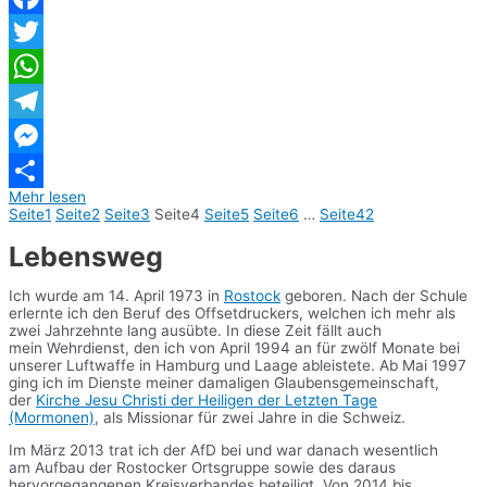
Facebook
Twitter
WhatsApp
Telegram
Messenger
Mehr lesen
Teilen
Seite
1
Seite
2
Seite
3
Seite
4
Seite
5
Seite
6
…
Seite
42
Lebensweg
Ich wurde am 14. April 1973 in
Rostock
geboren. Nach der Schule
erlernte ich den Beruf des Offsetdruckers, welchen ich mehr als
zwei Jahrzehnte lang ausübte. In diese Zeit fällt auch
mein Wehrdienst, den ich von April 1994 an für zwölf Monate bei
unserer Luftwaffe in Hamburg und Laage ableistete. Ab Mai 1997
ging ich im Dienste meiner damaligen Glaubensgemeinschaft,
der
Kirche Jesu Christi der Heiligen der Letzten Tage
(Mormonen)
, als Missionar für zwei Jahre in die Schweiz.
Im März 2013 trat ich der AfD bei und war danach wesentlich
am Aufbau der Rostocker Ortsgruppe sowie des daraus
hervorgegangenen Kreisverbandes beteiligt. Von 2014 bis