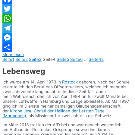
Facebook
Twitter
WhatsApp
Telegram
Messenger
Mehr lesen
Teilen
Seite
1
Seite
2
Seite
3
Seite
4
Seite
5
Seite
6
…
Seite
42
Lebensweg
Ich wurde am 14. April 1973 in
Rostock
geboren. Nach der Schule
erlernte ich den Beruf des Offsetdruckers, welchen ich mehr als
zwei Jahrzehnte lang ausübte. In diese Zeit fällt auch
mein Wehrdienst, den ich von April 1994 an für zwölf Monate bei
unserer Luftwaffe in Hamburg und Laage ableistete. Ab Mai 1997
ging ich im Dienste meiner damaligen Glaubensgemeinschaft,
der
Kirche Jesu Christi der Heiligen der Letzten Tage
(Mormonen)
, als Missionar für zwei Jahre in die Schweiz.
Im März 2013 trat ich der AfD bei und war danach wesentlich
am Aufbau der Rostocker Ortsgruppe sowie des daraus
hervorgegangenen Kreisverbandes beteiligt. Von 2014 bis