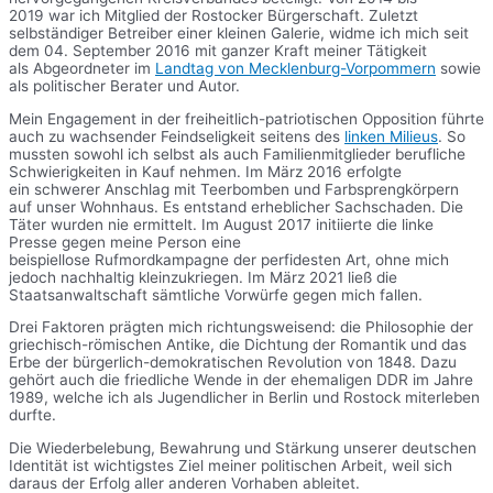
2019 war ich Mitglied der Rostocker Bürgerschaft. Zuletzt
selbständiger Betreiber einer kleinen Galerie, widme ich mich seit
dem 04. September 2016 mit ganzer Kraft meiner Tätigkeit
als Abgeordneter im
Landtag von Mecklenburg-Vorpommern
sowie
als politischer Berater und Autor.
Mein Engagement in der freiheitlich-patriotischen Opposition führte
auch zu wachsender Feindseligkeit seitens des
linken Milieus
. So
mussten sowohl ich selbst als auch Familienmitglieder berufliche
Schwierigkeiten in Kauf nehmen. Im März 2016 erfolgte
ein schwerer Anschlag mit Teerbomben und Farbsprengkörpern
auf unser Wohnhaus. Es entstand erheblicher Sachschaden. Die
Täter wurden nie ermittelt. Im August 2017 initiierte die linke
Presse gegen meine Person eine
beispiellose Rufmordkampagne der perfidesten Art, ohne mich
jedoch nachhaltig kleinzukriegen. Im März 2021 ließ die
Staatsanwaltschaft sämtliche Vorwürfe gegen mich fallen.
Drei Faktoren prägten mich richtungsweisend: die Philosophie der
griechisch-römischen Antike, die Dichtung der Romantik und das
Erbe der bürgerlich-demokratischen Revolution von 1848. Dazu
gehört auch die friedliche Wende in der ehemaligen DDR im Jahre
1989, welche ich als Jugendlicher in Berlin und Rostock miterleben
durfte.
Die Wiederbelebung, Bewahrung und Stärkung unserer deutschen
Identität ist wichtigstes Ziel meiner politischen Arbeit, weil sich
daraus der Erfolg aller anderen Vorhaben ableitet.