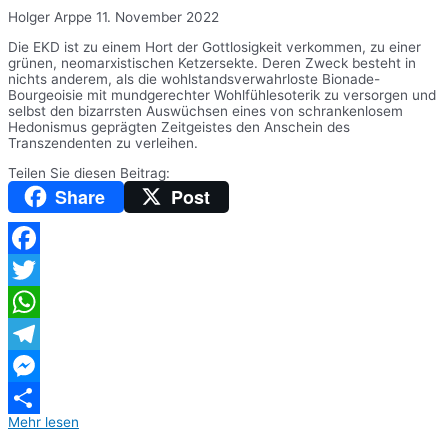
Holger Arppe
11. November 2022
Die EKD ist zu einem Hort der Gottlosigkeit verkommen, zu einer
grünen, neomarxistischen Ketzersekte. Deren Zweck besteht in
nichts anderem, als die wohlstandsverwahrloste Bionade-
Bourgeoisie mit mundgerechter Wohlfühlesoterik zu versorgen und
selbst den bizarrsten Auswüchsen eines von schrankenlosem
Hedonismus geprägten Zeitgeistes den Anschein des
Transzendenten zu verleihen.
Teilen Sie diesen Beitrag:
Share
Post
Facebook
Twitter
WhatsApp
Telegram
Messenger
Mehr lesen
Teilen