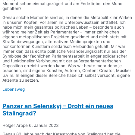
Moment schon einmal gezögert und am Ende lieber den Mund
gehalten?
Genau solche Momente sind es, in denen die Metapolitik ihr Wirken
in unseren Köpfen, vor allem im Unterbewusstsein entfaltet. Ich
habe mich mein gesamtes politisches Leben – besonders auch
während meiner Zeit als Parlamentarier – immer zahlreichen
eigenen metapolitischen Projekten gewidmet und mich stets mit
Straßenbewegungen, alternativen Medienprojekten und
nonkonformen Künstlern solidarisch verbunden gefühlt. Mir war
immer klar, dass echte politische Veränderungskraft nur aus der
Symbiose der fachlichen Parlamentsarbeit in enger solidarischer
und funktioneller Verbindung mit der außerparlamentarischen
Opposition erreicht werden kann. Was wir heute mehr denn je
brauchen, sind eigene Künstler, Autoren, Content Creator, Musiker
u.v.m. In einigen dieser Bereiche habe ich selbst versucht, eigene
Akzente zu setzen.
Lebensweg
Panzer an Selenskyj – Droht ein neues
Stalingrad?
Holger Arppe
6. Januar 2023
Genau 80 Jahre nach der Katastrophe von Stalingrad hat die