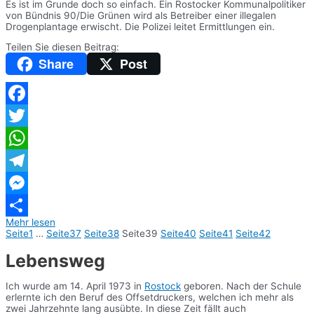
Es ist im Grunde doch so einfach. Ein Rostocker Kommunalpolitiker
von Bündnis 90/Die Grünen wird als Betreiber einer illegalen
Drogenplantage erwischt. Die Polizei leitet Ermittlungen ein.
Teilen Sie diesen Beitrag:
Share
Post
Facebook
Twitter
WhatsApp
Telegram
Messenger
Mehr lesen
Teilen
Seite
1
…
Seite
37
Seite
38
Seite
39
Seite
40
Seite
41
Seite
42
Lebensweg
Ich wurde am 14. April 1973 in
Rostock
geboren. Nach der Schule
erlernte ich den Beruf des Offsetdruckers, welchen ich mehr als
zwei Jahrzehnte lang ausübte. In diese Zeit fällt auch