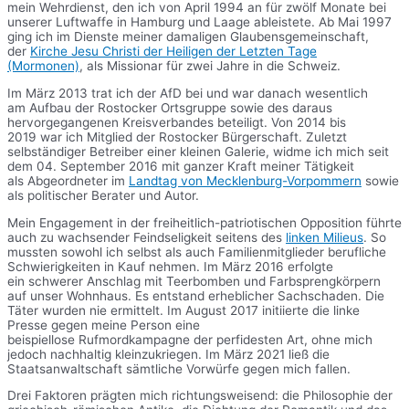
mein Wehrdienst, den ich von April 1994 an für zwölf Monate bei
unserer Luftwaffe in Hamburg und Laage ableistete. Ab Mai 1997
ging ich im Dienste meiner damaligen Glaubensgemeinschaft,
der
Kirche Jesu Christi der Heiligen der Letzten Tage
(Mormonen)
, als Missionar für zwei Jahre in die Schweiz.
Im März 2013 trat ich der AfD bei und war danach wesentlich
am Aufbau der Rostocker Ortsgruppe sowie des daraus
hervorgegangenen Kreisverbandes beteiligt. Von 2014 bis
2019 war ich Mitglied der Rostocker Bürgerschaft. Zuletzt
selbständiger Betreiber einer kleinen Galerie, widme ich mich seit
dem 04. September 2016 mit ganzer Kraft meiner Tätigkeit
als Abgeordneter im
Landtag von Mecklenburg-Vorpommern
sowie
als politischer Berater und Autor.
Mein Engagement in der freiheitlich-patriotischen Opposition führte
auch zu wachsender Feindseligkeit seitens des
linken Milieus
. So
mussten sowohl ich selbst als auch Familienmitglieder berufliche
Schwierigkeiten in Kauf nehmen. Im März 2016 erfolgte
ein schwerer Anschlag mit Teerbomben und Farbsprengkörpern
auf unser Wohnhaus. Es entstand erheblicher Sachschaden. Die
Täter wurden nie ermittelt. Im August 2017 initiierte die linke
Presse gegen meine Person eine
beispiellose Rufmordkampagne der perfidesten Art, ohne mich
jedoch nachhaltig kleinzukriegen. Im März 2021 ließ die
Staatsanwaltschaft sämtliche Vorwürfe gegen mich fallen.
Drei Faktoren prägten mich richtungsweisend: die Philosophie der